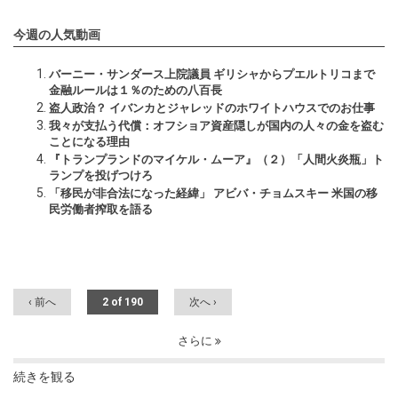
今週の人気動画
バーニー・サンダース上院議員 ギリシャからプエルトリコまで
金融ルールは１％のための八百長
盗人政治？ イバンカとジャレッドのホワイトハウスでのお仕事
我々が支払う代償：オフショア資産隠しが国内の人々の金を盗む
ことになる理由
『トランプランドのマイケル・ムーア』（２）「人間火炎瓶」ト
ランプを投げつけろ
「移民が非合法になった経緯」 アビバ・チョムスキー 米国の移
民労働者搾取を語る
‹ 前へ
2 of 190
次へ ›
さらに
続きを観る