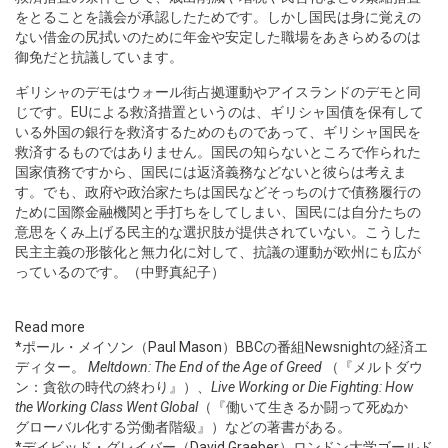
をとることを議会が承認したためです。しかし国民は身に覚えの
ない借金の尻拭いのために年金や安定した職場をあきらめるのは
御免だと抗議しています。
ギリシャのデモはウォール街占拠運動やアイスランドのデモと同
じです。EUによる救済措置というのは、ギリシャ国債を保有して
いる外国の銀行を救済するためのものであって、ギリシャ国民を
救済するものではありません。国民の知らないところで作られた
国家債務ですから、国民には返済義務などないと彼らは考えま
す。でも、政府や政治家たちは国民などそっちのけで債務履行の
ために国際金融機関と手打ちをしてしまい、国民には自分たちの
意思をくみ上げる民主的な選択肢が提供されていない。こうした
民主主義の形骸化と無力化に対して、抗議の運動が欧州にも広が
っているのです。（中野真紀子）
Read more
*ポール・メイソン（
Paul Mason
）BBCの番組Newsnightの経済エ
ディター。
Meltdown: The End of the Age of Greed
（『メルトダウ
ン：貪欲の時代の終わり』）、
Live Working or Die Fighting: How
the Working Class Went Global
（『働いて生きるか闘って死ぬか
グローバル化する労働者階級』）などの著書がある。
*デイビッド・グレイバー（
David Graeber
）ロンドン大学ゴールド