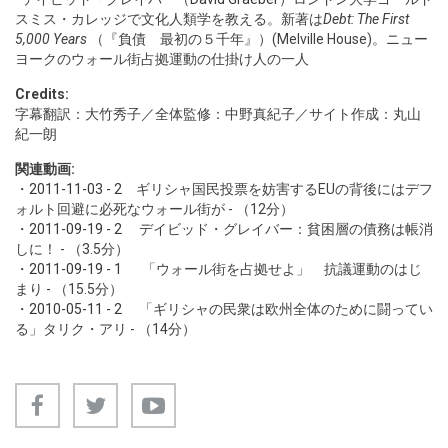
スミス・カレッジで文化人類学を教える。新著は
Debt: The First
5,000 Years
（『負債 最初の５千年』）(Melville House)。ニュー
ヨークのウォール街占拠運動の仕掛け人の一人
Credits:
字幕翻訳：大竹秀子／全体監修：中野真紀子／サイト作成：丸山
紀一朗
関連動画:
・
2011-11-03 - 2
ギリシャ国民投票を妨害するEUの背後にはデフ
ォルト回避に必死なウォール街が - （12分）
・
2011-09-19 - 2
デイビッド・グレイバー：貧困層の債務は帳消
しに！ - （3.5分）
・
2011-09-19 - 1
「ウォール街を占拠せよ」 抗議運動のはじ
まり - （15.5分）
・
2010-05-11 - 2
「ギリシャの民衆は欧州全体のために闘ってい
る」タリク・アリ - （14分）