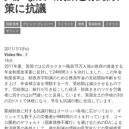
策に抗議
国家債務
デビッド･グレイバー
ストライキ
債務
緊縮財政
イギリス
ギリシャ
2011/7/1(Fri)
Video No.:
3
16分
2011年夏、英国では公共セクター職員75万人強が政府の推進する
年金制度改革案に反対して24時間ストを決行しました。この年金
制度改革は、財政赤字削減のため公務員年金の支給開始年齢を引
き上げ、年金積立金を増額する一方、受給額は減少させるもので
す。労組側は、銀行が引き起こした経済・財政ききのツケを労働
者に回すのはお門違いだと反発しています。英国全土の学校の3分
の2がストで休校になり、学生も抗議行動に合流しています。
緊縮財政に対する抗議行動はヨーロッパ各地に広がっており、ギ
リシャでも数千人の労働者が48時間のストを行っています。ユー
ロ圏初のデフォルト（国家債務不履行）を避けるためのEUによる
救済措置の条件として、歳出削減や増税や民営化などの緊縮措置