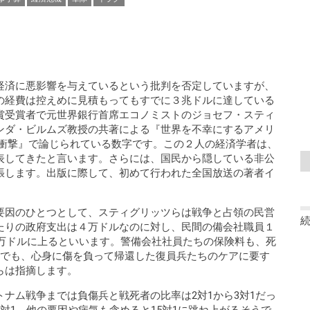
経済に悪影響を与えているという批判を否定していますが、
の経費は控えめに見積もってもすでに３兆ドルに達している
賞受賞者で元世界銀行首席エコノミストのジョセフ・スティ
ンダ・ビルムズ教授の共著による『世界を不幸にするアメリ
の衝撃』で論じられている数字です。この２人の経済学者は、
表してきたと言います。さらには、国民から隠している非公
張します。出版に際して、初めて行われた全国放送の著者イ
要因のひとつとして、スティグリッツらは戦争と占領の民営
たりの政府支出は４万ドルなのに対し、民間の備会社職員１
0万ドルに上るといいます。警備会社社員たちの保険料も、死
軍でも、心身に傷を負って帰還した復員兵たちのケアに要す
らは指摘します。
ナム戦争までは負傷兵と戦死者の比率は2対1から3対1だっ