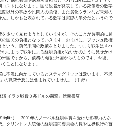
対1、他の要因や病気も含めると15対1に跳ね上がるそうで
期コストになります。国防総省が発表している死傷者の数字
戦闘以外の事故や民間人の負傷、また劣化ウランなど未知の
せん。しかも公表されている数字は実際の半分だというので
費を少なく見せようとしていますが、そのことが長期的に見
来の国民の負担となっていきます。おまけに、ブッシュ政権
うという、前代未聞の政策をとりました。つまり戦争はすべ
それによって戦争による経済負担がないかのように見せかけ
の米国ですから、債務の4割は外国からのものです。今後、
いくことになります。
実に不況に向かっているとスティグリッツは云います。不況
ル」の戦費予想には含まれていません。（中野）
経済 イラク戦費３兆ドルの衝撃』徳間書店
Stiglitz） 2001年のノーベル経済学賞を受けた影響力のあ
授。クリントン大統領の経済諮問委員会の長や世界銀行の首