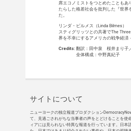
席エコノミストをつとめたこともあ
たらした格差社会を批判した『世界
た。
リンダ・ビルメス（Linda Bilm
スティグリッツとの共著でThe Three Trillion 
界を不幸にするアメリカの戦争経済
Credits:
翻訳：田中泉 桜井まり子
全体構成：中野真紀子
サイトについて
ニューヨークの独立報道プロダクションDemocracy
て、見過ごされがちな当事者の声をとどけることを使
ィアには見られない特異な報道を行っています。日本語
た。日本ではあまり紹介されない事件や、日本の視聴