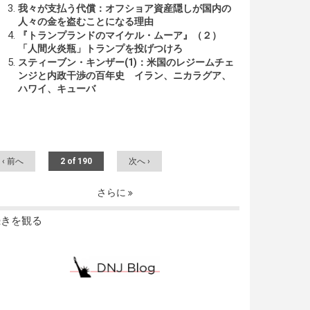
我々が支払う代償：オフショア資産隠しが国内の
人々の金を盗むことになる理由
『トランプランドのマイケル・ムーア』（２）
「人間火炎瓶」トランプを投げつけろ
スティーブン・キンザー(1)：米国のレジームチェ
ンジと内政干渉の百年史 イラン、ニカラグア、
ハワイ、キューバ
‹ 前へ
2 of 190
次へ ›
さらに
続きを観る