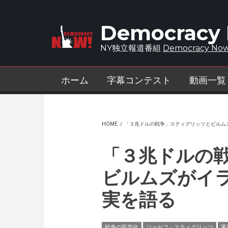
Skip to main content
Democracy
NY独立報道番組
Democracy Now
ホーム
字幕コンテスト
動画一覧
HOME
/
「３兆ドルの戦争」スティグリッツとビルム
「３兆ドルの
ビルムズがイ
実を語る
戦争の民営化
ジョセフ・スティグリッツ
軍