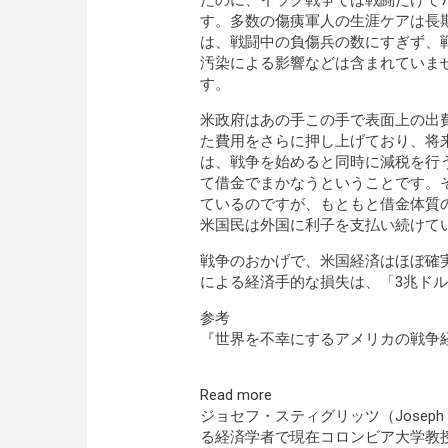
たのに、イラク戦争では戦闘だけで7
す。多数の傷痍軍人の生涯ケアは長
は、戦闘中の負傷兵の数にすぎず、
汚染による影響などは含まれていま
す。
米政府はあの手この手で表面上の出
た費用をさらに押し上げており、将
は、戦争を始めると同時に減税を行
て借金でまかなうということです。
ているのですが、もともと借金体質
米国民は外国に利子を支払い続けて
戦争のおかげで、米国経済はほぼ確
による経済手的な損失は、「3兆ド
参考
『世界を不幸にするアメリカの戦争
Read more
ジョセフ・スティグリッツ（Joseph 
る経済学者で現在コロンビア大学教