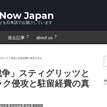
 Now Japan
!
を日本語でお届けしています
過去記事
about us
ズがイラク侵攻と駐留経費の真実を語る
戦争」スティグリッツと
ラク侵攻と駐留経費の真
今
事予算
経済危機
軍隊
イラク