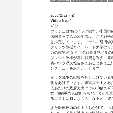
2008/2/29(Fri)
Video No.:
1
43分
ブッシュ政権はイラク戦争が米国の
米国きっての経済学者は、この戦争
と推定しています。ノーベル経済学
グリッツ教授とハーバード大学のリ
カの戦争経済 イラク戦費３兆ドル
ブッシュ政権が常に戦費を過少に発
表のウラ収支報告さえあるとさえ主
ンタビューをおとどけします。
イラク戦争の戦費を押し上げている
化をあげています。米軍兵士１人あ
人あたりの政府支出はその10倍の4
亡･傷病手当も政府もちだ。また米
るコストは膨大なものになると、彼
また医療技術の向上のおかげで、ベト