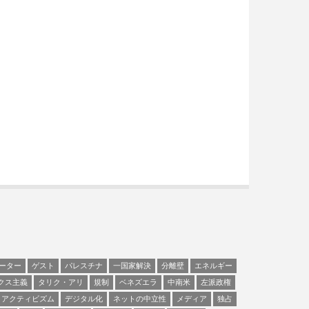
ーター
ゲスト
パレスチナ
一国家解決
分離壁
エネルギー
クス主義
タリク・アリ
規制
ベネズエラ
中南米
左派政権
アクティビズム
デジタル化
ネットの中立性
メディア
独占