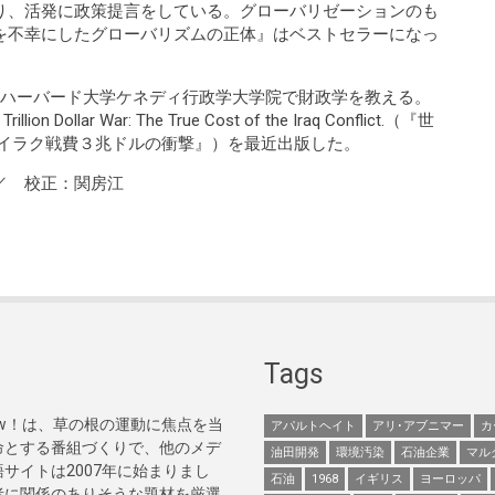
り、活発に政策提言をしている。グローバリゼーションのも
を不幸にしたグローバリズムの正体』はベストセラーになっ
es） ハーバード大学ケネディ行政学大学院で財政学を教える。
Dollar War: The True Cost of the Iraq Conflict.（『世
 イラク戦費３兆ドルの衝撃』）を最近出版した。
／ 校正：関房江
Tags
Now！は、草の根の運動に焦点を当
アパルトヘイト
アリ･アブニマー
カ
命とする番組づくりで、他のメデ
油田開発
環境汚染
石油企業
マル
サイトは2007年に始まりまし
石油
1968
イギリス
ヨーロッパ
者に関係のありそうな題材を厳選