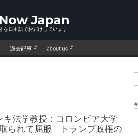
 Now Japan
!
を日本語でお届けしています
過去記事
about us
今
ンキ法学教授：コロンビア大学
に取られて屈服 トランプ政権の