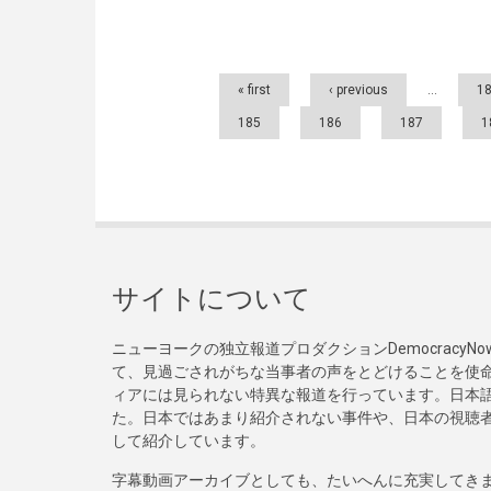
Pages
« first
‹ previous
…
1
185
186
187
1
サイトについて
ニューヨークの独立報道プロダクションDemocracy
て、見過ごされがちな当事者の声をとどけることを使
ィアには見られない特異な報道を行っています。日本語
た。日本ではあまり紹介されない事件や、日本の視聴
して紹介しています。
字幕動画アーカイブとしても、たいへんに充実してき