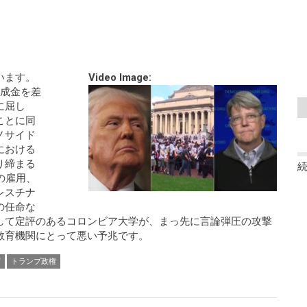
います。
Video Image:
助成金を差
に屈し
ことに同
ノサイド
における
り締まる
の雇用、
レスチナ
の任命な
して定評のあるコロンビア大学が、まっ先に言論弾圧の攻撃
教育機関にとって悪い予兆です。
ザ
トランプ政権