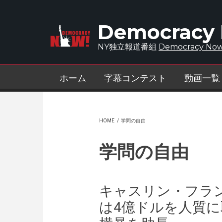
Skip to main content
Democracy
NY独立報道番組
Democracy Now
ホーム
字幕コンテスト
動画一覧
HOME
/
学問の自由
学問の自由
キャスリン・フラ
は4億ドルを人質