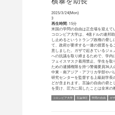
横暴を助長
2025/3/24(Mon)
3
再生時間:
15分
米国の学問の自由は正念場を迎えて
コロンビア大学は、4億ドルの連邦
し止めるというトランプ政権の脅し
て、政府が要求する一連の措置をる
意しました。ガザで起きているジェ
への抗議を取り締まるためで、学内
フェイスマスク着用禁止、学生を取
ための逮捕権限を持つ警備要員36人
中東・南アジア・アフリカ学部やパ
研究センターを監督する上級副学長
どが含まれます。言論の自由の砦と
を受け、圧力に屈したことは全米の
コロンビア大学
言論弾圧
学問の自由
ガ