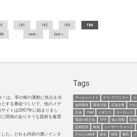
80
181
182
183
184
88
…
next ›
last »
Tags
Now！は、草の根の運動に焦点を当
アパルトヘイト
アリ･アブニマー
カ
命とする番組づくりで、他のメデ
油田開発
環境汚染
石油企業
マル
サイトは2007年に始まりまし
石油
1968
イギリス
ヨーロッパ
者に関係のありそうな題材を厳選
電波の民主化
TPP
個人情報
監視
企業犯罪
映画
シーザー･チャベス
ました。どれも内容の濃いインタ
テロとの戦争
南北
移民
難民
イ