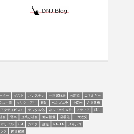
ーター
ゲスト
パレスチナ
一国家解決
分離壁
エネルギー
クス主義
タリク・アリ
規制
ベネズエラ
中南米
左派政権
アクティビズム
デジタル化
ネットの中立性
メディア
独占
社会
警察
企業と社会
偏向報道
温暖化
二大政党
ボリバル
CIA
カナダ
諜報
NAFTA
メキシコ
ラク
内部被爆