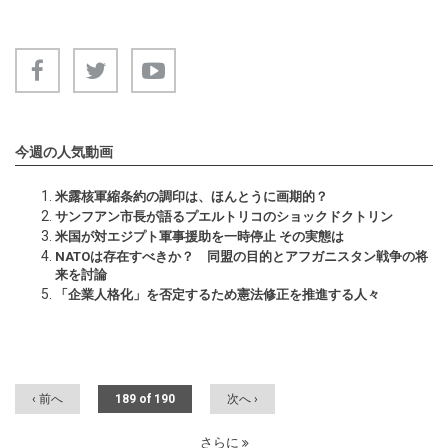
今週の人気動画
米露核軍縮条約の調印は、ほんとうに画期的？
サンフアン市長が語るプエルトリコのショックドクトリン
米国が対エジプト軍事援助を一時停止 その実態は
NATOは存在すべきか？ 同盟の目的とアフガニスタン戦争の将
来を討論
「企業人格化」を否定するため憲法修正を推進する人々
‹ 前へ
189 of 190
次へ ›
さらに