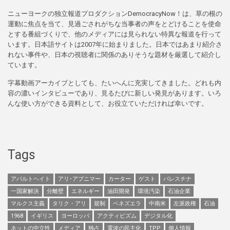
ニューヨークの独立報道プロダクションDemocracyNow！は、草の根の
運動に焦点を当て、見過ごされがちな当事者の声をとどけることを使命
とする番組づくりで、他のメディアには見られない特異な報道を行って
います。日本語サイトは2007年に始まりました。日本ではあまり紹介さ
れない事件や、日本の視聴者に関係のありそうな題材を厳選して紹介し
ています。
字幕動画アーカイブとしても、たいへんに充実してきました。どれも内
容の濃いインタビューであり、見るたびに新しい発見があります。いろ
んな使い方ができる資料として、お役立ていただければ幸いです。
Tags
アパルトヘイト
アリ･アブニマー
カーター
ゲスト
パレスチナ
一国家解決
分離壁
エネルギー
油田開発
環境汚染
石油企業
マルクス主義
タリク・アリ
規制
ベネズエラ
中南米
左派政権
石油
1968
イギリス
ヨーロッパ
アクティビズム
デジタル化
ネットの中立性
メディア
独占
電波の民主化
TPP
個人情報