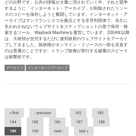
どの分野です。公共の情報が大量に消されていく中、それと競争
するように「インターネット・アーカイブ」が削除されたリソー
スのコピーを保存しようと奮闘しています。インターネット・ア
ーカイブはサンフランシスコを拠点とする非営利団体で、永久に
失われかねないウェブサイトをスナップショットの形で保存・検
索するツール、Wayback Machineを運営しています。2004年以降
は、大統領が交代するたびに連邦政府のウェブサイトをアーカイ
ブしてきました。新政権がオンライン・リソースの一部を見直す
のは普通のことですが、トランプ政権が実行する破棄のスピード
は衝撃的です。
アーカイブ
インターネットアーカイブ
Pages
« first
‹ previous
…
182
183
184
185
186
187
188
189
190
next ›
last »