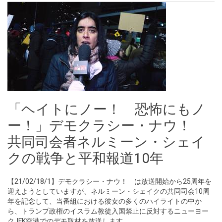
「ヘイトにノー！ 恐怖にもノ
ー！」デモクラシー・ナウ！
共同司会者ネルミーン・シェイ
クの戦争と平和報道10年
【21/02/18/1】デモクラシー・ナウ！ は放送開始から25周年を
迎えようとしていますが、ネルミーン・シェイクの共同司会10周
年を記念して、当番組における彼女の多くのハイライトの中か
ら、トランプ政権のイスラム教徒入国禁止に反対するニューヨー
クJFK空港でのデモ取材を放送します。