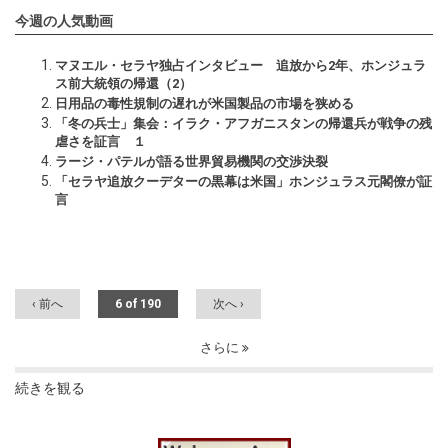
今週の人気動画
マヌエル・セラヤ独占インタビュー 追放から2年、ホンジュラ
ス前大統領の帰還（2）
日用品の毒性規制の遅れが米国製品の市場を狭める
「冬の兵士」集会：イラク・アフガニスタンの帰還兵が戦争の残
虐さを証言 １
ラージ・パテルが語る世界貿易機関の交渉決裂
「セラヤ追放クーデターの黒幕は米国」ホンジュラス元閣僚が証
言
‹ 前へ
6 of 190
次へ ›
さらに
続きを観る