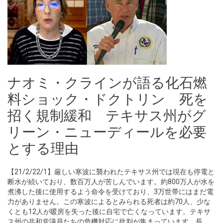
ナオミ・クラインが語る化石燃
料ショック・ドクトリン 死を
招く規制緩和 テキサス州がグ
リーン・ニューディールを必要
とする理由
【21/2/22/1】厳しい寒波に襲われたテキサス州では現在も停電と
断水が続いており、数百万人が苦しんでいます。約800万人が水を
煮沸した後に使用するよう命令を受けており、3万世帯にはまだ電
力がありません。この寒波によるとみられる死者は約70人、少な
くとも12人が暖房を失った後に自宅で亡くなっています。テキサ
ス州の共和党議員たちの危機対応に批判が集まっています。長