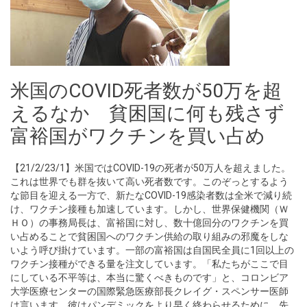
米国のCOVID死者数が50万を超
えるなか 貧困国に何も残さず
富裕国がワクチンを買い占め
【21/2/23/1】米国ではCOVID-19の死者が50万人を超えました。
これは世界でも群を抜いて高い死者数です。このぞっとするよう
な節目を迎える一方で、新たなCOVID-19感染者数は全米で減り続
け、ワクチン接種も加速しています。しかし、世界保健機関（Ｗ
ＨＯ）の事務局長は、富裕国に対し、数十億回分のワクチンを買
い占めることで貧困国へのワクチン供給の取り組みの邪魔をしな
いよう呼び掛けています。一部の富裕国は自国民全員に1回以上の
ワクチン接種ができる量を注文しています。「私たちがここで目
にしている不平等は、本当に驚くべきものです」と、コロンビア
大学医療センターの国際緊急医療部長クレイグ・スペンサー医師
は言います。彼はパンデミックをより早く終わらせるために、先