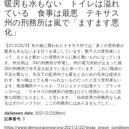
暖房も水もない トイレは溢れ
ている 食事は最悪 テキサス
州の刑務所は嵐で「ますます悪
化」
【21/2/22/3】冬の嵐に襲われたテキサス州では、多くの受刑者が
暖房も水もないまま日々を過ごしています。数千人の受刑者にと
って、もともと酷かった状態がさらに耐え難いものになっていま
す。州当局は、33の刑務所が停電し、州の電力供給が止まった後
20の刑務所で水不足が起きていると述べています。これに職員の
不足が重なり、氷点下の監房内でも暖をとるための毛布は提供さ
れず、食べ物はとても食べられないものだったと言う受刑者もい
ます。報道機関マーシャル・プロジェクトの記者ケリ・ブラッキ
ンガーは、「テキサスの刑務所の状態はひどい状態からさらに悲
惨な状態になりました」と言います。「自由世界の刑務所ならあ
るはずのインフラが、ここの刑務所にはありませんでした」。
dailynews date:
2021/2/22(Mon)
記事番号:
3
https://www.democracynow.org/2021/2/22/texas_prison_condition