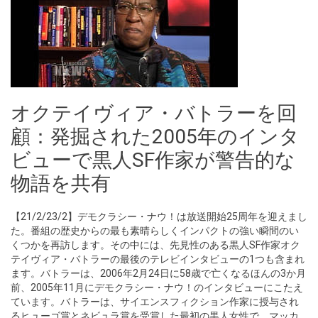
オクテイヴィア・バトラーを回
顧：発掘された2005年のインタ
ビューで黒人SF作家が警告的な
物語を共有
【21/2/23/2】デモクラシー・ナウ！は放送開始25周年を迎えまし
た。番組の歴史からの最も素晴らしくインパクトの強い瞬間のい
くつかを再訪します。その中には、先見性のある黒人SF作家オク
テイヴィア・バトラーの最後のテレビインタビューの1つも含まれ
ます。バトラーは、2006年2月24日に58歳で亡くなるほんの3か月
前、2005年11月にデモクラシー・ナウ！のインタビューにこたえ
ています。バトラーは、サイエンスフィクション作家に授与され
るヒューゴ賞とネビュラ賞を受賞した最初の黒人女性で、マッカ