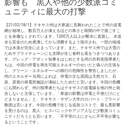
影響も 黒人や他の少数派コミ
ュニティに最大の打撃
【21/02/18/1】テキサス州は大寒波に見舞われたことで州の送電
網が崩壊し、数百万人が凍えるほどの寒さと暗闇の中で過ごすこ
とを余儀なくされています。1200万人以上が断水に直面し、水道
水も安全のため煮沸してから消費するよう指示され、一部の地域
では水道が完全に止まっています。また、テキサス州では大雪の
ためサプライチェーンにも支障が生じ食料も底をつきつつありま
す。グレッグ・アボット知事をはじめとする州の共和党指導者た
ちは、今回の停電を再生可能エネルギーのせいだと偽りの主張を
し、グリーン・エネルギーへの移行の危険性を警告しましたが、
州のエネルギー当局によれば、停電の主な原因は天然ガス、石
炭、原発の発電所施設が凍結したためだと言います。今回の危機
にも関わらず、州の指導者たちはテキサスの送電線を他の州と統
合しないと主張しています。「寒波の影響は停電と不便だけにと
どまりません」と、テキサス・サザン大学のロバート・ブラード
教授は言います。今回の危機で生じる追加コストで、最も悪影響
を受けるのは、黒人、ヒスパニックやアジア人など少数派コミュ
ニティだろうとも言います。「不平等の上にさらに不平等が重な
るということです」