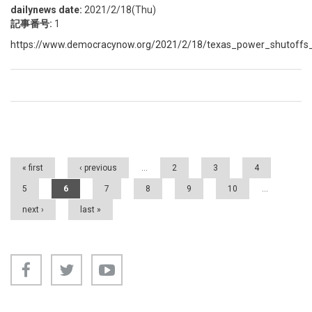
dailynews date:
2021/2/18(Thu)
記事番号:
1
https://www.democracynow.org/2021/2/18/texas_power_shutoffs_
Pages
« first
‹ previous
…
2
3
4
5
6
7
8
9
10
…
next ›
last »