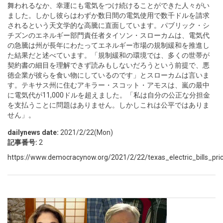
舞われるなか、幸運にも電気をつけ続けることができた人々がい
ました。しかし彼らはわずか数日間の電気使用で数千ドルを請求
されるという天文学的な高騰に直面しています。パブリック・シ
チズンのエネルギー部門責任者タイソン・スローカムは、電気代
の急騰は州が長年にわたってエネルギー市場の規制緩和を推進し
た結果だと述べています。「規制緩和の環境では、多くの世帯が
契約書の細目を理解できず読みもしないだろうという前提で、悪
徳企業が彼らを食い物にしているのです」とスローカムは言いま
す。テキサス州に住むアキラー・スコット・アモスは、嵐の最中
に電気代が11,000ドルを超えました。「私は自分の公正な分担金
を支払うことに問題はありません。しかしこれは公平ではありま
せん」。
dailynews date:
2021/2/22(Mon)
記事番号:
2
https://www.democracynow.org/2021/2/22/texas_electric_bills_pri