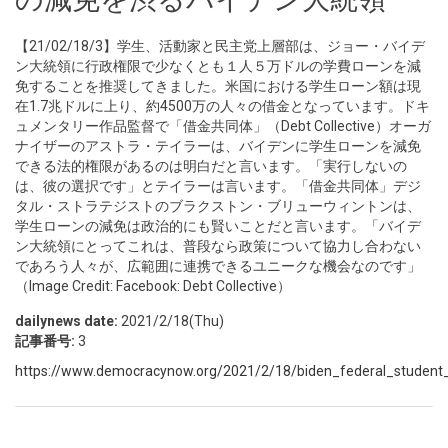
【21/02/18/3】学生、活動家と民主党上層部は、ジョー・バイデ
ン大統領に行政権限で少なくとも１人５万ドルの学費ローンを減
免することを推奨してきました。米国における学生ローン額は現
在1.7兆ドルに上り、約4500万の人々の借金となっています。ドキ
ュメンタリー作品監督で「借金共同体」（Debt Collective）オーガ
ナイザーのアストラ・テイラーは、バイデンに学生ローンを減免
できる法的権限があるのは明白だと言います。「実行しないの
は、彼の選択です」とテイラーは言います。「借金共同体」デジ
タル・ストラテジストのブラクストン・ブリューウィントンは、
学生ローンの減免は政治的にも賢いことだと言います。「バイデ
ン大統領にとってこれは、普段なら政策について協力し合わない
であろう人々が、広範囲に連携できるユニークな機会なのです」
（Image Credit: Facebook: Debt Collective）
dailynews date:
2021/2/18(Thu)
記事番号:
3
https://www.democracynow.org/2021/2/18/biden_federal_student_