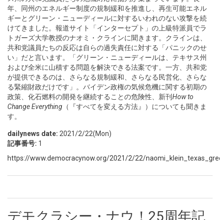
年、同州のエネルギー制度の規制緩和を推進し、再生可能エネル
ギーとグリーン・ニューディールに対するいわれのない攻撃を続
けてきました。報道サイト「インターセプト」の上級特派員でラ
トガーズ大学教授のナオミ・クラインに聞きます。クラインは、
共和党議員たちの反応は自らの過失責任に対する「パニックのせ
い」だと言います。「グリーン・ニューディールは、テキサス州
および全米に山積する問題を解決できる法案です。一方、共和党
が提供できるのは、さらなる規制緩和、さらなる民営化、さらな
る緊縮財政だけです」。バイデン政権の気候危機に関する初期の
政策、化石燃料の開発を継続することの危険性、新刊
How to
Change Everything
（『すべてを変える方法』）についても聞きま
す。
dailynews date:
2021/2/22(Mon)
記事番号:
1
https://www.democracynow.org/2021/2/22/naomi_klein_texas_gr
デモクラシー・ナウ！25周年記