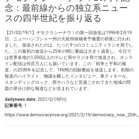
念：最前線からの独立系ニュー
スの四半世紀を振り返る
【21/02/19/1】デモクラシーナウ！の第一回放送は1996年2月19
日、ニューハンプシャー州の大統領候補者予備選の前夜に行われ
ました。放送されたのは、たった9つのコミュニティラジオ局でし
た。この最初の放送から25年の間に番組は大きく成長し、今日で
は世界各地の1,500以上のテレビ局やラジオ局で放送され、オンラ
イン配信は何百万人にも届いています。この「戦争と平和の報
道」の25周年を記念して、1時間の回顧番組を放送します。初期の
報道のハイライト、物議を醸したインタビュー、東ティモール、
スタンディングロック、西サハラなど見過ごされてきた地域の問
題の草分け的な報道などが含まれています。
dailynews date:
2021/2/19(Fri)
記事番号:
1
https://www.democracynow.org/2021/2/19/democracy_now_25th_