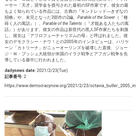
ーサー「天才」奨学金を授与された最初のSF作家です。彼女の最
もよく知られている作品には、古典の『キンドレッド―きずなの
招喚』や、未完となった3部作の2編、
Parable of the Sower
（『種
蒔く人の寓話』）、
Parable of the Talents
（『才能ある人たちの寓
話』）があります。彼女の作品は新世代の黒人SF作家たちを刺激
し、彼女は「アフロフューチャリズムの母」と呼ばれました。彼
女のデモクラシー・ナウ！との2005年のインタビューは、ハリケ
ーン「カトリーナ」がニューオーリンズを破壊した直後、ジョー
ジ・Ｗ・ブッシュ大統領が米国のイラク戦争とアフガン戦争を先
導している最中に行われました。
dailynews date:
2021/2/23(Tue)
記事番号:
2
https://www.democracynow.org/2021/2/23/octavia_butler_2005_in