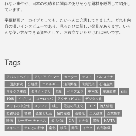
れない事件や、日本の視聴者に関係のありそうな題材を厳選して紹介し
ています。
字幕動画アーカイブとしても、たいへんに充実してきました。どれも内
容の濃いインタビューであり、見るたびに新しい発見があります。いろ
んな使い方ができる資料として、お役立ていただければ幸いです。
Tags
アパルトヘイト
アリ･アブニマー
カーター
ゲスト
パレスチナ
一国家解決
分離壁
エネルギー
油田開発
環境汚染
石油企業
マルクス主義
タリク・アリ
規制
ベネズエラ
中南米
左派政権
石油
1968
イギリス
ヨーロッパ
アクティビズム
デジタル化
ネットの中立性
メディア
独占
電波の民主化
TPP
個人情報
監視社会
警察
企業と社会
偏向報道
温暖化
二大政党
企業犯罪
映画
シーザー･チャベス
ボリバル
CIA
カナダ
諜報
NAFTA
メキシコ
テロとの戦争
南北
移民
難民
イラク
内部被爆