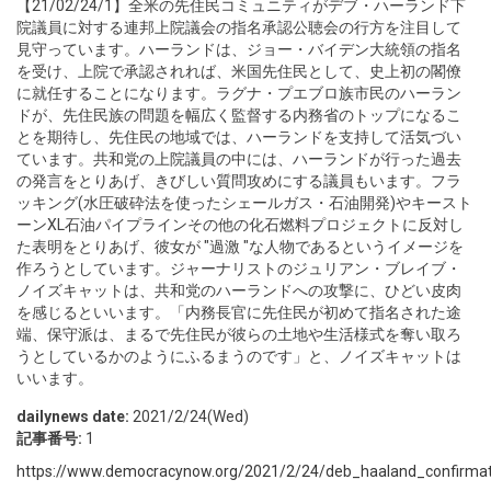
【21/02/24/1】全米の先住民コミュニティがデブ・ハーランド下
院議員に対する連邦上院議会の指名承認公聴会の行方を注目して
見守っています。ハーランドは、ジョー・バイデン大統領の指名
を受け、上院で承認されれば、米国先住民として、史上初の閣僚
に就任することになります。ラグナ・プエブロ族市民のハーラン
ドが、先住民族の問題を幅広く監督する内務省のトップになるこ
とを期待し、先住民の地域では、ハーランドを支持して活気づい
ています。共和党の上院議員の中には、ハーランドが行った過去
の発言をとりあげ、きびしい質問攻めにする議員もいます。フラ
ッキング(水圧破砕法を使ったシェールガス・石油開発)やキースト
ーンXL石油パイプラインその他の化石燃料プロジェクトに反対し
た表明をとりあげ、彼女が "過激 "な人物であるというイメージを
作ろうとしています。ジャーナリストのジュリアン・ブレイブ・
ノイズキャットは、共和党のハーランドへの攻撃に、ひどい皮肉
を感じるといいます。「内務長官に先住民が初めて指名された途
端、保守派は、まるで先住民が彼らの土地や生活様式を奪い取ろ
うとしているかのようにふるまうのです」と、ノイズキャットは
いいます。
dailynews date:
2021/2/24(Wed)
記事番号:
1
https://www.democracynow.org/2021/2/24/deb_haaland_confirmati