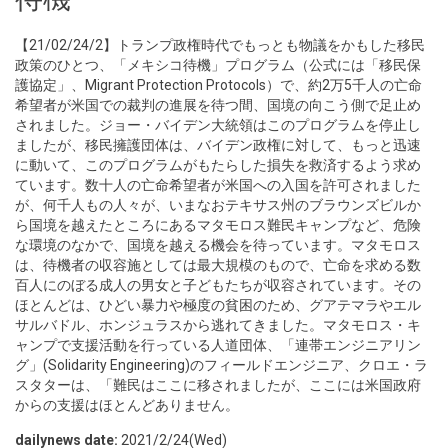
【21/02/24/2】トランプ政権時代でもっとも物議をかもした移民
政策のひとつ、「メキシコ待機」プログラム（公式には「移民保
護協定」、Migrant Protection Protocols）で、約2万5千人の亡命
希望者が米国での裁判の進展を待つ間、国境の向こう側で足止め
されました。ジョー・バイデン大統領はこのプログラムを停止し
ましたが、移民擁護団体は、バイデン政権に対して、もっと迅速
に動いて、このプログラムがもたらした損失を救済するよう求め
ています。数十人の亡命希望者が米国への入国を許可されました
が、何千人もの人々が、いまなおテキサス州のブラウンズビルか
ら国境を越えたところにあるマタモロス難民キャンプなど、危険
な環境のなかで、国境を越える機会を待っています。マタモロス
は、待機者の収容施としては最大規模のもので、亡命を求める数
百人にのぼる成人の男女と子どもたちが収容されています。その
ほとんどは、ひどい暴力や極度の貧困のため、グアテマラやエル
サルバドル、ホンジュラスから逃れてきました。マタモロス・キ
ャンプで支援活動を行っている人道団体、「連帯エンジニアリン
グ」(Solidarity Engineering)のフィールドエンジニア、クロエ・ラ
スタターは、「難民はここに移されましたが、ここには米国政府
からの支援はほとんどありません。
dailynews date:
2021/2/24(Wed)