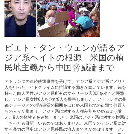
ビエト・タン・ウェンが語るア
ジア系ヘイトの根源 米国の植
民地主義から中国脅威論まで
アトランタの連続銃撃事件を受けて、アジア系アジア系アメリカ
人を狙ったヘイトクライムに抗議する動きが続いています。銃を
持った白人男性がアジア系所有のマッサージ店3店を次々と襲撃
し、アジア系女性6人を含む8人を殺害しました。アトランタの州
都ジョージアの州議事堂の周囲をはじめ米国各地の街頭で何百人
もの人々が集まり、アジア系に対する人種差別をやめるよう訴
え、8人の犠牲者を追悼しました。米国のアジア系に対する憎悪は
「ちっとも目新しいものではありません。米国でのアジア系に対
する暴力の歴史はアジア系移民の流入までさかのぼります」と、