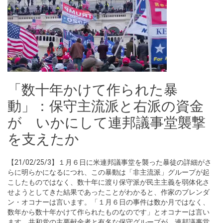
「数十年かけて作られた暴
動」：保守主流派と右派の資金
が いかにして連邦議事堂襲撃
を支えたか
【21/02/25/3】１月６日に米連邦議事堂を襲った暴徒の詳細がさ
らに明らかになるにつれ、この暴動は「非主流派」グループが起
こしたものではなく、数十年に渡り保守派が民主主義を弱体化さ
せようとしてきた結果であったことがわかると、作家のブレンダ
ン・オコナーは言います。「１月６日の事件は数か月ではなく、
数年から数十年かけて作られたものなのです」とオコナーは言い
ます。共和党の主要献金者と有名な保守グループが、連邦議事堂