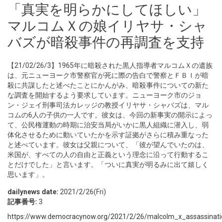
「真実を明らかにしてほしい」
マルコムＸの娘イリヤサ・シャ
バズが暗殺事件の再調査を支持
【21/02/26/3】1965年に暗殺された黒人指導者マルコムＸの遺族
は、元ニューヨーク市警察官が死に際の告白で警察とＦＢＩが暗
殺に共謀したと述べたことにかんがみ、暗殺事件についての新た
な調査を開始するよう要求しています。ニューヨーク市のジョ
ン・ジェイ刑事司法カレッジの教授イリヤサ・シャバズは、マル
コムの6人の子供の一人です。彼女は、今回の新事実の開示によっ
て、公民権運動の時期に治安当局がいかに黒人組織に潜入し、弱
体化させるために動いていたかを示す証拠がさらに積み重なった
と述べています。彼女は父親について、「彼が望んでいたのは、
米国が、すべての人の自由と正義という理念に沿って行動するこ
とだけでした」と言います。「ついに真実が明るみに出て嬉しく
思います」。
dailynews date:
2021/2/26(Fri)
記事番号:
3
https://www.democracynow.org/2021/2/26/malcolm_x_assassination