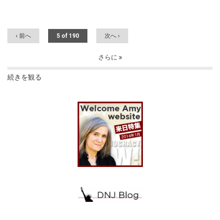
‹ 前へ
5 of 190
次へ ›
さらに
続きを観る