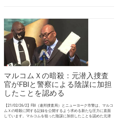
マルコムＸの暗殺：元潜入捜査
官がFBIと警察による陰謀に加担
したことを認める
【21/02/26/2】FBI（連邦捜査局）とニューヨーク市警は、マルコ
ムＸの暗殺に関する記録を公開するよう求める新たな圧力に直面
しています。マルコムを狙った陰謀に加担したことを認めた元潜