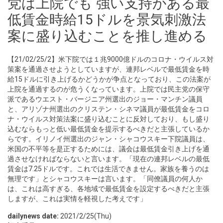
党は上院でも 強い支持がある最
低賃金時給15ドルを景気刺激法
案に盛り込むことを推し進める
【21/02/25/2】米下院では１兆9000億ドルのコロナ・ウイルス対
策案を通過させようとしていますが、連邦レベルで最低賃金を時
給15ドルに引き上げるかどうかが争点となっており、この法案が
上院を通過するのが危うくなっています。上院では民主党の保守
派であるウエスト・バージニア州選出のジョー・マンチン議員
と、アリゾナ州選出のクリステン・シネマ議員が最低賃金をコロ
ナ・ウイルス対策法案に盛り込むことに反対しており、もし盛り
込むならもっと低い最低賃金を提示するべきだと主張しているか
らです。イリノイ州選出のジャン・シャコウスキー下院議員は、
米国の不平等を是正するためには、議会は最低賃金引き上げを通
過させなければならないと言います。「現在の連邦レベルの最低
賃金は7.25ドルです。これでは生活できません。家族を養うのは
無理です」とシャコウスキーは言います。「同僚議員の何人か
は、これは高すぎる、各地域で最低賃金を設定するべきだと主張
しますが、これは実情を軽視した考えです」
dailynews date:
2021/2/25(Thu)