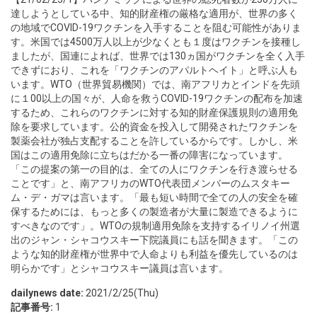
達しようとしている中、知的財産権の厳格な適用が、世界の多く
の地域でCOVID-19ワクチンを入手することを阻む可能性がありま
す。米国では4500万人以上が少なくとも１度はワクチンを接種し
ましたが、国連によれば、世界では130ヵ国がワクチンを全く入手
できずにおり、これを「ワクチンのアパルトヘイト」と呼ぶ人も
います。WTO（世界貿易機関）では、南アフリカとインドを先頭
に１00以上の国々が、人命を救うCOVID-19ワクチンの配布を加速
するため、これらのワクチンに対する知的財産保護規則の適用免
除を要求しています。公的資金を投入して開発されたワクチンを
製薬会社が独占支配することを許しているからです。しかし、米
国はこの適用免除に立ちはだかる一番の障害になっています。
「この提案の第一の目的は、全ての人にワクチンを行き渡らせる
ことです」と、南アフリカのWTO代表団メンバーのムスタキー
ム・デ・ガマは言います。「最も短い時間で全ての人の安全を確
保するためには、もっと多くの製造者が大量に製造できるように
すべきなのです」。WTOの規制適用免除を支持するイリノイ州選
出のジャン・シャコウスキー下院議員にも話を聞きます。「この
ような知的財産権が世界中で人命よりも利益を優先しているのは
明らかです」とシャコウスキー議員は言います。
dailynews date:
2021/2/25(Thu)
記事番号:
1