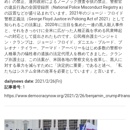
め）の禁止、連邦政府によるノーノック捜査令状の禁止、警察官
の違反行為の全国登録所（National Police Misconduct Registry a）
の設置などが盛り込まれています。2021年のジョージ・フロイド
警察正義法（George Floyd Justice in Policing Act of 2021）として
知られるこの法案は、2020年に注目を集めた一連の黒人殺人事件
と、それをきっかけに全米に広がった人種正義を求める民衆蜂起
への対応として提出されたものです。公民権弁護士ベンジャミ
ン・クランプは、ジョージ・フロイド、ダニエル・プルード、ブ
レオナ・テイラー、アーマド・アーベリーをはじめ多数の警察や
人種暴力の犠牲者の遺族の法定代理人を務めてきました。クラン
プ弁護士は、この法案が、米国各地の警察文化を改革し、黒人に
対する暴力を減らすために「決定的に重要」であると述べ、「私
たちはシステム全体の改革を必要としています」と言います。
dailynews date:
2021/2/26(Fri)
記事番号:
1
https://www.democracynow.org/2021/2/26/benjamin_crump#transc