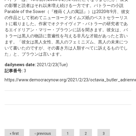
の影響と読者はそれ以来増え続ける一方です。バトラーの小説
Parable of the Sower（『種蒔く人の寓話』）は2020年9月、彼女
の作品として初めてニューヨークタイムズ紙のベストセラーリス
トに載りました。作家でオクテイヴィア・バトラーの研究者であ
るエイドリアン・マリー・ブラウンに話を聞きます。彼女は、バ
トラーは黒人の物語に普遍性を与える非凡な才能があったと言い
ます。「彼女は黒人女性、黒人のフェミニズム、黒人の未来につ
いて書いたのですが、その書き方は人類すべてに訴えるものでし
た」と、ブラウンは言います。
dailynews date:
2021/2/23(Tue)
記事番号:
3
https://www.democracynow.org/2021/2/23/octavia_butler_adrie
Pages
« first
‹ previous
1
2
3