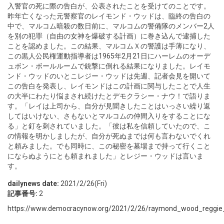
入警官の死に際の告白が、公表されたことを受けてのことです。
昨年亡くなった元警察官のレイモンド・ウッドは、臨終の告白の
中で、マルコム暗殺の数日前に、マルコムの警備隊のメンバー2人
を別の犯罪（自由の女神を爆破する計画）に巻き込んで逮捕した
ことを認めました。この結果、マルコムＸの警護は手薄になり、
この黒人公民権運動指導者は1965年2月21日にハーレムのオーデ
ュボン・ボールルームで銃撃に倒れる結果になりました。レイモ
ンド・ウッドのいとこレジー・ウッドは先週、記者会見を開いて
この告白を発表し、レイモンドはこの計画に関与したことで人生
の大半にわたり悩まされ続けたとデモクラシー・ナウ！で語りま
す。「レイは上司から、自分が見聞きしたことはいっさい繰り返
してはいけない、さもないとマルコムの仲間入りをすることにな
る」と釘を刺されていました。「彼は私を信頼していたので、こ
の情報を明かしましたが、自分が死ぬまでは何も言わないでくれ
と頼みました。でも同時に、この秘密を墓場まで持って行くこと
にならぬようにとも頼まれました」とレジー・ウッドは言いま
す。
dailynews date:
2021/2/26(Fri)
記事番号:
2
https://www.democracynow.org/2021/2/26/raymond_wood_reggi