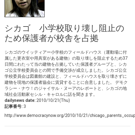
シカゴ 小学校取り壊し阻止の
ため保護者が校舎を占拠
シカゴのウイッティアー小学校のフィールドハウス（運動場に付
属した更衣室や用具室がある建物）の取り壊しを阻止するため37
日間にわたって当の建物を占拠していた保護者グループと、シカ
ゴ公立学校委員会との間で予備交渉が成立しました。シカゴ公立
学校委員会は図書館の建設と、フィールドハウスを取り壊さずに
建物を現地の保護者協会に賃貸することに合意しました。 デモク
ラシー・ナウ！のジャイサル・ヌーアのレポートと、シカゴの地
域社会活動家セシル・キャロルに話を聞きます。
dailynews date:
2010/10/21(Thu)
記事番号:
3
http://www.democracynow.org/2010/10/21/chicago_parents_occupy