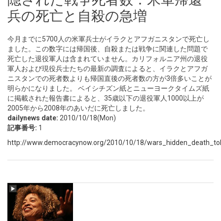
兵の死亡と自殺の急増
今月までに5700人の米軍兵士がイラクとアフガニスタンで死亡し
ました。この数字には帰国後、自殺または戦争に関連した問題で
死亡した退役軍人は含まれていません。カリフォルニア州の退役
軍人および現役兵士たちの最新の調査によると、イラクとアフガ
ニスタンでの死者数よりも帰国直後の死者数の方が3倍多いことが
明らかになりました。 ベイシチズン紙とニューヨークタイムズ紙
に掲載された報告書によると、35歳以下の退役軍人1000以上が
2005年から2008年のあいだに死亡しました。
dailynews date:
2010/10/18(Mon)
記事番号:
1
http://www.democracynow.org/2010/10/18/wars_hidden_death_toll