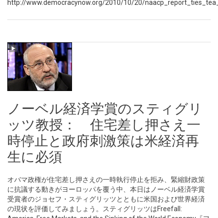
http://www.democracynow.org/2010/10/20/naacp_report_ties_tea
ノーベル経済学賞のスティグリ
ッツ教授： 住宅差し押さえ一
時停止と政府刺激策は米経済再
生に必須
オバマ政権が住宅差し押さえの一時執行停止を拒み、緊縮財政策
に抗議する動きがヨーロッパを覆う中、本日はノーベル経済学賞
受賞者のジョセフ・スティグリッツとともに米国および世界経済
の現状を評価してみましょう。スティグリッツはFreefall: