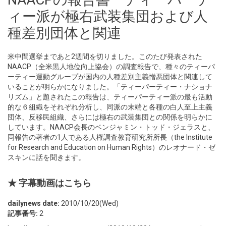
ィー派が極右武装集団および人
種差別団体と関連
米中間選挙まであと2週間を切りました。このたび発表された
NAACP（全米黒人地位向上協会）の調査報告で、種々のティーパ
ーティー運動グループが国内の人種差別主義憎悪団体と関連して
いることが明らかになりました。「ティーパーティー・ナショナ
リズム」と題されたこの報告は、ティーパーティー派の最も活動
的な６組織をそれぞれ分析し、同派の末端と各種の白人至上主義
団体、反移民組織、さらには極右の武装集団との関係を明らかに
しています。NAACP会長のベンジャミン・トッド・ジェラスと、
同報告の著者の1人である人権調査教育研究所所長（the Institute
for Research and Education on Human Rights）のレオナード・ゼ
スキンに話を聞きます。
★ 字幕動画はこちら
dailynews date:
2010/10/20(Wed)
記事番号:
2