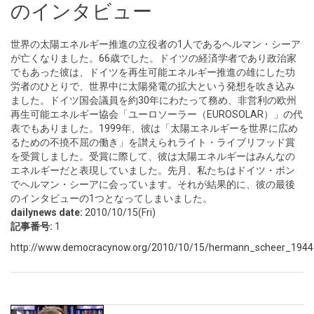
のインタビュー
世界の太陽エネルギー推進の立役者の1人であるヘルマン・シーア
が亡くなりました。66歳でした。ドイツの経済学者であり政治家
でもあった彼は、ドイツを再生可能エネルギー推進の雄にした功
労者のひとりで、世界中に太陽発電の拡大という発想を吹き込み
ました。ドイツ国会議員を約30年にわたって務め、非営利の欧州
再生可能エネルギー協会「ユーロソーラー（EUROSOLAR）」の代
表でもありました。1999年、彼は「太陽エネルギーを世界に広め
るための不撓不屈の働き」を讃えられライト・ライブリフッド賞
を受賞しました。受賞に際して、彼は太陽エネルギーはみんなの
エネルギーだと表現していました。先月、私たちはドイツ・ボン
でヘルマン・シーアに会っています。それが結果的に、彼の最後
のインタビューの1つとなってしまいました。
dailynews date:
2010/10/15(Fri)
記事番号:
1
http://www.democracynow.org/2010/10/15/hermann_scheer_1944_