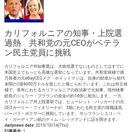
カリフォルニアの知事・上院選
過熱 共和党の元CEOがベテラ
ン民主党員に挑戦
カリフォルニア州知事選は、大統領選でないものとしてはすでに
米国史上でもっとも高価な選挙になっています。共和党候補で億
万長者の元eBayCEOメグ・ホイットマンは、自身の財産から前代
未聞の1億4000万ドルを投じたと報じられています。これは対立候
補で、長年にわたるカリフォルニアの政治家で元知事、現州検事
総長のジェリー・ブラウンの資金の約14倍に相当します。 一方、
カリフォルニア州上院選挙では、ヒューレット・パッカードの元
CEOカーリー・フィオリーナが、3期にわたる民主党の現職議員、
バーバラ・ボクサーに挑戦しています。 サンフランシスコ・ベ
イ・ガーディアン紙のティム・レッドマンドに話を聞きます。
dailynews date:
2010/10/14(Thu)
記事番号:
1