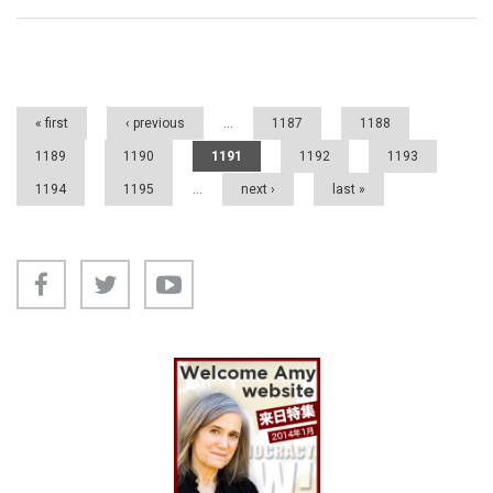
Pages
« first
‹ previous
…
1187
1188
1189
1190
1191
1192
1193
1194
1195
…
next ›
last »