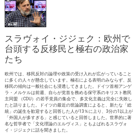
スラヴォイ・ジジェク：欧州で
台頭する反移民と極右の政治家
たち
欧州では、移民反対の論理や政策の受け入れが広がっていること
に多くの人々が懸念しています。極右による表明のみならず、反
移民の傾向は一般社会にも浸透してきました。ドイツ首相アンゲ
ラ・メルケルは前週、自らが党首を務める保守系のキリスト教民
主同盟 （CDU）の若手党員の集会で、多文化主義は完全に失敗し
たと語りました。ドイツの最近の世論調査によると、新たな「総
統」の誕生を歓迎すると回答した人が13％に上り、3分の1以上が
「外国人が多すぎる」と感じていると回答しました。世界的に著
名な哲学者で「文化理論のエルヴィス」ともよばれるスラヴォ
イ・ジジェクに話を聞きました。