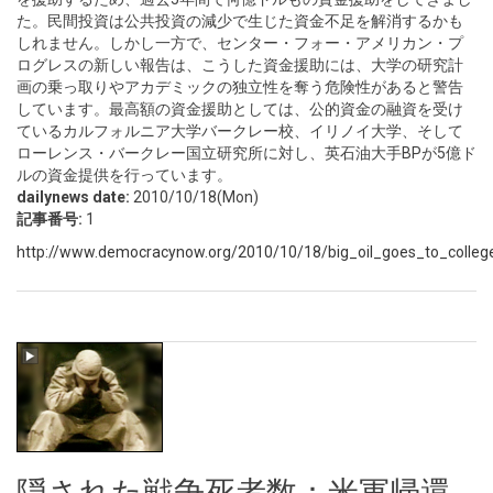
た。民間投資は公共投資の減少で生じた資金不足を解消するかも
しれません。しかし一方で、センター・フォー・アメリカン・プ
ログレスの新しい報告は、こうした資金援助には、大学の研究計
画の乗っ取りやアカデミックの独立性を奪う危険性があると警告
しています。最高額の資金援助としては、公的資金の融資を受け
ているカルフォルニア大学バークレー校、イリノイ大学、そして
ローレンス・バークレー国立研究所に対し、英石油大手BPが5億ド
ルの資金提供を行っています。
dailynews date:
2010/10/18(Mon)
記事番号:
1
http://www.democracynow.org/2010/10/18/big_oil_goes_to_colleg
隠された戦争死者数：米軍帰還