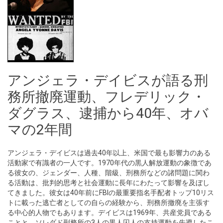
アンジェラ・デイビスが語る刑
務所撤廃運動、フレデリック・
ダグラス、逮捕から40年、オバ
マの2年間
アンジェラ・デイビスは過去40年以上、米国で最も影響力のある
活動家で有識者の一人です。1970年代の黒人解放運動の象徴であ
る彼女の、ジェンダー、人種、階級、刑務所などの諸問題に関わ
る活動は、批判的思考と社会運動に長年にわたって影響を及ぼし
てきました。彼女は40年前にFBIの最重要指名手配者トップ10リス
トに載った逃亡者としての自らの経験から、刑務所撤廃を主張す
る中心的人物でもあります。デイビスは1969年、共産党員である
ことと、ソレダド刑務所の3人の黒人囚人の支持運動を先導したこ