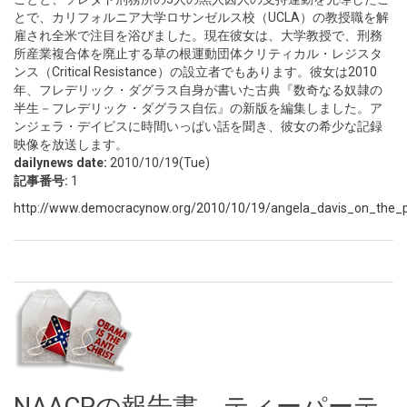
とで、カリフォルニア大学ロサンゼルス校（UCLA）の教授職を解
雇され全米で注目を浴びました。現在彼女は、大学教授で、刑務
所産業複合体を廃止する草の根運動団体クリティカル・レジスタ
ンス（Critical Resistance）の設立者でもあります。彼女は2010
年、フレデリック・ダグラス自身が書いた古典『数奇なる奴隷の
半生－フレデリック・ダグラス自伝』の新版を編集しました。ア
ンジェラ・デイビスに時間いっぱい話を聞き、彼女の希少な記録
映像を放送します。
dailynews date:
2010/10/19(Tue)
記事番号:
1
http://www.democracynow.org/2010/10/19/angela_davis_on_the_pri
NAACPの報告書 ティーパーテ