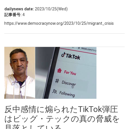
dailynews date:
2023/10/25(Wed)
記事番号:
4
https://www.democracynow.org/2023/10/25/migrant_crisis
反中感情に煽られたTikTok弾圧
はビッグ・テックの真の脅威を
見落としている