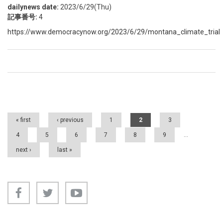
dailynews date:
2023/6/29(Thu)
記事番号:
4
https://www.democracynow.org/2023/6/29/montana_climate_trial
Pages
« first
‹ previous
1
2
3
4
5
6
7
8
9
…
next ›
last »