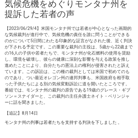
気候危機をめぐりモンタナ州を
提訴した若者の声
【2023/06/29/4】米国モンタナ州では若者が中心となった画期的
な気候裁判が進行中で、気候危機の責任を誰に問うことができる
のかについて5日間にわたる印象的な証言がなされた後、近く判決
が下される予定です。この重要な裁判の主役は、5歳から22歳まで
の16人の子供や若者たちで、モンタナ州が化石燃料の使用を奨励
し、環境を破壊し、彼らの健康に深刻な影響を与える政策を推し
進めたことにより、自分たちの憲法上の権利が侵害されたと訴え
ています。この訴訟は、この種の裁判としては米国で初めてのも
のであり、つい最近オレゴン州の連邦判事も、米国政府を相手取
った子供たちによる別の気候変動訴訟に道を開いたところです。
番組では、モンタナ州の裁判の原告である19歳のグレース・ギブ
ソン＝スナイダーと、この裁判の主任弁護士ネイト・ベリンジャ
ーに話を聞きました。
【追記】8月14日
モンタナ州の判事は若者たちを支持する判決を下しました
。