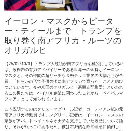
イーロン・マスクからピータ
ー・ティールまで トランプを
取り巻く南アフリカ・ルーツの
オリガルヒ
【25/02/10/3】トランプ大統領が南アフリカを標的にしているの
は、政権内の有力アドバイザーである世界一の金持ちイーロン・
マスクと、その仲間の超リッチな金融テック業界の大物たちが全
員、「何らかの形で子供の頃に南アフリカで育った」ことと結び
ついています。今や米国のオリガルヒ（寡頭支配集団）といわれ
るこの男たちは、ペイパル創業に関わったことから「ペイパルマ
フィア」として知られています。
こう説明するのはクリス・マグリール記者、ガーディアン紙の元
南アフリカ特派員です。マグリール記者は、イーロン・マスクの
家族がアパルトヘイトやネオナチを支持していた履歴について語
り、それが根っこにあるため、彼は右派的な政治理念に傾倒し、