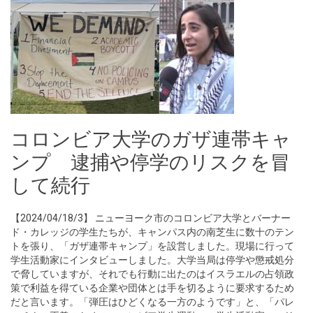
コロンビア大学のガザ連帯キャ
ンプ 逮捕や停学のリスクを冒
して続行
【2024/04/18/3】 ニューヨーク市のコロンビア大学とバーナー
ド・カレッジの学生たちが、キャンパス内の南芝生に数十のテン
トを張り、「ガザ連帯キャンプ」を設営しました。現場に行って
学生活動家にインタビューしました。大学当局は停学や懲戒処分
で脅していますが、それでも行動に出たのはイスラエルの占領政
策で利益を得ている企業や団体とは手を切るように要求するため
だと言います。「弾圧はひどくなる一方のようです」と、「パレ