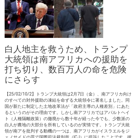
白人地主を救うため、トランプ
大統領は南アフリカへの援助を
打ち切り、数百万人の命を危険
にさらす
【25/02/10/2】トランプ大統領は2月7日（金）、南アフリカ向け
のすべての対外援助の凍結を命ずる大統領令に署名しました。同
国が新たに制定した土地改革法が「政府主導の人種差別」にあた
るというのがその理由です。しかし南アフリカではアパルトヘイ
ト（人種隔離政策）の撤廃から数十年が経った今でも、少数派の
白人が農地の大部分を所有しているのが実情です。トランプ大統
領が南アを批判する動機の一つは、南アフリカがイスラエルをジ
ェノサイドの罪で国際司法裁判所（ICJ）に提訴したことです。彼