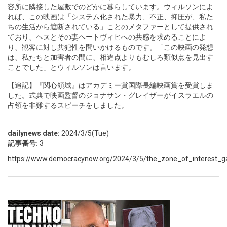
容所に隣接した屋敷でのどかに暮らしています。ウィルソンによ
れば、この映画は「システム化された暴力、不正、抑圧が、私た
ちの生活から遮断されている」ことのメタファーとして提供され
ており、ヘスとその妻ヘートヴィヒへの共感を求めることによ
り、観客に対し共犯性を問いかけるものです。「この映画の発想
は、私たちと加害者の間に、相違点よりもむしろ類似点を見出す
ことでした」とウィルソンは言います。
【追記】『関心領域』はアカデミー賞国際長編映画賞を受賞しま
した。式典で映画監督のジョナサン・グレイザーがイスラエルの
占領を非難するスピーチをしました。
dailynews date:
2024/3/5(Tue)
記事番号:
3
https://www.democracynow.org/2024/3/5/the_zone_of_interest_g