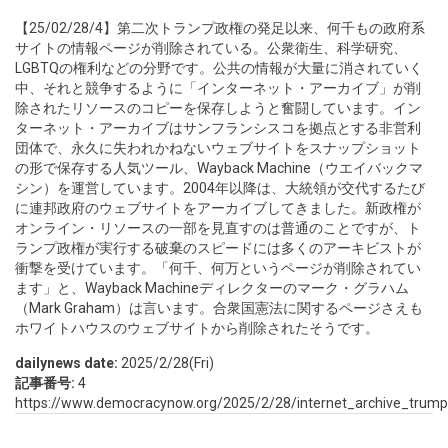
【25/02/28/4】第二次トランプ政権の発足以来、何千もの政府系
サイトの情報ページが削除されている。公衆衛生、科学研究、
LGBTQの権利などの分野です。公共の情報が大量に消されていく
中、それと競争するように「インターネット・アーカイブ」が削
除されたリソースのコピーを保存しようと奮闘しています。イン
ターネット・アーカイブはサンフランシスコを拠点とする非営利
団体で、永久に失われかねないウェブサイトをスナップショット
の形で保存する人気ツール、Wayback Machine（ウエイバックマ
シン）を運営しています。2004年以降は、大統領が交代するたび
に連邦政府のウェブサイトをアーカイブしてきました。新政権が
オンライン・リソースの一部を見直すのは普通のことですが、ト
ランプ政権が実行する破棄のスピードには多くのアーキビストが
衝撃を受けています。「何千、何万というページが削除されてい
ます」と、Wayback Machineディレクターのマーク・グラハム
（Mark Graham）は言います。合衆国憲法に関するページさえも
ホワイトハウスのウェブサイトから削除されたそうです。
dailynews date:
2025/2/28(Fri)
記事番号:
4
https://www.democracynow.org/2025/2/28/internet_archive_tru