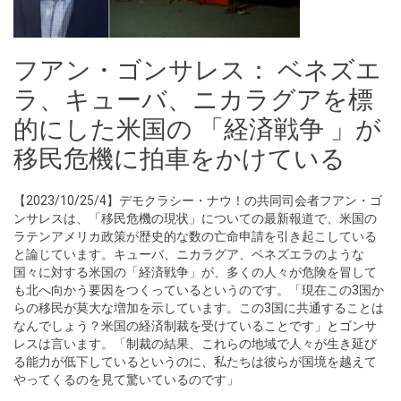
フアン・ゴンサレス： ベネズエ
ラ、キューバ、ニカラグアを標
的にした米国の 「経済戦争 」が
移民危機に拍車をかけている
【2023/10/25/4】デモクラシー・ナウ！の共同司会者フアン・ゴ
ンサレスは、「移民危機の現状」についての最新報道で、米国の
ラテンアメリカ政策が歴史的な数の亡命申請を引き起こしている
と論じています。キューバ、ニカラグア、ベネズエラのような
国々に対する米国の「経済戦争」が、多くの人々が危険を冒して
も北へ向かう要因をつくっているというのです。「現在この3国か
らの移民が莫大な増加を示しています。この3国に共通することは
なんでしょう？米国の経済制裁を受けていることです」とゴンサ
レスは言います。「制裁の結果、これらの地域で人々が生き延び
る能力が低下しているというのに、私たちは彼らが国境を越えて
やってくるのを見て驚いているのです」