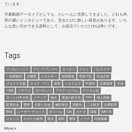
ています。
字幕動画アーカイブとしても、たいへんに充実してきました。どれも内
容の濃いインタビューであり、見るたびに新しい発見があります。いろ
んな使い方ができる資料として、お役立ていただければ幸いです。
Tags
アパルトヘイト
アリ･アブニマー
カーター
ゲスト
パレスチナ
一国家解決
分離壁
エネルギー
油田開発
環境汚染
石油企業
マルクス主義
タリク・アリ
規制
ベネズエラ
中南米
左派政権
石油
1968
イギリス
ヨーロッパ
アクティビズム
デジタル化
ネットの中立性
メディア
独占
電波の民主化
TPP
個人情報
監視社会
警察
企業と社会
偏向報道
温暖化
二大政党
企業犯罪
映画
シーザー･チャベス
ボリバル
CIA
カナダ
諜報
NAFTA
メキシコ
テロとの戦争
南北
移民
難民
イラク
内部被爆
More