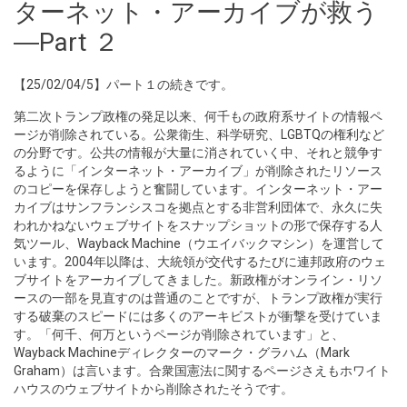
ターネット・アーカイブが救う
―Part ２
【25/02/04/5】パート１の続きです。
第二次トランプ政権の発足以来、何千もの政府系サイトの情報ペ
ージが削除されている。公衆衛生、科学研究、LGBTQの権利など
の分野です。公共の情報が大量に消されていく中、それと競争す
るように「インターネット・アーカイブ」が削除されたリソース
のコピーを保存しようと奮闘しています。インターネット・アー
カイブはサンフランシスコを拠点とする非営利団体で、永久に失
われかねないウェブサイトをスナップショットの形で保存する人
気ツール、Wayback Machine（ウエイバックマシン）を運営して
います。2004年以降は、大統領が交代するたびに連邦政府のウェ
ブサイトをアーカイブしてきました。新政権がオンライン・リソ
ースの一部を見直すのは普通のことですが、トランプ政権が実行
する破棄のスピードには多くのアーキビストが衝撃を受けていま
す。「何千、何万というページが削除されています」と、
Wayback Machineディレクターのマーク・グラハム（Mark
Graham）は言います。合衆国憲法に関するページさえもホワイト
ハウスのウェブサイトから削除されたそうです。