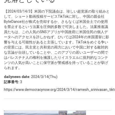
【2024/03/14/3】米国の下院議会は、珍しい超党派の取り組みと
して、ショート動画投稿サービスTikTokに対し、中国の親会社
ByteDance社が株式を売却するか、さもなくば米国全土での使用
を禁止するという法案を圧倒的多数で可決しました。法案推進議
員たちは、この人気のSNSアプリが中国政府に米国住民の個人デ
ータへのアクセスを許しかねず、ひいては2024年の米国選挙に影
響を与える可能性があると主張しています。TikTokをめぐる争い
の背景には、民主党と共和党の両方において中国に対する敵対的
な言論が台頭していることや、このアプリの若いユーザーの間で
はパレスチナ人の権利を擁護したりイスラエルに批判的なコンテ
ンツの人気が高いことに保守派が警戒感を持っていることが挙げ
られます。
dailynews date:
2024/3/14(Thu)
記事番号:
3
https://www.democracynow.org/2024/3/14/ramesh_srinivasan_tikt