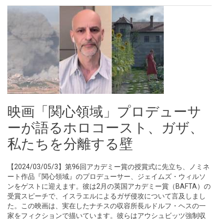
映画「関心領域」プロデューサ
ーが語るホロコースト、ガザ、
私たちを分離する壁
【2024/03/05/3】第96回アカデミー賞の授賞式に先立ち、ノミネ
ート作品『関心領域』のプロデューサー、ジェイムズ・ウィルソ
ンをゲストに迎えます。彼は2月の英国アカデミー賞（BAFTA）の
受賞スピーチで、イスラエルによるガザ侵攻について言及しまし
た。この映画は、実在したナチスの収容所長ルドルフ・ヘスの一
家をフィクションで描いています。彼らはアウシュビッツ強制収