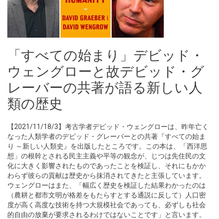
「すべての始まり」デビッド・
ウェングローと故デビッド・グ
レーバーの共著が語る新しい人
類の歴史
【2021/11/18/3】考古学者デビッド・ウェングローは、昨年亡く
なった人類学者のデビッド・グレーバーとの共著『すべての始ま
り ～新しい人類史』を出版したところです。この本は、「西洋思
想」の根幹とされる民主主義や平等の観念が、じつは先住民の文
化に大きく影響されたものであったことを検証し、それにもかか
わらず彼らの貢献は歴史から抹消されてきたと主張しています。
ウェングローはまた、「幅広く歴史を検証した結果わかったのは
（農耕と都市文明が格差をもたらすとする通説に反して）人口密
度が高く高度な技術を持つ大規模社会であっても、必ずしも社会
的自由の放棄が要求されるわけではないことです」と言います。