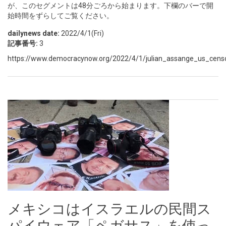
が、このセグメントは48分ごろから始まります。下欄のバーで開
始時間をずらしてご覧ください。
dailynews date:
2022/4/1(Fri)
記事番号:
3
https://www.democracynow.org/2022/4/1/julian_assange_us_censo
メキシコはイスラエルの民間ス
パイウェア「ペガサス」を使っ