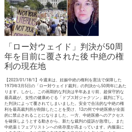
「ロー対ウェイド」判決が50周
年を目前に覆された後 中絶の権
利の現在地
【2023/01/18/1】今週末は、妊娠中絶の権利を憲法で保障した
1973年3月5日の「ロー対ウェイド裁判」の判決から50周年にあた
ります。しかし、この画期的な判決は半年あまり前、超保守的な
最高裁が、女性の健康めぐる「ドブス対ジャクソン」裁判に下し
た判決によって覆されてしまいました。安全で合法的な中絶の権
利を最高裁判所が削除したことを受け、12の州で中絶医療が全面
的に禁止されることになりました。一方、中絶医療へのアクセス
を確保しようとする動きから、新たな裁判の提訴が急増し、また
中絶薬ミフェプリストンへの依存度が高まっています。内服薬に