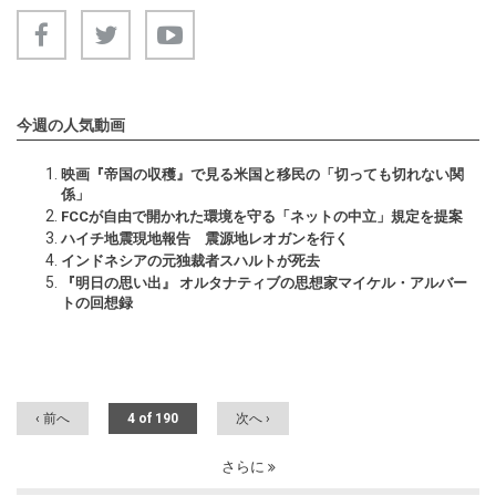
今週の人気動画
映画『帝国の収穫』で見る米国と移民の「切っても切れない関
係」
FCCが自由で開かれた環境を守る「ネットの中立」規定を提案
ハイチ地震現地報告 震源地レオガンを行く
インドネシアの元独裁者スハルトが死去
『明日の思い出』 オルタナティブの思想家マイケル・アルバー
トの回想録
‹ 前へ
4 of 190
次へ ›
さらに