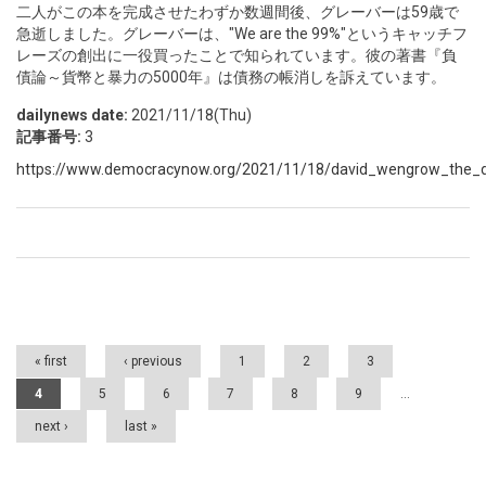
二人がこの本を完成させたわずか数週間後、グレーバーは59歳で
急逝しました。グレーバーは、"We are the 99%"というキャッチフ
レーズの創出に一役買ったことで知られています。彼の著書『負
債論～貨幣と暴力の5000年』は債務の帳消しを訴えています。
dailynews date:
2021/11/18(Thu)
記事番号:
3
https://www.democracynow.org/2021/11/18/david_wengrow_the_d
Pages
« first
‹ previous
1
2
3
4
5
6
7
8
9
…
next ›
last »