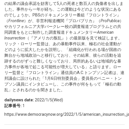
の結果の議会承認を妨害して5人の死者と数百人の負傷者を出しま
した。事件から一年が経ち、この運動は今どのような状況にある
のでしょうか。PBSのドキュメンタリー番組『フロントライン』
（
Frontline
）が、非営利報道機関『プロパブリカ』（
ProPublica
）
やカリフォルニア大学バークレー校の調査報道プログラムとの共
同調査をもとに制作した調査報道ドキュメンタリー
American
Insurrection
（『アメリカの叛乱』）の最新版を見て検証します。
リック・ローリー監督は、あの暴動事件以来、極右の社会運動が
どのように拡大したかを説明し、「組織化が行われる場が国政の
舞台から地域政治へと移行しており、その結果、彼らの活動を追
跡するのがずっと難しくなっており、局所的あるいは地域的な暴
力事件が各地で起こる可能性が増大している」と語ります。ロー
リー監督と『フロントライン』通信員のA.C.トンプソン記者は、連
邦議会に設けられた「1月6日特別委員会」委員長のベニー・トン
プソン議員にインタビューし、この事件が何をもって「極右の動
乱」とされるのかを聞きました。
dailynews date:
2022/1/5(Wed)
記事番号:
1
https://www.democracynow.org/2022/1/5/american_insurrection_jan