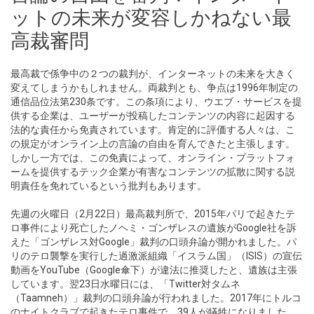
ットの未来が変容しかねない最
高裁審問
最高裁で係争中の２つの裁判が、インターネットの未来を大きく
変えてしまうかもしれません。両裁判とも、争点は1996年制定の
通信品位法第230条です。この条項により、ウエブ・サービスを提
供する企業は、ユーザーが投稿したコンテンツの内容に起因する
法的な責任から免責されています。肯定的に評価する人々は、こ
の規定がオンライン上の言論の自由を育んできたと主張します。
しかし一方では、この免責によって、オンライン・プラットフォ
ームを提供するテック企業が有害なコンテンツの拡散に関する説
明責任を免れているという批判もあります。
先週の火曜日（2月22日）最高裁判所で、2015年パリで起きたテ
ロ事件により死亡したノヘミ・ゴンザレスの遺族がGoogle社を訴
えた「ゴンザレス対Google」裁判の口頭弁論が開かれました。パ
リのテロ襲撃を実行した過激派組織「イスラム国」（ISIS）の宣伝
動画をYouTube（Google傘下）が違法に推奨したと、遺族は主張
しています。翌23日水曜日には、「Twitter対タムネ
（Taamneh）」裁判の口頭弁論が行われました。2017年にトルコ
のナイトクラブで起きたテロ事件で、39人が犠牲になりました