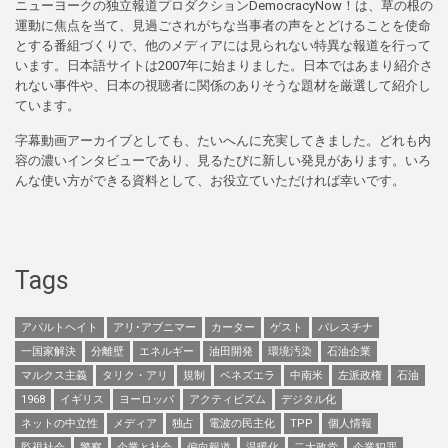
ニューヨークの独立報道プロダクションDemocracyNow！は、草の根の
運動に焦点を当て、見過ごされがちな当事者の声をとどけることを使命
とする番組づくりで、他のメディアには見られない特異な報道を行って
います。日本語サイトは2007年に始まりました。日本ではあまり紹介さ
れない事件や、日本の視聴者に関係のありそうな題材を厳選して紹介し
ています。
字幕動画アーカイブとしても、たいへんに充実してきました。どれも内
容の濃いインタビューであり、見るたびに新しい発見があります。いろ
んな使い方ができる資料として、お役立ていただければ幸いです。
Tags
アパルトヘイト
アリ･アブニマー
カーター
ゲスト
パレスチナ
一国家解決
分離壁
エネルギー
油田開発
環境汚染
石油企業
マルクス主義
タリク・アリ
規制
ベネズエラ
中南米
左派政権
石油
1968
イギリス
ヨーロッパ
アクティビズム
デジタル化
ネットの中立性
メディア
独占
電波の民主化
TPP
個人情報
監視社会
警察
企業と社会
偏向報道
温暖化
二大政党
企業犯罪