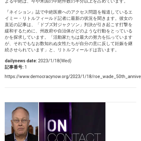
よる中絶は、今や米国の中絶件数の半分以上を占めています。
『ネイション』誌で中絶医療へのアクセス問題を報道しているエ
イミー・リトルフィールド記者に最新の状況を聞きます。彼女の
直近の記事は、「ドブズ対ジャクソン」判決が引き起こす打撃を
緩和するために、州政府や自治体がどのような行動をとっている
かを探求しています。「活動家たちは最大の努力を払っています
が、それでもなお数知れぬ女性たちが自分の意に反して妊娠を継
続させられています」と、リトルフィールドは言います。
dailynews date:
2023/1/18(Wed)
記事番号:
1
https://www.democracynow.org/2023/1/18/roe_wade_50th_annive