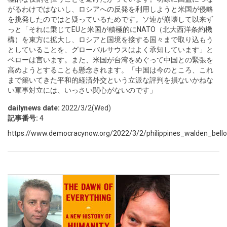
がるわけではないし、ロシアへの反発を利用しようと米国が侵略
を挑発したのではと疑っているためです。ソ連が崩壊して以来ず
っと「それに乗じてEUと米国が積極的にNATO（北大西洋条約機
構）を東方に拡大し、ロシアと国境を接する国々まで取り込もう
としていることを、グローバルサウスはよく承知しています」と
ベローは言います。また、米国が台湾をめぐって中国との緊張を
高めようとすることも懸念されます。「中国は今のところ、これ
まで築いてきた平和的経済外交という立派な評判を損ないかねな
い軍事対立には、いっさい関心がないのです」
dailynews date:
2022/3/2(Wed)
記事番号:
4
https://www.democracynow.org/2022/3/2/philippines_walden_bello