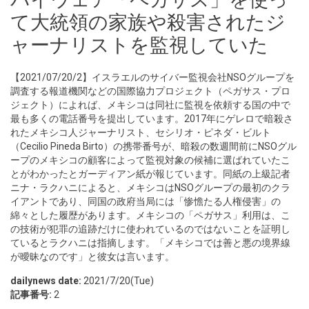
て大統領の家族や殺害されたジ
ャーナリストを監視していた
【2021/07/20/2】イスラエルのサイバー監視会社NSOグループを
調査する報道機関などの国際協力プロジェクト（ペガサス・プロ
ジェクト）によれば、メキシコは同社に監視を依頼する国の中で
最も多くの電話番号を提出しています。2017年にゲレロで暗殺さ
れたメキシコ人ジャーナリスト、セシリオ・ピネダ・ビルト
（Cecilio Pineda Birto）の携帯番号が、暗殺の数週間前にNSOグル
ープのメキシコの顧客によって監視対象の候補に選ばれていたこ
とがわかったとガーディアン紙が報じています。同紙の上級記者
ニナ・ラクハニによると、メキシコはNSOグループの最初のクラ
イアントであり、同国の政府当局には「惨憺たる人権侵害」の
綿々とした履歴があります。メキシコの「ペガサス」利用は、こ
の技術が犯罪の追跡だけに使われているのではないことを証明し
ているとラクハニは指摘します。「メキシコでは善と悪の境界線
が曖昧なのです」と彼女は言います。
dailynews date:
2021/7/20(Tue)
記事番号:
2