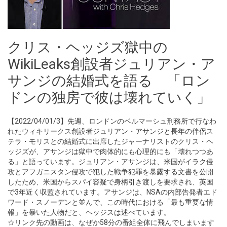
クリス・ヘッジズ獄中の
WikiLeaks創設者ジュリアン・ア
サンジの結婚式を語る 「ロン
ドンの独房で彼は壊れていく」
【2022/04/01/3】先週、ロンドンのベルマーシュ刑務所で行なわ
れたウィキリークス創設者ジュリアン・アサンジと長年の伴侶ス
テラ・モリスとの結婚式に出席したジャーナリストのクリス・ヘ
ッジズが、アサンジは獄中で肉体的にも心理的にも「壊れつつあ
る」と語っています。ジュリアン・アサンジは、米国がイラク侵
攻とアフガニスタン侵攻で犯した戦争犯罪を暴露する文書を公開
したため、米国からスパイ容疑で身柄引き渡しを要求され、英国
で3年近く収監されています。アサンジは、NSAの内部告発者エド
ワード・スノーデンと並んで、この時代における「最も重要な情
報」を暴いた人物だと、ヘッジスは述べています。
☆リンク先の動画は、なぜか58分の番組全体に飛んでしまいます