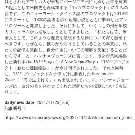
隷とされたアフリカ人が最初にバージニア州に到着した年を建国
の起点として米国史を再構築する「1619プロジェクト」の生みの
親です。このニューヨーク・タイムズ誌のプロジェクトは2019年
にスタートし、18本の論考を詩や短編小説とともに収録したアン
ソロジーへと発展しました。それに対して、いくつもの州が学校
カリキュラムから追放しようとしてきました。「私たちは皆、米
国人として、このような歴史を敵視する法律について深く懸念す
べきです。なぜなら、彼らがやろうとしていることの本質は、私
たちの記憶を支配し、自分の国についての理解を支配することだ
からです」と、ハンナ＝ジョーンズは言います。彼女が共同編集
した新刊本
The 1619 Project：A New Origin Story
（『1619プロジェ
クト～新たな建国物語』）が今月刊行されました。 それと同時
に、1619 プロジェクトを子供向けに脚色した
Born on the
Water
（『海で生まれて』）も出版されています。ハンナ＝ジョー
ンズは、自分の目を開かせてくれた恩師たちの役割についても語
ります。
dailynews date:
2021/11/23(Tue)
記事番号:
1
https://www.democracynow.org/2021/11/23/nikole_hannah_jones_