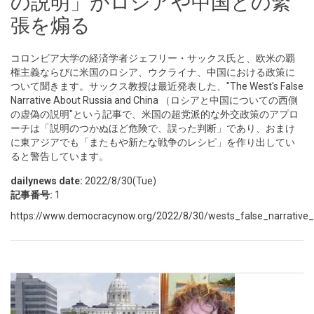
の説明」がロシアや中国との緊
張を煽る
コロンビア大学の経済学者ジェフリー・サックス氏と、欧米の覇
権主義ならびに米国のロシア、ウクライナ、中国における政策に
ついて聞きます。サックス教授は最近発表した、"The West's False
Narrative About Russia and China （ロシアと中国についての西側
の虚偽の説明"という記事で、米国の超党派的な外交政策のアプロ
ーチは「説明のつかぬほど危険で、誤った判断」であり、おまけ
に東アジアでも「またもや新たな戦争のレシピ」を作り出してい
ると警告しています。
dailynews date:
2022/8/30(Tue)
記事番号:
1
https://www.democracynow.org/2022/8/30/wests_false_narrative_ch