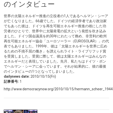
のインタビュー
世界の太陽エネルギー推進の立役者の1人であるヘルマン・シーア
が亡くなりました。66歳でした。ドイツの経済学者であり政治家
でもあった彼は、ドイツを再生可能エネルギー推進の雄にした功
労者のひとりで、世界中に太陽発電の拡大という発想を吹き込み
ました。ドイツ国会議員を約30年にわたって務め、非営利の欧州
再生可能エネルギー協会「ユーロソーラー（EUROSOLAR）」の代
表でもありました。1999年、彼は「太陽エネルギーを世界に広め
るための不撓不屈の働き」を讃えられライト・ライブリフッド賞
を受賞しました。受賞に際して、彼は太陽エネルギーはみんなの
エネルギーだと表現していました。先月、私たちはドイツ・ボン
でヘルマン・シーアに会っています。それが結果的に、彼の最後
のインタビューの1つとなってしまいました。
dailynews date:
2010/10/15(Fri)
記事番号:
1
http://www.democracynow.org/2010/10/15/hermann_scheer_1944_