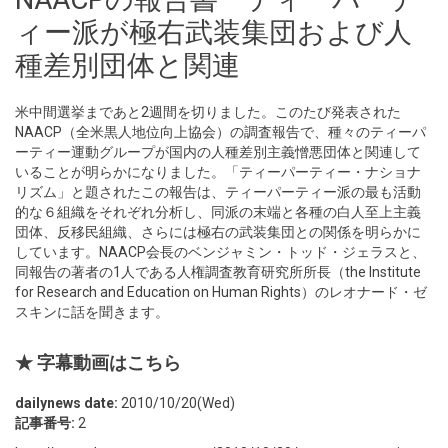
ィー派が極右武装集団および人
種差別団体と関連
米中間選挙まであと2週間を切りました。このたび発表された
NAACP（全米黒人地位向上協会）の調査報告で、種々のティーパ
ーティー運動グループが国内の人種差別主義憎悪団体と関連して
いることが明らかになりました。「ティーパーティー・ナショナ
リズム」と題されたこの報告は、ティーパーティー派の最も活動
的な６組織をそれぞれ分析し、同派の末端と各種の白人至上主義
団体、反移民組織、さらには極右の武装集団との関係を明らかに
しています。NAACP会長のベンジャミン・トッド・ジェラスと、
同報告の著者の1人である人権調査教育研究所所長（the Institute
for Research and Education on Human Rights）のレオナード・ゼ
スキンに話を聞きます。
★ 字幕動画はこちら
dailynews date:
2010/10/20(Wed)
記事番号:
2