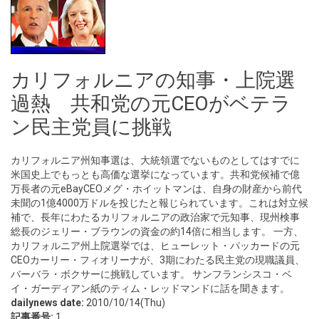
カリフォルニアの知事・上院選
過熱 共和党の元CEOがベテラ
ン民主党員に挑戦
カリフォルニア州知事選は、大統領選でないものとしてはすでに
米国史上でもっとも高価な選挙になっています。共和党候補で億
万長者の元eBayCEOメグ・ホイットマンは、自身の財産から前代
未聞の1億4000万ドルを投じたと報じられています。これは対立候
補で、長年にわたるカリフォルニアの政治家で元知事、現州検事
総長のジェリー・ブラウンの資金の約14倍に相当します。 一方、
カリフォルニア州上院選挙では、ヒューレット・パッカードの元
CEOカーリー・フィオリーナが、3期にわたる民主党の現職議員、
バーバラ・ボクサーに挑戦しています。 サンフランシスコ・ベ
イ・ガーディアン紙のティム・レッドマンドに話を聞きます。
dailynews date:
2010/10/14(Thu)
記事番号:
1