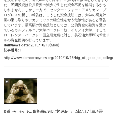
た。民間投資は公共投資の減少で生じた資金不足を解消するかも
しれません。しかし一方で、センター・フォー・アメリカン・プ
ログレスの新しい報告は、こうした資金援助には、大学の研究計
画の乗っ取りやアカデミックの独立性を奪う危険性があると警告
しています。最高額の資金援助としては、公的資金の融資を受け
ているカルフォルニア大学バークレー校、イリノイ大学、そして
ローレンス・バークレー国立研究所に対し、英石油大手BPが5億ド
ルの資金提供を行っています。
dailynews date:
2010/10/18(Mon)
記事番号:
1
http://www.democracynow.org/2010/10/18/big_oil_goes_to_colleg
隠された戦争死者数：米軍帰還