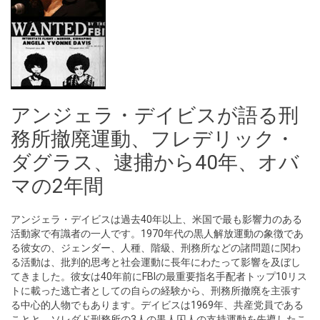
アンジェラ・デイビスが語る刑
務所撤廃運動、フレデリック・
ダグラス、逮捕から40年、オバ
マの2年間
アンジェラ・デイビスは過去40年以上、米国で最も影響力のある
活動家で有識者の一人です。1970年代の黒人解放運動の象徴であ
る彼女の、ジェンダー、人種、階級、刑務所などの諸問題に関わ
る活動は、批判的思考と社会運動に長年にわたって影響を及ぼし
てきました。彼女は40年前にFBIの最重要指名手配者トップ10リス
トに載った逃亡者としての自らの経験から、刑務所撤廃を主張す
る中心的人物でもあります。デイビスは1969年、共産党員である
ことと、ソレダド刑務所の3人の黒人囚人の支持運動を先導したこ