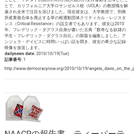
とで、カリフォルニア大学ロサンゼルス校（UCLA）の教授職を解
雇され全米で注目を浴びました。現在彼女は、大学教授で、刑務
所産業複合体を廃止する草の根運動団体クリティカル・レジスタ
ンス（Critical Resistance）の設立者でもあります。彼女は2010
年、フレデリック・ダグラス自身が書いた古典『数奇なる奴隷の
半生－フレデリック・ダグラス自伝』の新版を編集しました。ア
ンジェラ・デイビスに時間いっぱい話を聞き、彼女の希少な記録
映像を放送します。
dailynews date:
2010/10/19(Tue)
記事番号:
1
http://www.democracynow.org/2010/10/19/angela_davis_on_the_pri
NAACPの報告書 ティーパーテ