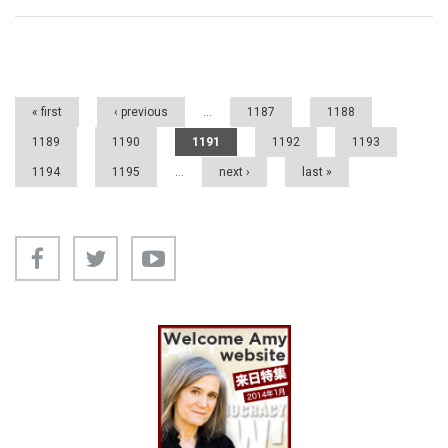
Pages
« first
‹ previous
…
1187
1188
1189
1190
1191
1192
1193
1194
1195
…
next ›
last »