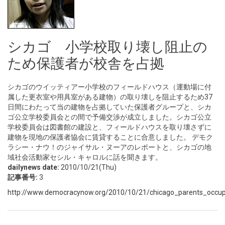
シカゴ 小学校取り壊し阻止の
ため保護者が校舎を占拠
シカゴのウイッティアー小学校のフィールドハウス（運動場に付
属した更衣室や用具室がある建物）の取り壊しを阻止するため37
日間にわたって当の建物を占拠していた保護者グループと、シカ
ゴ公立学校委員会との間で予備交渉が成立しました。シカゴ公立
学校委員会は図書館の建設と、フィールドハウスを取り壊さずに
建物を現地の保護者協会に賃貸することに合意しました。 デモク
ラシー・ナウ！のジャイサル・ヌーアのレポートと、シカゴの地
域社会活動家セシル・キャロルに話を聞きます。
dailynews date:
2010/10/21(Thu)
記事番号:
3
http://www.democracynow.org/2010/10/21/chicago_parents_occupy