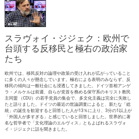
スラヴォイ・ジジェク：欧州で
台頭する反移民と極右の政治家
たち
欧州では、移民反対の論理や政策の受け入れが広がっていること
に多くの人々が懸念しています。極右による表明のみならず、反
移民の傾向は一般社会にも浸透してきました。ドイツ首相アンゲ
ラ・メルケルは前週、自らが党首を務める保守系のキリスト教民
主同盟 （CDU）の若手党員の集会で、多文化主義は完全に失敗し
たと語りました。ドイツの最近の世論調査によると、新たな「総
統」の誕生を歓迎すると回答した人が13％に上り、3分の1以上が
「外国人が多すぎる」と感じていると回答しました。世界的に著
名な哲学者で「文化理論のエルヴィス」ともよばれるスラヴォ
イ・ジジェクに話を聞きました。