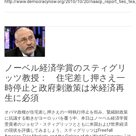
http://www.democracynow.org/2010/10/20/naacp_report_ties_tea
ノーベル経済学賞のスティグリ
ッツ教授： 住宅差し押さえ一
時停止と政府刺激策は米経済再
生に必須
オバマ政権が住宅差し押さえの一時執行停止を拒み、緊縮財政策
に抗議する動きがヨーロッパを覆う中、本日はノーベル経済学賞
受賞者のジョセフ・スティグリッツとともに米国および世界経済
の現状を評価してみましょう。スティグリッツはFreefall: