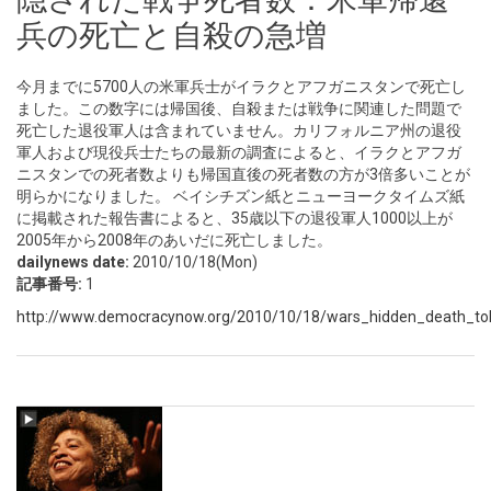
兵の死亡と自殺の急増
今月までに5700人の米軍兵士がイラクとアフガニスタンで死亡し
ました。この数字には帰国後、自殺または戦争に関連した問題で
死亡した退役軍人は含まれていません。カリフォルニア州の退役
軍人および現役兵士たちの最新の調査によると、イラクとアフガ
ニスタンでの死者数よりも帰国直後の死者数の方が3倍多いことが
明らかになりました。 ベイシチズン紙とニューヨークタイムズ紙
に掲載された報告書によると、35歳以下の退役軍人1000以上が
2005年から2008年のあいだに死亡しました。
dailynews date:
2010/10/18(Mon)
記事番号:
1
http://www.democracynow.org/2010/10/18/wars_hidden_death_toll