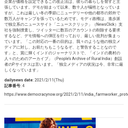
企業が価格を設定できるこの改正法は、彼らの暮らしを脅すと主
張しています。デモが始まって以来、数十人が犠牲となっていま
すが、これは厳しい冬の季節にニューデリーや他の都市の郊外で
数万人がキャンプを張っているためです。モディ政権は、進歩派
で独立系のニュースサイト「ニュースクリック」（NewsClick）支
社を強制捜査し、ツイッターに数百のアカウントの削除する要求
するなど、デモ情報への弾圧を行っており、厳しい批判が集まっ
ています。「この対応の一番の目的は、我々のような他の独立メ
ディアに対し、お前たちもこうなるぞ、と警告することなので
す」と、賞に輝くインドのジャーナリストで、「インドの農村の
人々のためのアーカイブ」（People’s Archive of Rural India）創設
者のP.サイナスは言います。「独立メディアの状況は今、非常に厳
しくなっています」
dailynews date:
2021/2/11(Thu)
記事番号:
4
https://www.democracynow.org/2021/2/11/india_farmworker_prote