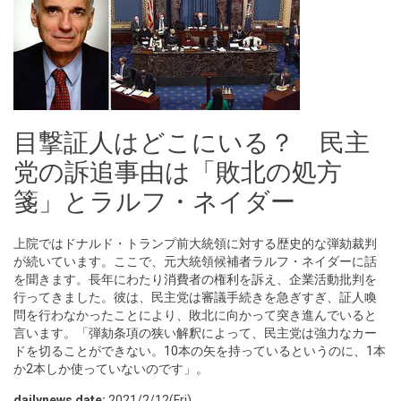
目撃証人はどこにいる？ 民主
党の訴追事由は「敗北の処方
箋」とラルフ・ネイダー
上院ではドナルド・トランプ前大統領に対する歴史的な弾劾裁判
が続いています。ここで、元大統領候補者ラルフ・ネイダーに話
を聞きます。長年にわたり消費者の権利を訴え、企業活動批判を
行ってきました。彼は、民主党は審議手続きを急ぎすぎ、証人喚
問を行わなかったことにより、敗北に向かって突き進んでいると
言います。「弾劾条項の狭い解釈によって、民主党は強力なカー
ドを切ることができない。10本の矢を持っているというのに、1本
か2本しか使っていないのです」。
dailynews date:
2021/2/12(Fri)