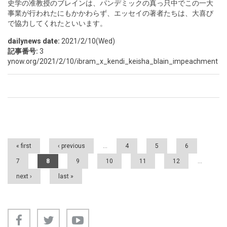
史学の准教授のブレインは、パンデミックの真っ只中でこの一大
事業が行われたにもかかわらず、エッセイの著者たちは、大喜び
で協力してくれたといいます。
dailynews date:
2021/2/10(Wed)
記事番号:
3
ynow.org/2021/2/10/ibram_x_kendi_keisha_blain_impeachment
Pages
« first
‹ previous
…
4
5
6
7
8
9
10
11
12
…
next ›
last »