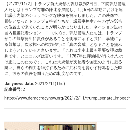
【21/02/11/2】トランプ前大統領の弾劾裁判2日目、下院弾劾管理
人たちはトランプ有罪の陳述を展開し、1月6日の暴動における連
邦議会内部のショッキングな映像を提示しました。この映像で、
暴徒となったトランプ支持者たちが、議員事務室からわずか58歩
の位置まで来ていたことが明らかになりました。ネイション誌の
国内担当記者ジョン・ニコルズは、弾劾管理人たちは、トランプ
がこの襲撃発生に責任があることを明確に示すと共に、暴徒によ
る襲撃は、次政権への権力移行に「真の脅威」となることを提示
しようとしていると言います。「これは米史上最も重要な弾劾裁
判です」とニコルズは言います。「1787年に弾劾権が作られたの
は正にこのためです。これは大統領が支配者や国王のように振る
舞い、自らの権力を維持するために共和制を脅かす行為をした時
に、彼らの責任を問うための制度なのです」
dailynews date:
2021/2/11(Thu)
記事番号:
2
https://www.democracynow.org/2021/2/11/trump_senate_impeachme