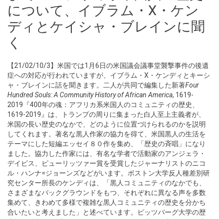
について、イブラム・X・ケン
ディとケイシャ・ブレインに聞
く
【21/02/10/3】米国では1月6日の米国議会議事堂襲撃事件の後遺
症への対応が行われていますが、イブラム・X・ケンディとキーシ
ャ・ブレインに話を聞きます。二人が共同で編集した新著
Four
Hundred Souls: A Community History of African America
, 1619-
2019『400年の魂：アフリカ系米国人のコミュニティの歴史、
1619-2019』は、トランプの周りに集まった白人至上主義者が、
米国の長い歴史のなかで、どのように位置づけられるのかを説明
してくれます。著名な黒人作家の協力を得て、米国黒人の生活を
テーマにした短編エッセイ８０作を集め、「歴史の斉唱」になり
ました。協力した作家には、有名な学者で活動家のアンジェラ・
デイビス、ピューリッツァー賞を受賞したジャーナリストのニコ
ル・ハンナ=ジョーンズなどがいます。ボストン大学反人種差別研
究センター所長のケンディは、「黒人コミュニティのなかでも、
さまざまなバックグラウンドをもつ、それぞれに異なる声を多数
集めて、きわめて多様で複雑な黒人コミュニティの歴史を分かち
合いたいと考えました」と述べています。ピッツバーグ大学の歴