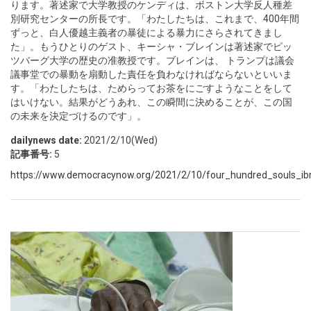
ります。著述家で大学教授のケンディは、ボストン大学反人種差
別研究センターの所長です。「わたしたちは、これまで、400年間
ずっと、白人優越主義者の暴徒による暴力にさらされてきまし
た」。もうひとりのゲスト、キーシャ・ブレインは著述家でピッ
ツバーグ大学の歴史の准教授です。ブレインは、 トランプは議会
議事堂での暴動を扇動した責任を負わなければならないといいま
す。「わたしたちは、ためらってお茶をにごすようなことをして
はいけない。結果がどうあれ、この瞬間に決めることが、この国
の未来を決定づけるのです」。
dailynews date:
2021/2/10(Wed)
記事番号:
5
https://www.democracynow.org/2021/2/10/four_hundred_souls_i