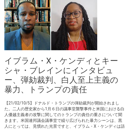
イブラム・X・ケンディとキー
シャ・ブレインにインタビュ
ー、弾劾裁判、白人至上主義の
暴力、トランプの責任
【21/02/10/5】ドナルド・トランプの弾劾裁判が開始されまし
た。二人の歴史家から1月６日の議事堂襲撃事件と米国における白
人優越主義者の攻撃に関してのトランプの責任の重さについて聞
きます。米国連邦議会議事堂で繰り広げられた暴力シーンは、黒
人にとっては、見慣れた光景ですと、イブラム・X・ケンディは語