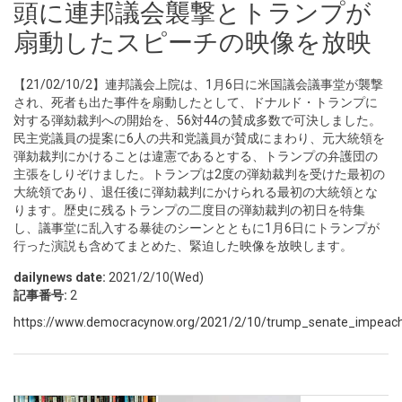
頭に連邦議会襲撃とトランプが
扇動したスピーチの映像を放映
【21/02/10/2】連邦議会上院は、1月6日に米国議会議事堂が襲撃
され、死者も出た事件を扇動したとして、ドナルド・トランプに
対する弾劾裁判への開始を、56対44の賛成多数で可決しました。
民主党議員の提案に6人の共和党議員が賛成にまわり、元大統領を
弾劾裁判にかけることは違憲であるとする、トランプの弁護団の
主張をしりぞけました。トランプは2度の弾劾裁判を受けた最初の
大統領であり、退任後に弾劾裁判にかけられる最初の大統領とな
ります。歴史に残るトランプの二度目の弾劾裁判の初日を特集
し、議事堂に乱入する暴徒のシーンとともに1月6日にトランプが
行った演説も含めてまとめた、緊迫した映像を放映します。
dailynews date:
2021/2/10(Wed)
記事番号:
2
https://www.democracynow.org/2021/2/10/trump_senate_impeachme