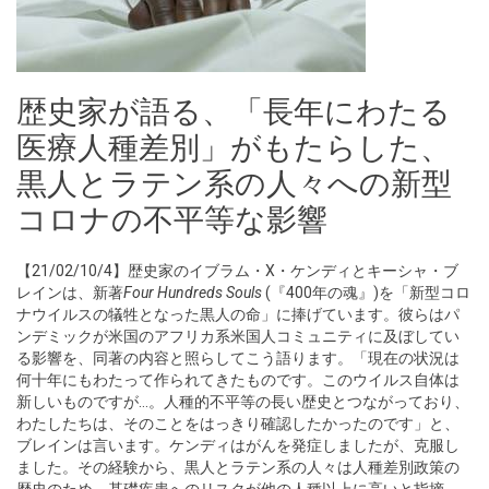
歴史家が語る、「長年にわたる
医療人種差別」がもたらした、
黒人とラテン系の人々への新型
コロナの不平等な影響
【21/02/10/4】歴史家のイブラム・X・ケンディとキーシャ・ブ
レインは、新著
Four Hundreds Souls
(『400年の魂』)を「新型コロ
ナウイルスの犠牲となった黒人の命」に捧げています。彼らはパ
ンデミックが米国のアフリカ系米国人コミュニティに及ぼしてい
る影響を、同著の内容と照らしてこう語ります。「現在の状況は
何十年にもわたって作られてきたものです。このウイルス自体は
新しいものですが…。人種的不平等の長い歴史とつながっており、
わたしたちは、そのことをはっきり確認したかったのです」と、
ブレインは言います。ケンディはがんを発症しましたが、克服し
ました。その経験から、黒人とラテン系の人々は人種差別政策の