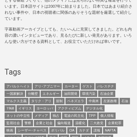
とする番組づくりで、他のメディアには見られない特異な報道を行って
います。日本語サイトは2007年に始まりました。日本ではあまり紹介さ
れない事件や、日本の視聴者に関係のありそうな題材を厳選して紹介し
ています。
字幕動画アーカイブとしても、たいへんに充実してきました。どれも内
容の濃いインタビューであり、見るたびに新しい発見があります。いろ
んな使い方ができる資料として、お役立ていただければ幸いです。
Tags
アパルトヘイト
アリ･アブニマー
カーター
ゲスト
パレスチナ
一国家解決
分離壁
エネルギー
油田開発
環境汚染
石油企業
マルクス主義
タリク・アリ
規制
ベネズエラ
中南米
左派政権
石油
1968
イギリス
ヨーロッパ
アクティビズム
デジタル化
ネットの中立性
メディア
独占
電波の民主化
TPP
個人情報
監視社会
警察
企業と社会
偏向報道
温暖化
二大政党
企業犯罪
映画
シーザー･チャベス
ボリバル
CIA
カナダ
諜報
NAFTA