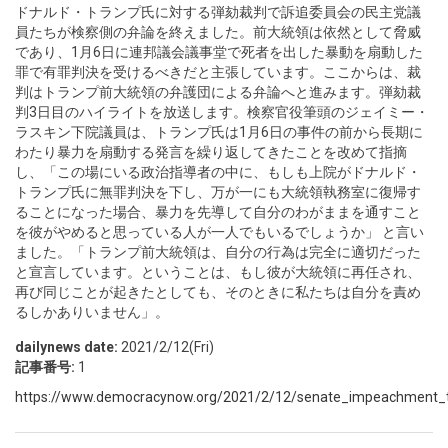
ドナルド・トランプ氏に対する弾劾裁判で訴追委員会の民主党議
員たちが検察側の弁論を終えました。前大統領は依然として脅威
であり、1月6日に連邦議会議事堂で死者を出した暴動を扇動した
罪で有罪判決を受けるべきだと主張しています。ここからは、裁
判はトランプ前大統領の弁護団による弁論へと進みます。弾劾裁
判3日目のハイライトを放送します。検察官役筆頭のジェイミー・
ラスキン下院議員は、トランプ氏は1月6日の事件の前から長期に
わたり暴力を扇動する発言を繰り返してきたことを改めて指摘
し、「この場にいる政治指導者の中に、もしも上院がドナルド・
トランプ氏に無罪判決を下し、万が一にも大統領執務室に復帰す
ることになった場合、暴力を先導して自分のわがままを通すこと
を彼がやめると思っている人が一人でもいるでしょうか」 と言い
ました。「トランプ前大統領は、自分の行為は完全に適切だった
と宣言しています。ということは、もし彼が大統領に再任され、
再び同じことが起きたとしても、そのときに私たちは自分を責め
るしかありいません」。
dailynews date:
2021/2/12(Fri)
記事番号:
1
https://www.democracynow.org/2021/2/12/senate_impeachment_tr