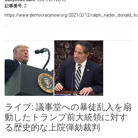
記事番号:
2
https://www.democracynow.org/2021/2/12/ralph_nader_donald_t
ライブ: 議事堂への暴徒乱入を扇
動したトランプ前大統領に対す
る歴史的な上院弾劾裁判