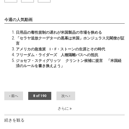
今週の人気動画
日用品の毒性規制の遅れが米国製品の市場を狭める
「セラヤ追放クーデターの黒幕は米国」ホンジュラス元閣僚が証
言
アメリカの急進派 I・F・ストーンの生涯とその時代
フリーダム・ライダーズ 人種隔離バスへの抵抗
ジョセフ・スティグリッツ クリントン候補に提言 「米国経
済のルールを書き換えよう」
‹ 前へ
8 of 190
次へ ›
さらに
続きを観る