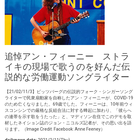
追悼アン・フィーニー ストラ
イキの現場で歌うのを好んだ伝
説的な労働運動ソングライター
【21/02/11/3】ピッツバーグの伝説的フォーク・シンガーソング
ライターで民衆扇動家を自称したアン・フィーニーが、COVID-19
のため亡くなりました。69歳でした。フィーニーは、10年前ウィ
スコンシンでの厳格な反組合法に対する蜂起に加わり、「彼らへ
の連帯を示す歌をうたった」と、マディソン在住でこのデモを取
材したネイション誌のジョン・ニコルズ記者が、その思い出を語
ります。（Image Credit: Facebook: Anne Feeney）