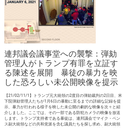
連邦議会議事堂への襲撃：弾劾
管理人がトランプ有罪を立証す
る陳述を展開 暴徒の暴力を映
した恐ろしい未公開映像を提示
【21/02/11/1】トランプ元大統領の2度目の弾劾裁判の2日目、米
下院弾劾管理人たちが1月6日の暴動に至るまでの詳細な記録を提
示、暴力が行われる様子を映した未公開の劇的な映像を次々と紹
介しました。ここでは、その一部である防犯カメラの映像を放送
します。トランプ支持者である暴徒は、連邦議会でマイク・ペン
ス副大統領などの共和党派を含む議員たちを探し求め、副大統領