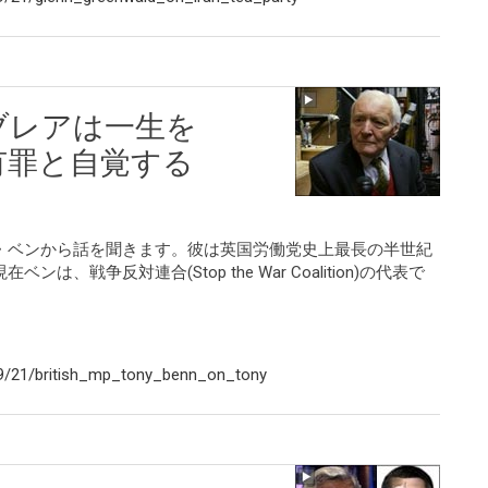
ブレアは一生を
有罪と自覚する
・ベンから話を聞きます。彼は英国労働党史上最長の半世紀
、戦争反対連合(Stop the War Coalition)の代表で
9/21/british_mp_tony_benn_on_tony