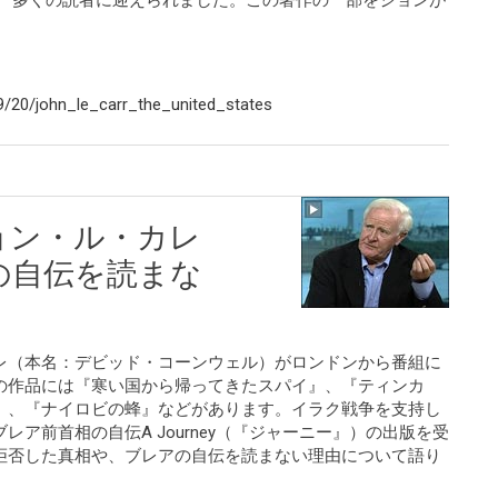
、 多くの読者に迎えられました。この著作の一部をジョンが
/20/john_le_carr_the_united_states
ョン・ル・カレ
の自伝を読まな
レ（本名：デビッド・コーンウェル）がロンドンから番組に
の作品には『寒い国から帰ってきたスパイ』、『ティンカ
』、『ナイロビの蜂』などがあります。イラク戦争を支持し
ア前首相の自伝A Journey（『ジャーニー』）の出版を受
拒否した真相や、ブレアの自伝を読まない理由について語り