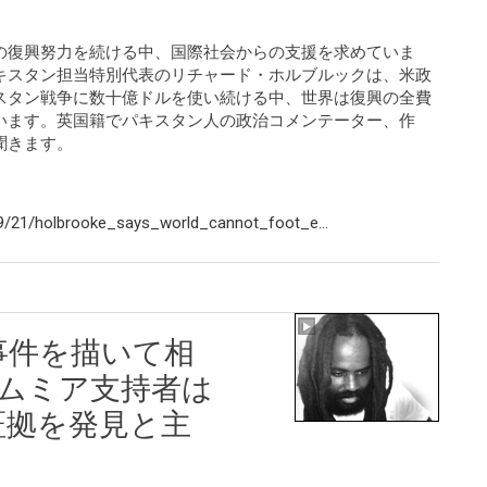
の復興努力を続ける中、国際社会からの支援を求めていま
キスタン担当特別代表のリチャード・ホルブルックは、米政
スタン戦争に数十億ドルを使い続ける中、世界は復興の全費
います。英国籍でパキスタン人の政治コメンテーター、作
聞きます。
9/21/holbrooke_says_world_cannot_foot_e...
事件を描いて相
 ムミア支持者は
証拠を発見と主