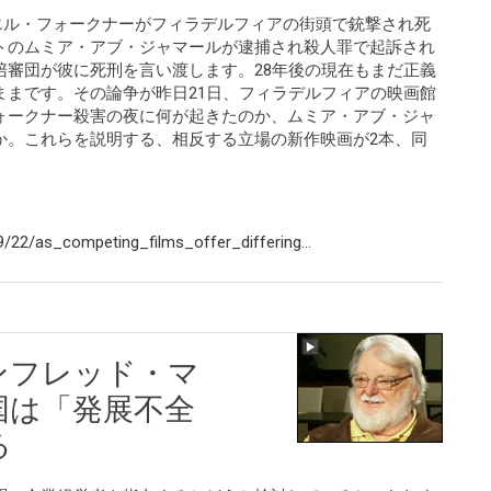
ダニエル・フォークナーがフィラデルフィアの街頭で銃撃され死
トのムミア・アブ・ジャマールが逮捕され殺人罪で起訴され
陪審団が彼に死刑を言い渡します。28年後の現在もまだ正義
ままです。その論争が昨日21日、フィラデルフィアの映画館
ォークナー殺害の夜に何が起きたのか、ムミア・アブ・ジャ
か。これらを説明する、相反する立場の新作映画が2本、同
22/as_competing_films_offer_differing...
ンフレッド・マ
国は「発展不全
る