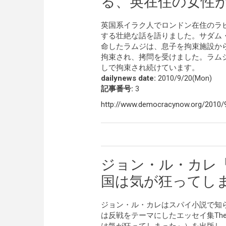
る、英在住の女性
英国系イラク人でロンドン在住のラ
する壮絶な話を語りました。サダム・
命したラムジは、息子を拘束施設か
拘束され、拷問を受けました。ラム
しで拘束され続けています。
dailynews date:
2010/9/20(Mon)
記事番号:
3
http://www.democracynow.org/2010/9/
ジョン・ル・カレ
国は気が狂ってし
ジョン・ル・カレはスパイ小説で知ら
は反戦をテーマにしたエッセイ集The Unite