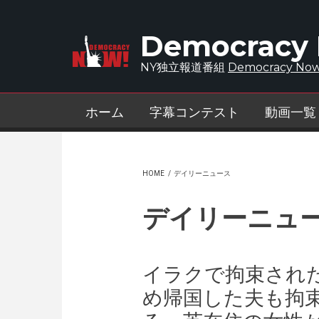
Skip to main content
Democracy
NY独立報道番組
Democracy Now
ホーム
字幕コンテスト
動画一覧
HOME
/
デイリーニュース
デイリーニュ
イラクで拘束され
め帰国した夫も拘