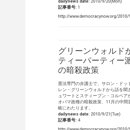
dailynews date:
2010/9/20(Mon)
記事番号:
1
http://www.democracynow.org/2010/9
グリーンウォルド
ティーパーティー
の暗殺政策
憲法専門の弁護士で、サロン・ドットコ
レン・グリーンウォルドから話を聞
ュワートとスティーブン・コルベア
オバマ政権の暗殺政策、11月の中
岐にわたります。
dailynews date:
2010/9/21(Tue)
記事番号:
4
http://www.democracynow.org/2010/