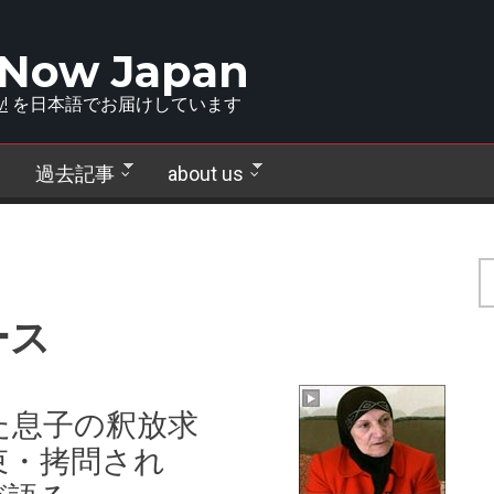
 Now Japan
!
を日本語でお届けしています
過去記事
about us
ース
た息子の釈放求
束・拷問され