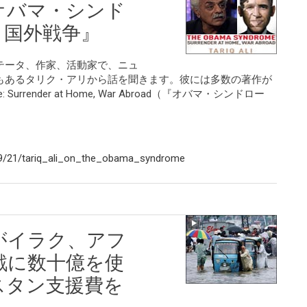
オバマ・シンド
、国外戦争』
テータ、作家、活動家で、ニュ
もあるタリク・アリから話を聞きます。彼には多数の著作が
 Surrender at Home, War Abroad（『オバマ・シンドロー
9/21/tariq_ali_on_the_obama_syndrome
がイラク、アフ
戦に数十億を使
スタン支援費を