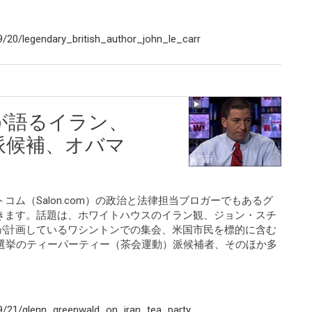
/20/legendary_british_author_john_le_carr
が語るイラン、
派候補、オバマ
ム（Salon.com）の政治と法律担当ブロガーでもあるグ
きます。話題は、ホワイトハウスのイラン観、ジョン・スチ
が計画しているワシントンでの集会、米国市民を標的に含む
間選挙のティーパーティー（茶会運動）派候補者、そのほか多
9/21/glenn_greenwald_on_iran_tea_party