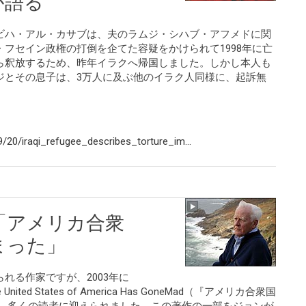
が語る
ビハ・アル・カサブは、夫のラムジ・シハブ・アフメドに関
フセイン政権の打倒を企てた容疑をかけられて1998年に亡
ら釈放するため、昨年イラクへ帰国しました。しかし本人も
ジとその息子は、3万人に及ぶ他のイラク人同様に、起訴無
20/iraqi_refugee_describes_torture_im...
「アメリカ合衆
まった」
れる作家ですが、2003年に
d States of America Has GoneMad（『アメリカ合衆国