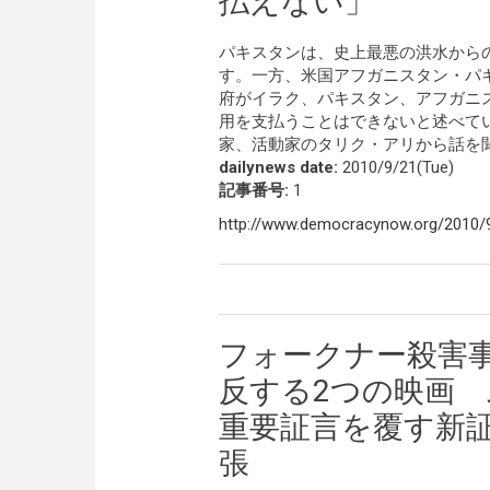
払えない」
パキスタンは、史上最悪の洪水から
す。一方、米国アフガニスタン・パ
府がイラク、パキスタン、アフガニ
用を支払うことはできないと述べて
家、活動家のタリク・アリから話を
dailynews date:
2010/9/21(Tue)
記事番号:
1
http://www.democracynow.org/2010/
フォークナー殺害
反する2つの映画
重要証言を覆す新
張