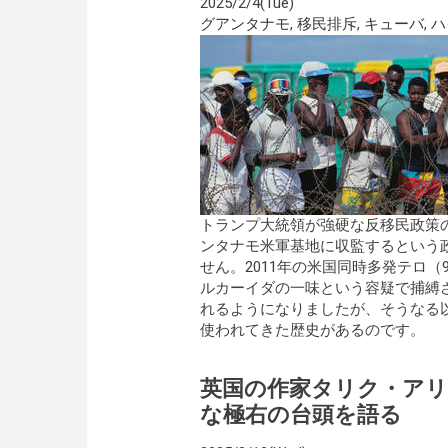
2025/2/4(Tue)
グアンタナモ
,
移民排斥
,
キューバ
,
ハ
トランプ大統領が強硬な反移民政策
ンタナモ米軍基地に収監するという
せん。2011年の米国同時多発テロ（
ルカーイダの一味という容疑で捕縛
れるようになりましたが、そうなる
使われてきた歴史があるのです。
英国の作家タリク・アリ
な極右の台頭を語る