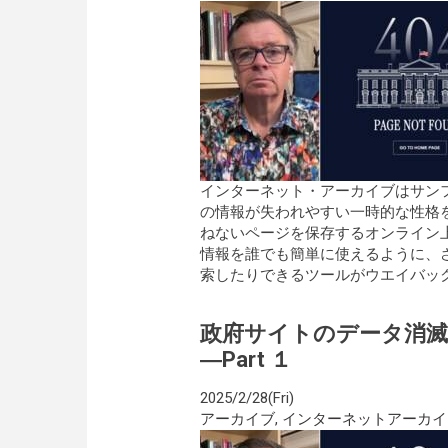
インターネット・アーカイブはサン
の情報が失われやすい一時的な性格
ねないページを保存するオンライン
情報を誰でも簡単に使えるように、
索したりできるツールがウエイバックマシン
政府サイトのデータ消
―Part １
2025/2/28(Fri)
アーカイブ
,
インターネットアーカイ