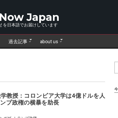
 Now Japan
!
を日本語でお届けしています
過去記事
about us
今
学教授：コロンビア大学は4億ドルを人
ンプ政権の横暴を助長