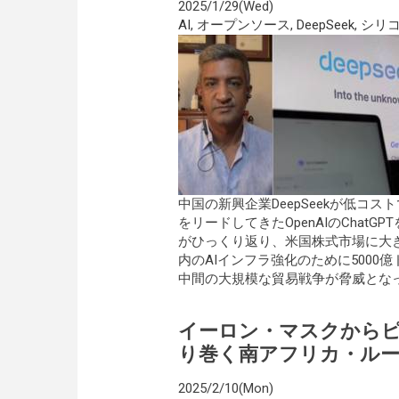
2025/1/29(Wed)
AI
,
オープンソース
,
DeepSeek
,
シリ
中国の新興企業DeepSeekが低コ
をリードしてきたOpenAIのCha
がひっくり返り、米国株式市場に大
内のAIインフラ強化のために500
中間の大規模な貿易戦争が脅威とな
イーロン・マスクから
り巻く南アフリカ・ル
2025/2/10(Mon)