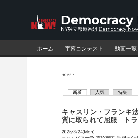
Skip to main content
Democracy
NY独立報道番組
Democracy Now
ホーム
字幕コンテスト
動画一覧
HOME
/
新着
(active tab)
人気
特集
Primary tabs
キャスリン・フランキ法
質に取られて屈服 トラ
2025/3/24(Mon)