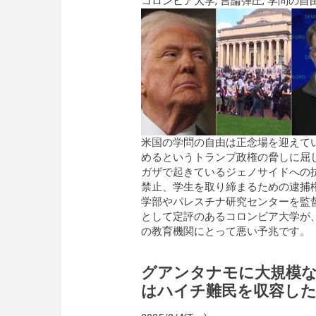
コロンビア大学
,
言論弾圧
,
学問の自
米国の学問の自由は正念場を迎えて
めるというトランプ政権の脅しに屈
ガザで起きているジェノサイドへの
禁止、学生を取り締まるための逮捕
学部やパレスチナ研究センターを監
として定評のあるコロンビア大学が
の教育機関にとって悪い予兆です。
グアンタナモに大規模
はハイチ難民を収容した