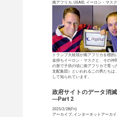
南アフリカ
,
USAID
,
イーロン・マス
トランプ大統領が南アフリカを標的
金持ちイーロン・マスクと、その仲
の形で子供の頃に南アフリカで育っ
支配集団）といわれるこの男たちは
して知られています。
政府サイトのデータ消
―Part 2
2025/2/28(Fri)
アーカイブ
,
インターネットアーカイ