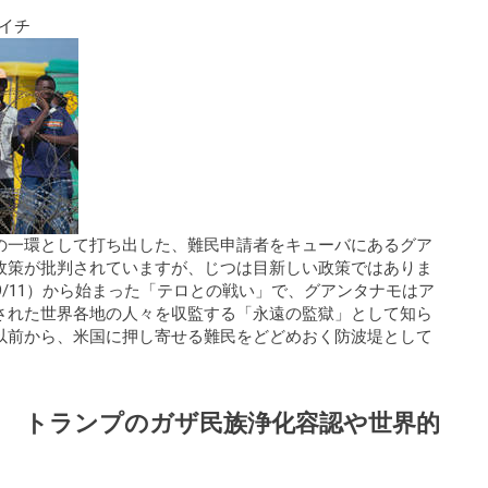
イチ
の一環として打ち出した、難民申請者をキューバにあるグア
政策が批判されていますが、じつは目新しい政策ではありま
9/11）から始まった「テロとの戦い」で、グアンタナモはア
された世界各地の人々を収監する「永遠の監獄」として知ら
以前から、米国に押し寄せる難民をどどめおく防波堤として
 トランプのガザ民族浄化容認や世界的