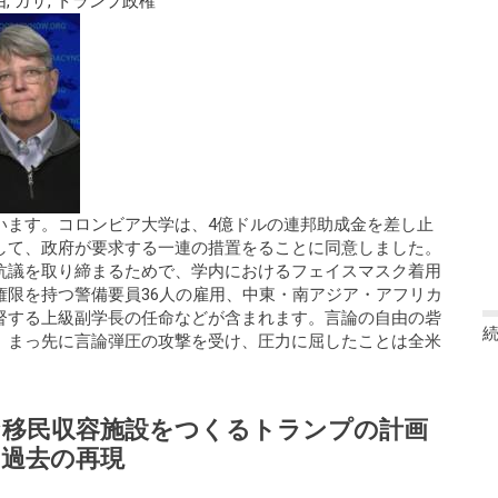
由
,
ガザ
,
トランプ政権
います。コロンビア大学は、4億ドルの連邦助成金を差し止
して、政府が要求する一連の措置をることに同意しました。
抗議を取り締まるためで、学内におけるフェイスマスク着用
権限を持つ警備要員36人の雇用、中東・南アジア・アフリカ
督する上級副学長の任命などが含まれます。言論の自由の砦
、まっ先に言論弾圧の攻撃を受け、圧力に屈したことは全米
な移民収容施設をつくるトランプの計画
過去の再現