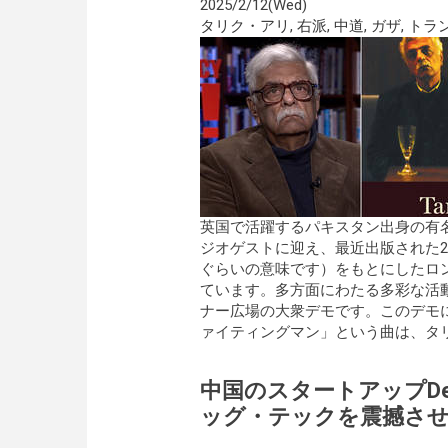
2025/2/12(Wed)
タリク・アリ
,
右派
,
中道
,
ガザ
,
トラ
英国で活躍するパキスタン出身の有
ジオゲストに迎え、最近出版された2冊目のメ
ぐらいの意味です）をもとにしたロ
ています。多方面にわたる多彩な活動
ナー広場の大衆デモです。このデモ
ァイティングマン」という曲は、タ
中国のスタートアップDe
ッグ・テックを震撼さ