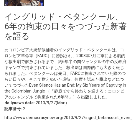
イングリッド・ベタンクール、
6年の拘束の日々をつづった新著
を語る
元コロンビア大統領候補者のイングリッド・ベタンクールは、コ
ロンビア革命軍（FARC）に誘拐され、2008年7月に軍による劇的
な救出劇で解放されるまで、約6年半の間ジャングルの中の反政府
キャンプで拘束されていました。救出劇は国際的にも大きく報じ
られました。ベタンクールは先日、FARCに拘束されていた際のつ
らい日々や、そこで耐えぬいた虐待、何度も試みた脱出などにつ
いてつづったEven Silence Has an End: My Six Years of Captivity in
the Colombian Jungle （「静寂ですら終わりを迎える：コロンビ
アのジャングルで拘束された6年間」）を出版しました。
dailynews date:
2010/9/27(Mon)
記事番号:
2
http://www.democracynow.org/2010/9/27/ingrid_betancourt_even