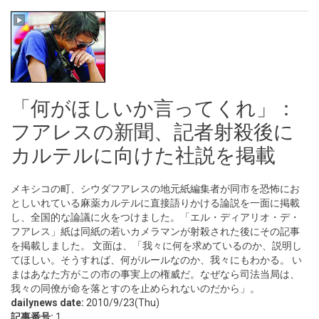
「何がほしいか言ってくれ」：
フアレスの新聞、記者射殺後に
カルテルに向けた社説を掲載
メキシコの町、シウダフアレスの地元紙編集者が同市を恐怖にお
としいれている麻薬カルテルに直接語りかける論説を一面に掲載
し、全国的な論議に火をつけました。「エル・ディアリオ・デ・
フアレス」紙は同紙の若いカメラマンが射殺された後にその記事
を掲載しました。 文面は、「我々に何を求めているのか、説明し
てほしい。そうすれば、何がルールなのか、我々にもわかる。 い
まはあなた方がこの市の事実上の権威だ。なぜなら司法当局は、
我々の同僚が命を落とすのを止められないのだから」。
dailynews date:
2010/9/23(Thu)
記事番号:
1