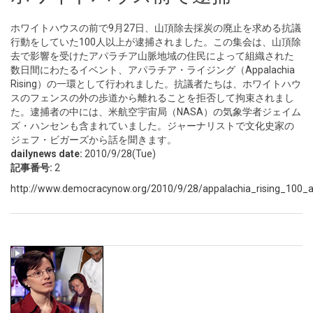
ホワイトハウスの前で9月27日、山頂除去採炭の廃止を求める抗議
行動をしていた100人以上が逮捕されました。この集会は、山頂除
去で影響を受けたアパラチア山脈地域の住民によって組織された
数日間にわたるイベント、アパラチア・ライジング（Appalachia
Rising）の一環として行われました。抗議者たちは、ホワイトハウ
スのフェンスの外の歩道から離れることを拒否して拘束されまし
た。逮捕者の中には、米航空宇宙局（NASA）の気象学者ジェイム
ズ・ハンセンも含まれていました。ジャーナリストで文化史家の
ジェフ・ビガーズから話を聞きます。
dailynews date:
2010/9/28(Tue)
記事番号:
2
http://www.democracynow.org/2010/9/28/appalachia_rising_100_ar