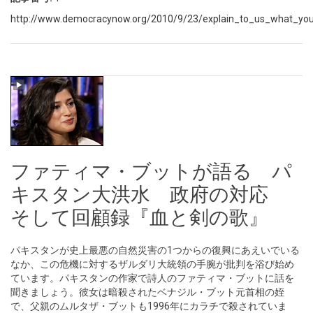
http://www.democracynow.org/2010/9/23/explain_to_us_what_yo
ファティマ・ブットが語る パ
キスタン大洪水 政府の対応
そして回顧録『血と剣の歌』
パキスタンが史上最悪の自然災害の1つからの復興にあえいでいる
なか、この危機に対するザルダリ大統領の手腕が批判を浴び始め
ています。パキスタンの作家で詩人のファティマ・ブットに話を
聞きましょう。彼女は暗殺されたベナジル・ブット元首相の姪
で、父親のムルタザ・ブットも1996年にカラチで殺されていま