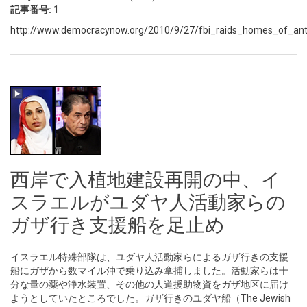
記事番号:
1
http://www.democracynow.org/2010/9/27/fbi_raids_homes_of_ant
西岸で入植地建設再開の中、イ
スラエルがユダヤ人活動家らの
ガザ行き支援船を足止め
イスラエル特殊部隊は、ユダヤ人活動家らによるガザ行きの支援
船にガザから数マイル沖で乗り込み拿捕しました。活動家らは十
分な量の薬や浄水装置、その他の人道援助物資をガザ地区に届け
ようとしていたところでした。ガザ行きのユダヤ船（The Jewish