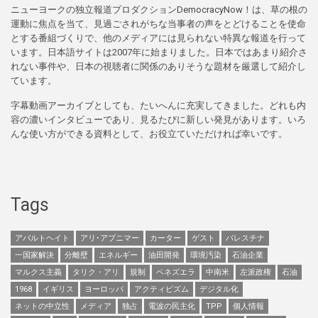
ニューヨークの独立報道プロダクションDemocracyNow！は、草の根の
運動に焦点を当て、見過ごされがちな当事者の声をとどけることを使命
とする番組づくりで、他のメディアには見られない特異な報道を行って
います。日本語サイトは2007年に始まりました。日本ではあまり紹介さ
れない事件や、日本の視聴者に関係のありそうな題材を厳選して紹介し
ています。
字幕動画アーカイブとしても、たいへんに充実してきました。どれも内
容の濃いインタビューであり、見るたびに新しい発見があります。いろ
んな使い方ができる資料として、お役立ていただければ幸いです。
Tags
アパルトヘイト
アリ･アブニマー
カーター
ゲスト
パレスチナ
一国家解決
分離壁
エネルギー
油田開発
環境汚染
石油企業
マルクス主義
タリク・アリ
規制
ベネズエラ
中南米
左派政権
石油
1968
イギリス
ヨーロッパ
アクティビズム
デジタル化
ネットの中立性
メディア
独占
電波の民主化
TPP
個人情報