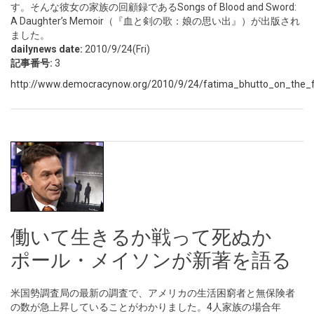
す。そんな彼女の家族の回顧録であるSongs of Blood and Sword:
A Daughter’s Memoir（『血と剣の歌：娘の思い出』）が出版され
ました。
dailynews date:
2010/9/24(Fri)
記事番号:
3
http://www.democracynow.org/2010/9/24/fatima_bhutto_on_the_f
働いて生きるか戦って死ぬか
ポール・メイソンが新著を語る
米国勢調査局の最新の調査で、アメリカの生活困窮者と無保険者
の数が急上昇していることがわかりました。4人家族の場合年