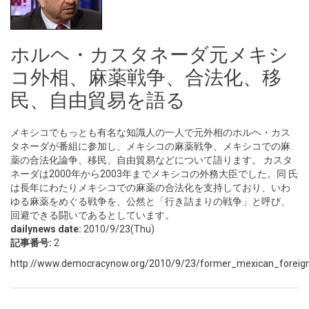
ホルヘ・カスタネーダ元メキシ
コ外相、麻薬戦争、合法化、移
民、自由貿易を語る
メキシコでもっとも有名な知識人の一人で元外相のホルヘ・カス
タネーダが番組に参加し、メキシコの麻薬戦争、メキシコでの麻
薬の合法化論争、移民、自由貿易などについて語ります。 カスタ
ネーダは2000年から2003年までメキシコの外務大臣でした。同 氏
は長年にわたりメキシコでの麻薬の合法化を支持しており、いわ
ゆる麻薬をめぐる戦争を、公然と「行き詰まりの戦争」と呼び、
回避できる闘いであるとしています。
dailynews date:
2010/9/23(Thu)
記事番号:
2
http://www.democracynow.org/2010/9/23/former_mexican_foreign_