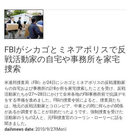
FBIがシカゴとミネアポリスで反
戦活動家の自宅や事務所を家宅
捜索
米連邦捜査局（FBI）が24日にシカゴとミネアポリスの反戦運動家
らの自宅および事務所の計8か所を家宅捜索したことを受け、反戦
活動家たちが27〜28日にかけて全米各地のFBI事務所前で抗議デモ
をする準備を進めました。FBIの捜査令状によると、捜査員たち
は、地元の反戦活動家とコロンビア、中東との間に何らかの関係
があるか調査することが目的だったようです。強制捜査を受けた
活動家のうちの2人と、元FBI捜査官のコーリン・ローリーに話を
聞きました。
dailynews date:
2010/9/27(Mon)