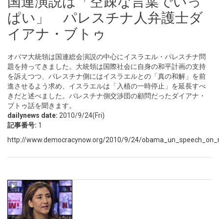
国連演説は「空疎な言葉でいっ
ぱい」 パレスチナ人弁護士ダ
イアナ・ブトゥ
オバマ大統領は国連総会演説の中心にイスラエル・パレスチナ問
題を持ってきました。大統領は国際社会に自身の和平計画の支持
を訴えつつ、パレスチナ側にはイスラエルとの「真の和解」を前
進させるよう求め、イスラエルは「入植の一時停止」を延長すべ
きだと述べました。パレスチナ側交渉団の顧問だったダイアナ・
ブトゥ話を聞きます。
dailynews date:
2010/9/24(Fri)
記事番号:
1
http://www.democracynow.org/2010/9/24/obama_un_speech_on_m