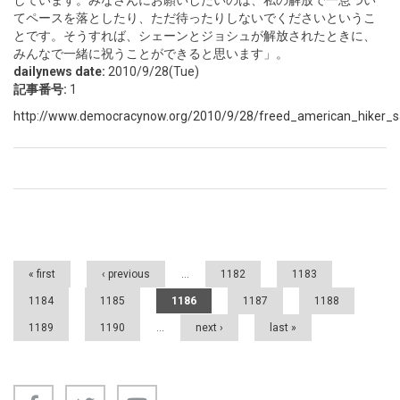
しています。みなさんにお願いしたいのは、私の解放で一息つい
てペースを落としたり、ただ待ったりしないでくださいというこ
とです。そうすれば、シェーンとジョシュが解放されたときに、
みんなで一緒に祝うことができると思います」。
dailynews date:
2010/9/28(Tue)
記事番号:
1
http://www.democracynow.org/2010/9/28/freed_american_hiker_sa
Pages
« first
‹ previous
…
1182
1183
1184
1185
1186
1187
1188
1189
1190
…
next ›
last »