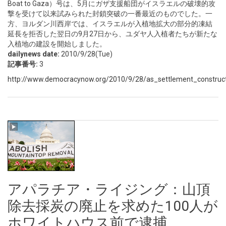
Boat to Gaza）号は、5月にガザ支援船団がイスラエルの破壊的攻
撃を受けて以来試みられた封鎖突破の一番最近のものでした。一
方、ヨルダン川西岸では、イスラエルが入植地拡大の部分的凍結
延長を拒否した翌日の9月27日から、ユダヤ人入植者たちが新たな
入植地の建設を開始しました。
dailynews date:
2010/9/28(Tue)
記事番号:
3
http://www.democracynow.org/2010/9/28/as_settlement_constructi
アパラチア・ライジング：山頂
除去採炭の廃止を求めた100人が
ホワイトハウス前で逮捕