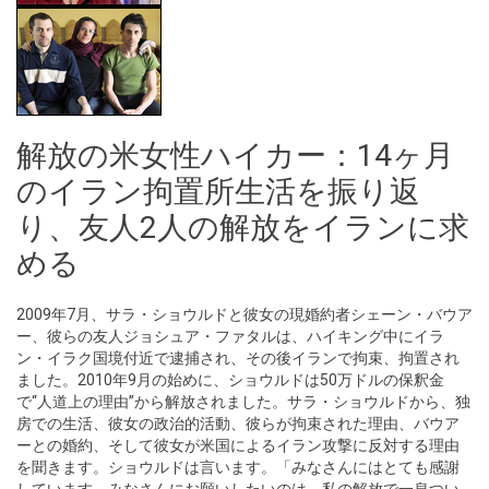
解放の米女性ハイカー：14ヶ月
のイラン拘置所生活を振り返
り、友人2人の解放をイランに求
める
2009年7月、サラ・ショウルドと彼女の現婚約者シェーン・バウア
ー、彼らの友人ジョシュア・ファタルは、ハイキング中にイラ
ン・イラク国境付近で逮捕され、その後イランで拘束、拘置され
ました。2010年9月の始めに、ショウルドは50万ドルの保釈金
で“人道上の理由”から解放されました。サラ・ショウルドから、独
房での生活、彼女の政治的活動、彼らが拘束された理由、バウア
ーとの婚約、そして彼女が米国によるイラン攻撃に反対する理由
を聞きます。ショウルドは言います。「みなさんにはとても感謝