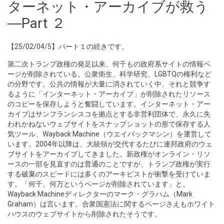
ターネット・アーカイブが救う
―Part ２
【25/02/04/5】パート１の続きです。
第二次トランプ政権の発足以来、何千もの政府系サイトの情報ペ
ージが削除されている。公衆衛生、科学研究、LGBTQの権利など
の分野です。公共の情報が大量に消されていく中、それと競争す
るように「インターネット・アーカイブ」が削除されたリソース
のコピーを保存しようと奮闘しています。インターネット・アー
カイブはサンフランシスコを拠点とする非営利団体で、永久に失
われかねないウェブサイトをスナップショットの形で保存する人
気ツール、Wayback Machine（ウエイバックマシン）を運営して
います。2004年以降は、大統領が交代するたびに連邦政府のウェ
ブサイトをアーカイブしてきました。新政権がオンライン・リソ
ースの一部を見直すのは普通のことですが、トランプ政権が実行
する破棄のスピードには多くのアーキビストが衝撃を受けていま
す。「何千、何万というページが削除されています」と、
Wayback Machineディレクターのマーク・グラハム（Mark
Graham）は言います。合衆国憲法に関するページさえもホワイト
ハウスのウェブサイトから削除されたそうです。