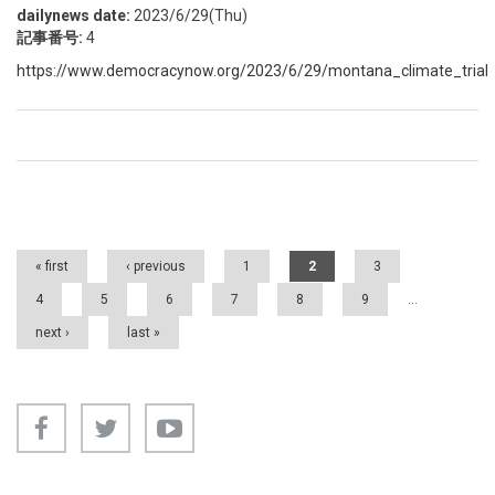
dailynews date:
2023/6/29(Thu)
記事番号:
4
https://www.democracynow.org/2023/6/29/montana_climate_trial
Pages
« first
‹ previous
1
2
3
4
5
6
7
8
9
…
next ›
last »