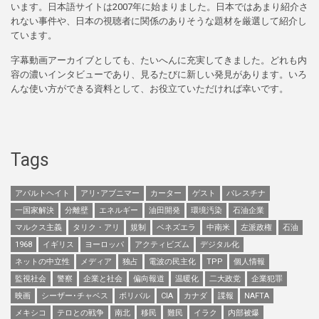
います。日本語サイトは2007年に始まりました。日本ではあまり紹介さ
れない事件や、日本の視聴者に関係のありそうな題材を厳選して紹介し
ています。
字幕動画アーカイブとしても、たいへんに充実してきました。どれも内
容の濃いインタビューであり、見るたびに新しい発見があります。いろ
んな使い方ができる資料として、お役立ていただければ幸いです。
Tags
アパルトヘイト
アリ･アブニマー
カーター
ゲスト
パレスチナ
一国家解決
分離壁
エネルギー
油田開発
環境汚染
石油企業
マルクス主義
タリク・アリ
規制
ベネズエラ
中南米
左派政権
石油
1968
イギリス
ヨーロッパ
アクティビズム
デジタル化
ネットの中立性
メディア
独占
電波の民主化
TPP
個人情報
監視社会
警察
企業と社会
偏向報道
温暖化
二大政党
企業犯罪
映画
シーザー･チャベス
ボリバル
CIA
カナダ
諜報
NAFTA
メキシコ
テロとの戦争
南北
移民
難民
イラク
内部被爆