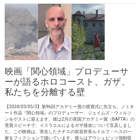
映画「関心領域」プロデューサ
ーが語るホロコースト、ガザ、
私たちを分離する壁
【2024/03/05/3】第96回アカデミー賞の授賞式に先立ち、ノミネ
ート作品『関心領域』のプロデューサー、ジェイムズ・ウィルソ
ンをゲストに迎えます。彼は2月の英国アカデミー賞（BAFTA）の
受賞スピーチで、イスラエルによるガザ侵攻について言及しまし
た。この映画は、実在したナチスの収容所長ルドルフ・ヘスの一
家をフィクションで描いています。彼らはアウシュビッツ強制収