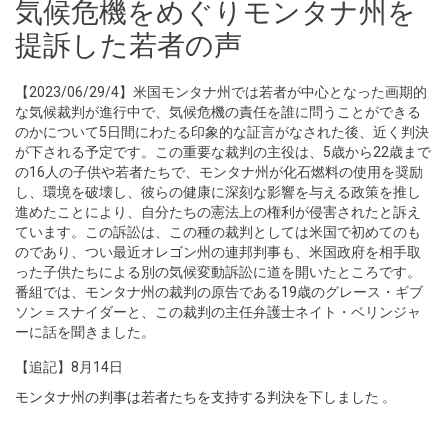
気候危機をめぐりモンタナ州を
提訴した若者の声
【2023/06/29/4】米国モンタナ州では若者が中心となった画期的
な気候裁判が進行中で、気候危機の責任を誰に問うことができる
のかについて5日間にわたる印象的な証言がなされた後、近く判決
が下される予定です。この重要な裁判の主役は、5歳から22歳まで
の16人の子供や若者たちで、モンタナ州が化石燃料の使用を奨励
し、環境を破壊し、彼らの健康に深刻な影響を与える政策を推し
進めたことにより、自分たちの憲法上の権利が侵害されたと訴え
ています。この訴訟は、この種の裁判としては米国で初めてのも
のであり、つい最近オレゴン州の連邦判事も、米国政府を相手取
った子供たちによる別の気候変動訴訟に道を開いたところです。
番組では、モンタナ州の裁判の原告である19歳のグレース・ギブ
ソン＝スナイダーと、この裁判の主任弁護士ネイト・ベリンジャ
ーに話を聞きました。
【追記】8月14日
モンタナ州の判事は若者たちを支持する判決を下しました
。