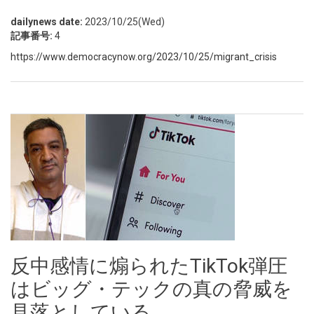
dailynews date:
2023/10/25(Wed)
記事番号:
4
https://www.democracynow.org/2023/10/25/migrant_crisis
反中感情に煽られたTikTok弾圧
はビッグ・テックの真の脅威を
見落としている