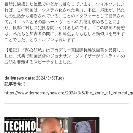
容所に隣接した屋敷でのどかに暮らしています。ウィルソンによ
れば、この映画は「システム化された暴力、不正、抑圧が、私た
ちの生活から遮断されている」ことのメタファーとして提供され
ており、ヘスとその妻ヘートヴィヒへの共感を求めることによ
り、観客に対し共犯性を問いかけるものです。「この映画の発想
は、私たちと加害者の間に、相違点よりもむしろ類似点を見出す
ことでした」とウィルソンは言います。
【追記】『関心領域』はアカデミー賞国際長編映画賞を受賞しま
した。式典で映画監督のジョナサン・グレイザーがイスラエルの
占領を非難するスピーチをしました。
dailynews date:
2024/3/5(Tue)
記事番号:
3
https://www.democracynow.org/2024/3/5/the_zone_of_interest_g