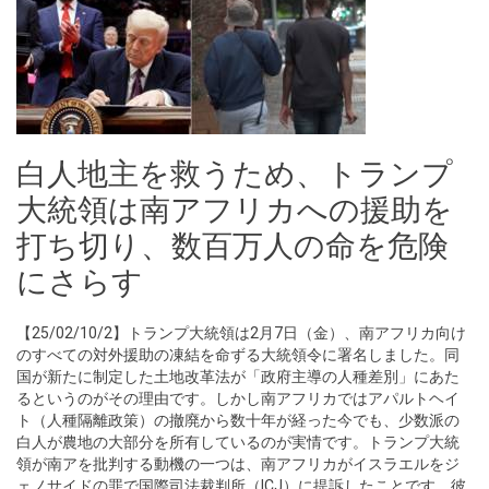
白人地主を救うため、トランプ
大統領は南アフリカへの援助を
打ち切り、数百万人の命を危険
にさらす
【25/02/10/2】トランプ大統領は2月7日（金）、南アフリカ向け
のすべての対外援助の凍結を命ずる大統領令に署名しました。同
国が新たに制定した土地改革法が「政府主導の人種差別」にあた
るというのがその理由です。しかし南アフリカではアパルトヘイ
ト（人種隔離政策）の撤廃から数十年が経った今でも、少数派の
白人が農地の大部分を所有しているのが実情です。トランプ大統
領が南アを批判する動機の一つは、南アフリカがイスラエルをジ
ェノサイドの罪で国際司法裁判所（ICJ）に提訴したことです。彼