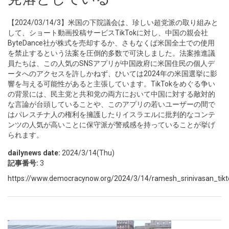
【2024/03/14/3】米国の下院議会は、珍しい超党派の取り組みと
して、ショート動画投稿サービスTikTokに対し、中国の親会社
ByteDance社が株式を売却するか、さもなくば米国全土での使用
を禁止するという法案を圧倒的多数で可決しました。法案推進議
員たちは、この人気のSNSアプリが中国政府に米国住民の個人デ
ータへのアクセスを許しかねず、ひいては2024年の米国選挙に影
響を与える可能性があると主張しています。TikTokをめぐる争い
の背景には、民主党と共和党の両方において中国に対する敵対的
な言論が台頭していることや、このアプリの若いユーザーの間で
はパレスチナ人の権利を擁護したりイスラエルに批判的なコンテ
ンツの人気が高いことに保守派が警戒感を持っていることが挙げ
られます。
dailynews date:
2024/3/14(Thu)
記事番号:
3
https://www.democracynow.org/2024/3/14/ramesh_srinivasan_tikt