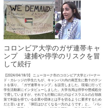
コロンビア大学のガザ連帯キャ
ンプ 逮捕や停学のリスクを冒
して続行
【2024/04/18/3】 ニューヨーク市のコロンビア大学とバーナー
ド・カレッジの学生たちが、キャンパス内の南芝生に数十のテン
トを張り、「ガザ連帯キャンプ」を設営しました。現場に行って
学生活動家にインタビューしました。大学当局は停学や懲戒処分
で脅していますが、それでも行動に出たのはイスラエルの占領政
策で利益を得ている企業や団体とは手を切るように要求するため
だと言います。「弾圧はひどくなる一方のようです」と、「パレ