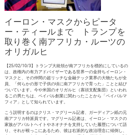
イーロン・マスクからピータ
ー・ティールまで トランプを
取り巻く南アフリカ・ルーツの
オリガルヒ
【25/02/10/3】トランプ大統領が南アフリカを標的にしているの
は、政権内の有力アドバイザーである世界一の金持ちイーロン・
マスクと、その仲間の超リッチな金融テック業界の大物たちが全
員、「何らかの形で子供の頃に南アフリカで育った」ことと結び
ついています。今や米国のオリガルヒ（寡頭支配集団）といわれ
るこの男たちは、ペイパル創業に関わったことから「ペイパルマ
フィア」として知られています。
こう説明するのはクリス・マグリール記者、ガーディアン紙の元
南アフリカ特派員です。マグリール記者は、イーロン・マスクの
家族がアパルトヘイトやネオナチを支持していた履歴について語
り、それが根っこにあるため、彼は右派的な政治理念に傾倒し、