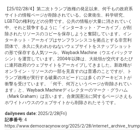
【25/02/28/4】第二次トランプ政権の発足以来、何千もの政府系
サイトの情報ページが削除されている。公衆衛生、科学研究、
LGBTQの権利などの分野です。公共の情報が大量に消されていく
中、それと競争するように「インターネット・アーカイブ」が削
除されたリソースのコピーを保存しようと奮闘しています。イン
ターネット・アーカイブはサンフランシスコを拠点とする非営利
団体で、永久に失われかねないウェブサイトをスナップショット
の形で保存する人気ツール、Wayback Machine（ウエイバックマ
シン）を運営しています。2004年以降は、大統領が交代するたび
に連邦政府のウェブサイトをアーカイブしてきました。新政権が
オンライン・リソースの一部を見直すのは普通のことですが、ト
ランプ政権が実行する破棄のスピードには多くのアーキビストが
衝撃を受けています。「何千、何万というページが削除されてい
ます」と、Wayback Machineディレクターのマーク・グラハム
（Mark Graham）は言います。合衆国憲法に関するページさえも
ホワイトハウスのウェブサイトから削除されたそうです。
dailynews date:
2025/2/28(Fri)
記事番号:
4
https://www.democracynow.org/2025/2/28/internet_archive_tru