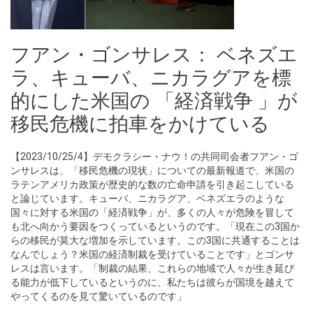
フアン・ゴンサレス： ベネズエ
ラ、キューバ、ニカラグアを標
的にした米国の 「経済戦争 」が
移民危機に拍車をかけている
【2023/10/25/4】デモクラシー・ナウ！の共同司会者フアン・ゴ
ンサレスは、「移民危機の現状」についての最新報道で、米国の
ラテンアメリカ政策が歴史的な数の亡命申請を引き起こしている
と論じています。キューバ、ニカラグア、ベネズエラのような
国々に対する米国の「経済戦争」が、多くの人々が危険を冒して
も北へ向かう要因をつくっているというのです。「現在この3国か
らの移民が莫大な増加を示しています。この3国に共通することは
なんでしょう？米国の経済制裁を受けていることです」とゴンサ
レスは言います。「制裁の結果、これらの地域で人々が生き延び
る能力が低下しているというのに、私たちは彼らが国境を越えて
やってくるのを見て驚いているのです」