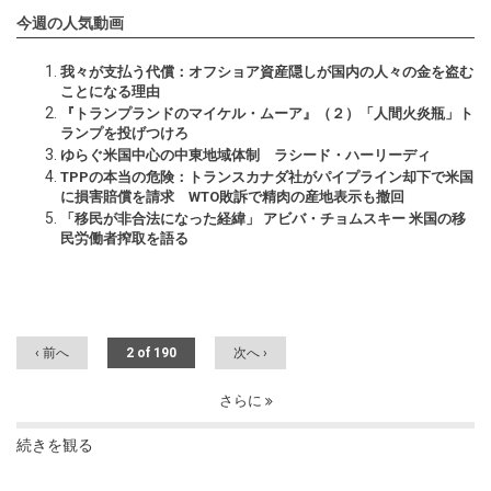
今週の人気動画
我々が支払う代償：オフショア資産隠しが国内の人々の金を盗む
ことになる理由
『トランプランドのマイケル・ムーア』（２）「人間火炎瓶」ト
ランプを投げつけろ
ゆらぐ米国中心の中東地域体制 ラシード・ハーリーディ
TPPの本当の危険：トランスカナダ社がパイプライン却下で米国
に損害賠償を請求 WTO敗訴で精肉の産地表示も撤回
「移民が非合法になった経緯」 アビバ・チョムスキー 米国の移
民労働者搾取を語る
‹ 前へ
2 of 190
次へ ›
さらに
続きを観る