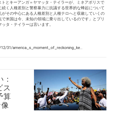
・ウェストとキーアンガ＝ヤマッタ・テイラーが、ミネアポリスで
に続く人種差別と警察暴力に抗議する世界的な蜂起について
乱がその中心にある人種差別と人種テロへと収斂していくの
点で米国は今、未知の領域に乗り出しているのです」とプリ
マッタ・テイラーは言います。
/12/31/america_s_moment_of_reckoning_ke...
い：
ビス
予算
な像