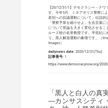
【20/12/31/1】デモクラシー・
す。今年5月、ミネアポリス警察に
差別への抗議運動について、伝説的
「警察予算を縮小せよ」を合言葉に
について世論を大きく変化させるこ
ルーズ校の名誉教授です。半世紀に
り、黒人解放運動の象徴です。（Image Credit: 
Images）
dailynews date:
2020/12/31(Thu)
記事番号:
1
https://www.democracynow.org/2020
「黒人と白人の真
―カンサスシティ