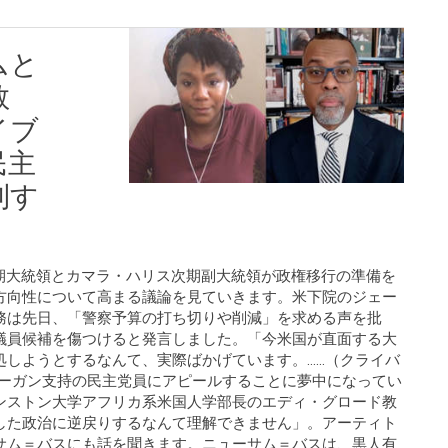
ムと
教
イブ
民主
利す
デン次期大統領とカマラ・ハリス次期副大統領が政権移行の準備を
方向性について高まる議論を見ていきます。米下院のジェー
務は先日、「警察予算の打ち切りや削減」を求める声を批
議員候補を傷つけると発言しました。「今米国が直面する大
処しようとするなんて、実際ばかげています。……（クライバ
レーガン支持の民主党員にアピールすることに夢中になってい
ンストン大学アフリカ系米国人学部長のエディ・グロード教
した政治に逆戻りするなんて理解できません」。アーティト
サム＝バスにも話を聞きます。ニューサム＝バスは、黒人有