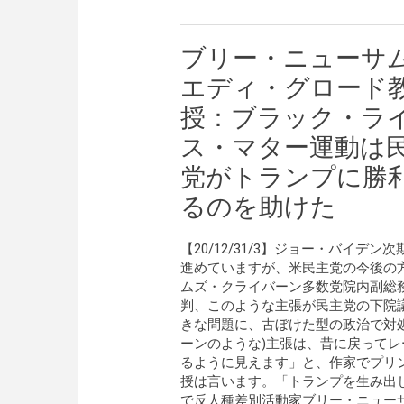
ブリー・ニューサ
エディ・グロード
授：ブラック・ラ
ス・マター運動は
党がトランプに勝
るのを助けた
【20/12/31/3】ジョー・バイ
進めていますが、米民主党の今後の
ムズ・クライバーン多数党院内副総
判、このような主張が民主党の下院
きな問題に、古ぼけた型の政治で対
ーンのような)主張は、昔に戻って
るように見えます」と、作家でプリ
授は言います。「トランプを生み出
で反人種差別活動家ブリー・ニュー