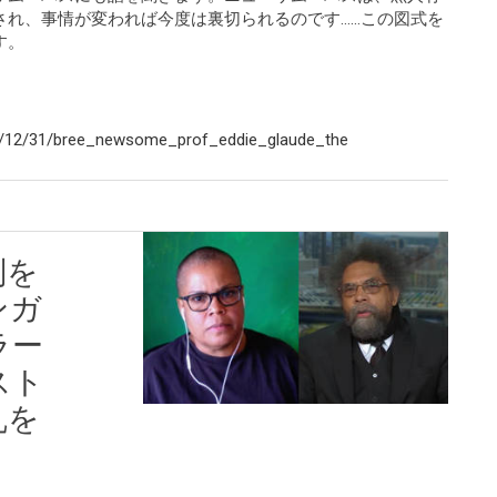
され、事情が変われば今度は裏切られるのです……この図式を
す。
0/12/31/bree_newsome_prof_eddie_glaude_the
判を
ンガ
ラー
スト
乱を