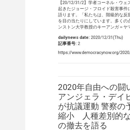
【20/12/31/2】学者コーネル
起きたジョージ・フロイド殺害事件
語ります。「私たちは、階級的な反
を目の当たりにしています。多くの
ンストン大学教授のキーアンガ＝ヤ
dailynews date:
2020/12/31(Thu)
記事番号:
2
https://www.democracynow.org/2020
2020年自由への闘
アンジェラ・デイ
が抗議運動 警察の
縮小 人種差別的
の撤去を語る