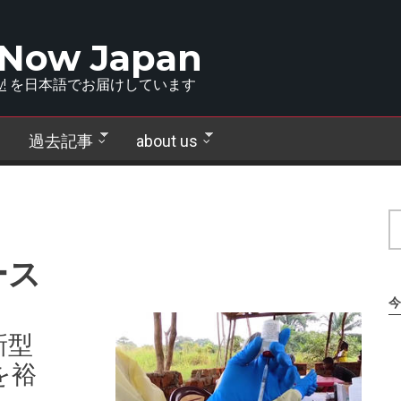
 Now Japan
!
を日本語でお届けしています
過去記事
about us
ース
今
新型
を裕