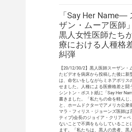
「Say Her Name―
ザン・ムーア医師
黒人女性医師たち
療における人種格
糾弾
【20/12/30/2】黒人医師スー
たビデオを病床から投稿した後に新
は、命乞いをしながらミネアポリス
せました。人種による医療格差と闘
シントン・ポスト紙に「Say Her 
書きました。「私たちの命を軽んじ
と、ホームドクターでアメリカ公衆衛生学会（Am
マラ・フィリス・ジョーンズ医師は言
ティブ)会長のジョイア・クリア＝ペ
ないことで不満をもらしていること
ます。「私たちは、黒人の患者、黒