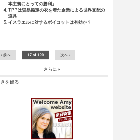
本主義にとっての勝利」
TPPは貿易協定の衣を着た企業による世界支配の
道具
イスラエルに対するボイコットは有効か？
‹ 前へ
17 of 190
次へ ›
さらに
続きを観る