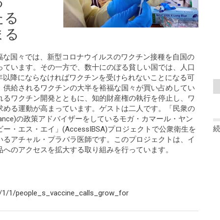
る
たる
まる
どの裕福な国々では、新型コロナウイルスのワクチン接種を自国の
っています。その一方で、数十にのぼる貧しい国では、人口
22年以降にならなければワクチンを受けられないことになる可
。供給されるワクチンの大半を裕福な国々が買い占めしてい
れるワクチン開発とともに、知的財産権の執行を停止し、ワ
求める運動が高まっています。ゲストは二人です。「民衆の
ne Alliance)の政策アドバイザーをしているモガ・カマール・ヤン
・エス・エイ」(AccessIBSA)プロジェクトで公衆衛生を
いるアチャル・プラバラ医師です。このプロジェクトは、イ
品へのアクセスを拡大する取り組みを行っています。
/1/1/people_s_vaccine_calls_grow_for