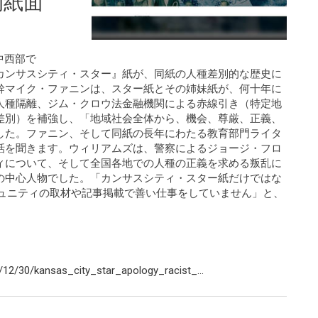
的紙面
。中西部で
カンサスシティ・スター』紙が、同紙の人種差別的な歴史に
幹マイク・ファニンは、スター紙とその姉妹紙が、何十年に
人種隔離、ジム・クロウ法金融機関による赤線引き（特定地
差別）を補強し、「地域社会全体から、機会、尊厳、正義、
した。ファニン、そして同紙の長年にわたる教育部門ライタ
話を聞きます。ウィリアムズは、警察によるジョージ・フロ
ィについて、そして全国各地での人種の正義を求める叛乱に
の中心人物でした。「カンサスシティ・スター紙だけではな
ミュニティの取材や記事掲載で善い仕事をしていません」と、
12/30/kansas_city_star_apology_racist_...