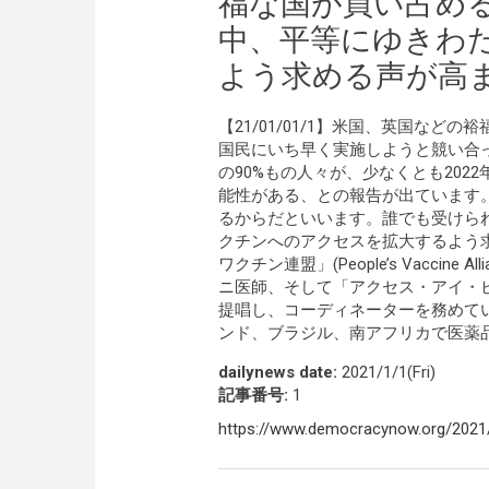
福な国が買い占め
中、平等にゆきわ
よう求める声が高
【21/01/01/1】米国、英国な
国民にいち早く実施しようと競い合
の90%もの人々が、少なくとも20
能性がある、との報告が出ています
るからだといいます。誰でも受けら
クチンへのアクセスを拡大するよう
ワクチン連盟」(People’s Vacci
ニ医師、そして「アクセス・アイ・ビー
提唱し、コーディネーターを務めて
ンド、ブラジル、南アフリカで医薬
dailynews date:
2021/1/1(Fri)
記事番号:
1
https://www.democracynow.org/2021