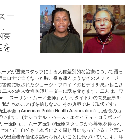
 スー
」。
が医
差を
ザン・ムーアが医療スタッフによる人種差別的な治療について語っ
型コロナで亡くなった時、身も凍るようなそのメッセージ
の警察に殺されたジョージ・フロイドのビデオを思い起こさ
う二人の黒人女性医師リーダーに話を聞きます。二人は、ワ
Name― スーザン・ムーア医師」というタイトルの意見記事を
、私たちのことばを信じない。その典型であり現状です」
erican Public Health Association）元会長のカ
います。 (ナショナル・バース・エクイティ・コラボレイ
リー医師 は、ムーア医師が医療スタッフから尊敬を得られ
について、自分も「本当によく同じ目にあっている」と言い
人の出産者が価値を認められないことに気づいています。耳