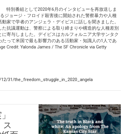
ナウ！ 特別番組として2020年6月のインタビューを再放送しま
よるジョージ・フロイド殺害後に開始された警察暴力や人種
活動家で学者のアンジェラ・デイビスに話しを聞きました。
した抗議運動は、警察による取り締まりや構造的な人種差別
とに寄与しました。デイビスはカルフォルニア大学サンタク
わたって米国で最も影響力のある活動家・知識人の1人であ
Yalonda James / The SF Chronicle via Getty
/12/31/the_freedom_struggle_in_2020_angela
実」
・ス