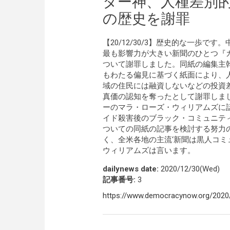
ター神、人種差別
の歴史を謝罪
【20/12/30/3】歴史的な一歩です
最も影響力が大きい新聞のひとつ『
ついて謝罪しました。同紙の編集主
もわたる偏見に基づく紙面により、
域の住民には融資しないなどの投資
真価の認知を奪ったとして謝罪しま
ーのマラ・ローズ・ウィリアムズに
イド殺害後のブラック・コミュニテ
ついての同紙の記事を検討する努力
く、全米各地の主流‘新聞は黒人コ
ウィリアムズは言います。
dailynews date:
2020/12/30(Wed)
記事番号:
3
https://www.democracynow.org/2020/