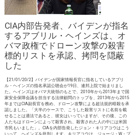
CIA内部告発者、バイデンが指名
するアブリル・ヘインズは、オ
バマ政権でドローン攻撃の殺害
標的リストを承認、拷問を隠蔽
した
【21/01/20/2】バイデンが国家情報長官に指名しているアブリ
ル・ヘインズの指名承認公聴会が19日、連邦上院で始まりまし
た。ヘインズはオバマ大統領のもとで、2010年から2013年まで国
家安全保障会議を担当する法律顧問のトップを、2013年から2015
年まではCIA副長官を務め、ドローン攻撃による超法規的暗殺を承
認しました。「大半のケースで、こうした殺害リストに名前を載
せることは適法であると、彼女はいっていますが、その後、この
人たちはドローンによって殺害され、殺害された人の中には米国
市民もいました」。CIAを内部告発したジョン・キリアコウはこう
いって、ヘインズを批判します。キリアコウは、ジョージ・W・ブ