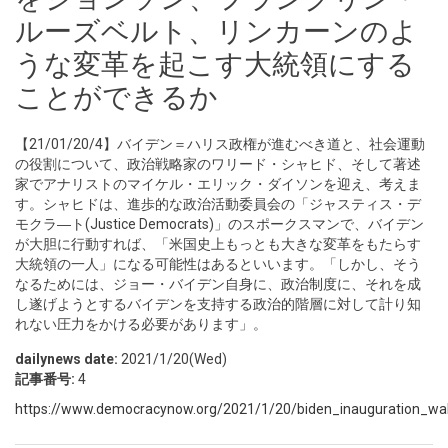
ルーズベルト、リンカーンのよ
うな変革を起こす大統領にする
ことができるか
【21/01/20/4】バイデン＝ハリス政権が進むべき道と、社会運動
の役割について、政治戦略家のワリード・シャヒド、そして著述
家でアナリストのマイケル・エリック・ダイソンを迎え、考えま
す。シャヒドは、進歩的な政治活動委員会の「ジャスティス・デ
モクラ―ト(Justice Democrats)」のスポークスマンで、バイデン
が大胆に行動すれば、「米国史上もっとも大きな変革をもたらす
大統領の一人」になる可能性はあるといいます。「しかし、そう
なるためには、ジョー・バイデン自身に、政治制度に、それを成
し遂げようとするバイデンを支持する政治的階層に対して計り知
れない圧力をかける必要があります」。
dailynews date:
2021/1/20(Wed)
記事番号:
4
https://www.democracynow.org/2021/1/20/biden_inauguration_wal