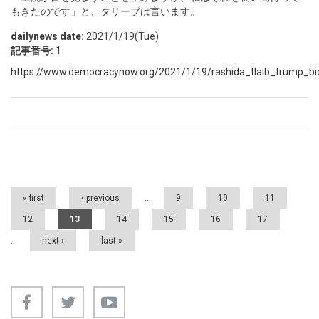
もきたのです」と、タリーブは言います。
dailynews date:
2021/1/19(Tue)
記事番号:
1
https://www.democracynow.org/2021/1/19/rashida_tlaib_trump_bid
Pages
« first
‹ previous
…
9
10
11
12
13
14
15
16
17
…
next ›
last »