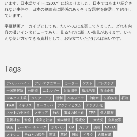
います。日本語サイトは2007年に始まりました。日本ではあまり紹介さ
れない事件や、日本の視聴者に関係のありそうな題材を厳選して紹介し
ています。
字幕動画アーカイブとしても、たいへんに充実してきました。どれも内
容の濃いインタビューであり、見るたびに新しい発見があります。いろ
んな使い方ができる資料として、お役立ていただければ幸いです。
Tags
アパルトヘイト
アリ･アブニマー
カーター
ゲスト
パレスチナ
一国家解決
分離壁
エネルギー
油田開発
環境汚染
石油企業
マルクス主義
タリク・アリ
規制
ベネズエラ
中南米
左派政権
石油
1968
イギリス
ヨーロッパ
アクティビズム
デジタル化
ネットの中立性
メディア
独占
電波の民主化
TPP
個人情報
監視社会
警察
企業と社会
偏向報道
温暖化
二大政党
企業犯罪
映画
シーザー･チャベス
ボリバル
CIA
カナダ
諜報
NAFTA
メキシコ
テロとの戦争
南北
移民
難民
イラク
内部被爆