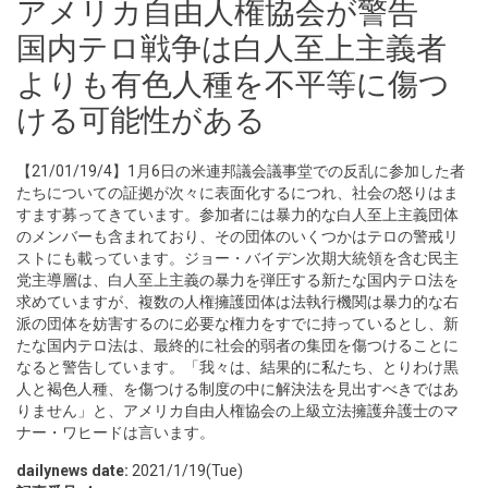
アメリカ自由人権協会が警告
国内テロ戦争は白人至上主義者
よりも有色人種を不平等に傷つ
ける可能性がある
【21/01/19/4】1月6日の米連邦議会議事堂での反乱に参加した者
たちについての証拠が次々に表面化するにつれ、社会の怒りはま
すます募ってきています。参加者には暴力的な白人至上主義団体
のメンバーも含まれており、その団体のいくつかはテロの警戒リ
ストにも載っています。ジョー・バイデン次期大統領を含む民主
党主導層は、白人至上主義の暴力を弾圧する新たな国内テロ法を
求めていますが、複数の人権擁護団体は法執行機関は暴力的な右
派の団体を妨害するのに必要な権力をすでに持っているとし、新
たな国内テロ法は、最終的に社会的弱者の集団を傷つけることに
なると警告しています。「我々は、結果的に私たち、とりわけ黒
人と褐色人種、を傷つける制度の中に解決法を見出すべきではあ
りません」と、アメリカ自由人権協会の上級立法擁護弁護士のマ
ナー・ワヒードは言います。
dailynews date:
2021/1/19(Tue)