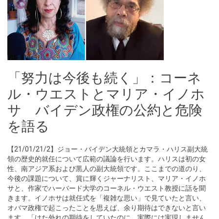
「努力は今後も続く」：コーネ
ル・ウエストとマリア・イノホ
サ バイデン政権の公約と危険
を語る
【21/01/21/2】ジョー・バイデン大統領とカマラ・ハリス副大統
領の歴史的就任について広範の議論を行います。ハリスは初の女
性、南アジア系および黒人の副大統領です。ここまでの道のり、
今後の課題について、賞に輝くジャーナリスト、マリア・イノホ
サと、作家でハーバード大学のコーネル・ウエスト教授に話を聞
きます。イノホサは就任式を「複雑な思い」で見ていたと言い、
オバマ政権で起こったことを思えば、余り期待はできないと言い
ます。「けた外れの期待をしていたのに、実際には実現しません