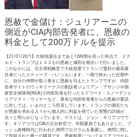
恩赦で金儲け：ジュリアーニの
側近がCIA内部告発者に、恩赦の
料金として200万ドルを提示
【21/01/20/1】大統領退任まであと12時間を切った時点で、ドナ
ルド・トランプは１４３もの恩赦と減刑を相次いで行いました。
このなかには、元主席戦略官で大統領選でトランプ選対の最高責
任者だったスティーブ・バノンもいます。一期で終わった任期中
に、自分の仲間や取り巻きに恩赦を与えたトランプですが、内部
告発サイトのウィキリークスの創設者ジュリアン・アサンジや国
家安全保障局(NSA)で内部告発を行ったエドワード・スノーデンと
リアリティ・ウィナーなど、著名な内部告発者からの恩赦の要請
に対しては、いまのところ拒否しています。トランプの側近たち
が恩赦を求める人々から個人的に利益を得ていた実態の詳細が、
次々と明らかになっています。ゲストは、ジョン・キリアコウで
す。キリアコウはCIAの元分析官で、作戦要員でもありました。ブ
ッシュ政権時代に行われた拷問プログラムを暴露し、拷問に関し
て投獄された唯一の職員です。恩赦制度についてキリアコウから