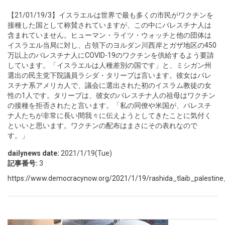
【21/01/19/3】イスラエルは世界で最も多くの市民がワクチンを
接種した国として称賛されていますが、この中にパレスチナ人は
含まれていません。ヒューマン・ライツ・ウォッチと他の団体は
イスラエル当局に対し、占領下のヨルダン川西岸とガザ地区の450
万以上のパレスチナ人にCOVID-19のワクチンを供給するよう要請
しています。「イスラエルは人種差別の国です」と、ミシガン州
選出の民主党下院議員ラシダ・タリーブは言います。彼女はパレ
スチナ系アメリカ人で、議会に選出された初のイスラム教徒の女
性の1人です。タリーブは、彼女のパレスチナ人の祖母はワクチン
の接種を拒否されたと言います。「私の同僚や米国が、パレスチ
ナ人たちが非常に長い間我々に伝えようとしてきたことに気付く
といいと思います。ワクチンの配布はまさにその表れなので
す。」
dailynews date:
2021/1/19(Tue)
記事番号:
3
https://www.democracynow.org/2021/1/19/rashida_tlaib_palestine_