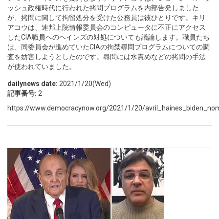
ッシュ政権時代に行われた拷問プログラムを内部告発しました
が、拷問に関して拘留処分を受けた公務員は彼ひとりです。キリ
アコウは、連邦上院情報委員会のコンピュータに不正にアクセス
したCIA職員へのヘインズの対処についても議論します。職員たち
は、同委員会が進めていたCIAの拘禁尋問プログラムについての調
査を妨害しようとしたのです。尋問には水責めなどの拷問の手法
が使われていました。
dailynews date:
2021/1/20(Wed)
記事番号:
2
https://www.democracynow.org/2021/1/20/avril_haines_biden_nom