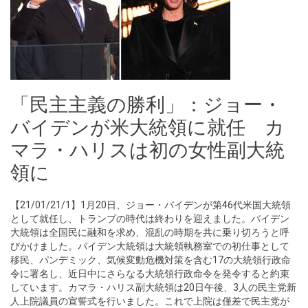
「民主主義の勝利」：ジョー・
バイデンが米大統領に就任 カ
マラ・ハリスは初の女性副大統
領に
【21/01/21/1】1月20日、ジョー・バイデンが第46代米国大統領
として就任し、トランプの時代は終わりを迎えました。バイデン
大統領は全国民に融和を求め、混乱の時期を共に乗り切ろうと呼
びかけました。バイデン大統領は大統領執務室での初仕事として
移民、パンデミック、気候変動危機対策を含む17の大統領行政命
令に署名し、近日中にさらなる大統領行政命令を発令すると約束
しています。カマラ・ハリス副大統領は20日午後、3人の民主党新
人上院議員の宣誓式を行いました。これで上院は僅差で民主党が