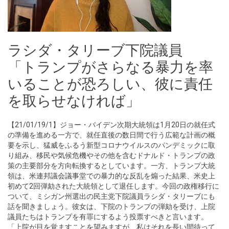
ラシダ・タリーブ下院議員
「トランプがさらなる暴力を率
いることが恐ろしい、彼に責任
を取らせなければ」
【21/01/19/1】ジョー・バイデン次期大統領は1月20日の就任式
の準備を進める一方で、就任直後の数日間で行う広範な計画の概
要を示し、猛威をふるう新型コロナウイルスのパンデミックに取
り組み、移民や気候危機やその他を含むドナルド・トランプの政
策の主要部分を方向転換するとしています。一方、トランプ大統
領は、米連邦議会議事堂での暴力的な反乱を煽った結果、米史上
初めて2回弾劾された大統領として退任します。今回の政権移行に
ついて、ミシガン州選出の民主党下院議員ラシダ・タリーブにも
話を聞きましょう。彼女は、下院のトランプの弾劾を受け、上院
議員たちはトランプを有罪にするよう投票すべきと言います。
「上院が目を覚ますことを望みますが、私はそれを長い間待って