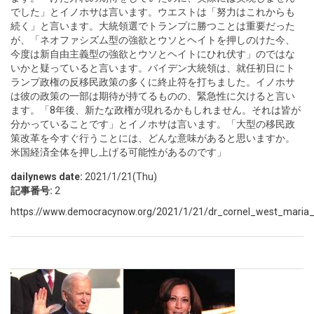
でした」とイノホサは言います。ウエストは「努力はこれからも
続く」と言います。大統領選でトランプに勝つことは重要だった
が、「ネオファシズム型の強欲とウソとヘイトを押しのけた今、
今度は新自由主義型の強欲とウソとヘイトにひれ伏す」のではな
いかと疑っていると言います。バイデン大統領は、就任初日にト
ランプ政権の反移民政策の多くに終止符を打ちました。イノホサ
は彼の政策の一部は期待が持てるものの、緊急性に欠けると言い
ます。「8年後、新たな政権が現れるかもしれません。それは皆が
分かっていることです」とイノホサは言います。「大型の移民政
策改革を今すぐ行うことには、どんな意味があると思いますか。
米国経済全体を押し上げる可能性があるのです」
dailynews date:
2021/1/21(Thu)
記事番号:
2
https://www.democracynow.org/2021/1/21/dr_cornel_west_maria_