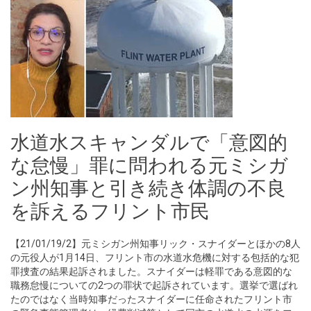
水道水スキャンダルで「意図的
な怠慢」罪に問われる元ミシガ
ン州知事と引き続き体調の不良
を訴えるフリント市民
【21/01/19/2】元ミシガン州知事リック・スナイダーとほかの8人
の元役人が1月14日、フリント市の水道水危機に対する包括的な犯
罪捜査の結果起訴されました。スナイダーは軽罪である意図的な
職務怠慢についての2つの罪状で起訴されています。選挙で選ばれ
たのではなく当時知事だったスナイダーに任命されたフリント市