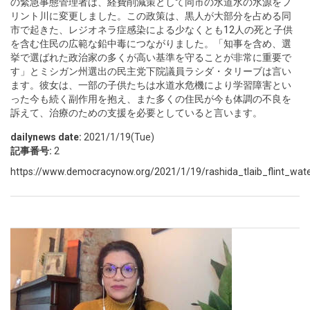
の緊急事態管理者は、経費削減策として同市の水道水の水源をフ
リント川に変更しました。この政策は、黒人が大部分を占める同
市で起きた、レジオネラ症感染による少なくとも12人の死と子供
を含む住民の広範な鉛中毒につながりました。「知事を含め、選
挙で選ばれた政治家の多くが高い基準を守ることが非常に重要で
す」とミシガン州選出の民主党下院議員ラシダ・タリーブは言い
ます。彼女は、一部の子供たちは水道水危機により学習障害とい
った今も続く副作用を抱え、また多くの住民が今も体調の不良を
訴えて、治療のための支援を必要としていると言います。
dailynews date:
2021/1/19(Tue)
記事番号:
2
https://www.democracynow.org/2021/1/19/rashida_tlaib_flint_water_