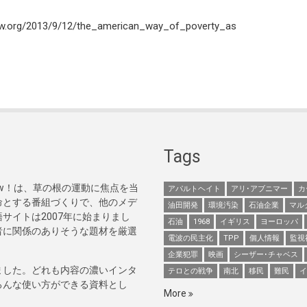
w.org/2013/9/12/the_american_way_of_poverty_as
Tags
Now！は、草の根の運動に焦点を当
アパルトヘイト
アリ･アブニマー
カ
命とする番組づくりで、他のメデ
油田開発
環境汚染
石油企業
マル
サイトは2007年に始まりまし
石油
1968
イギリス
ヨーロッパ
者に関係のありそうな題材を厳選
電波の民主化
TPP
個人情報
監視
企業犯罪
映画
シーザー･チャベス
ました。どれも内容の濃いインタ
テロとの戦争
南北
移民
難民
イ
ろんな使い方ができる資料とし
More