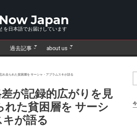
 Now Japan
!
を日本語でお届けしています
過去記事
about us
忘れ去られた貧困層を サーシャ・アブラムスキが語る
格差が記録的広がりを見
られた貧困層を サーシ
今
スキが語る