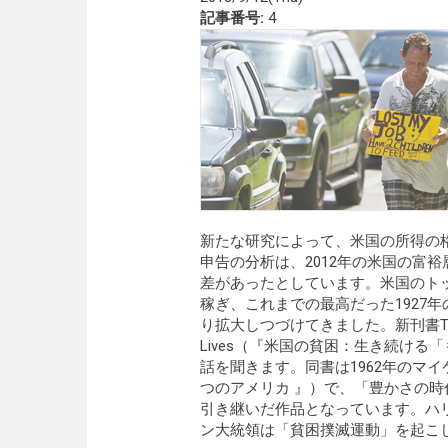
記事番号:
4
新たな研究によって、米国の所得の
申告の分析は、2012年の米国の富
差があったとしています。米国のトッ
稼ぎ、これまでの最高だった1927
り拡大しつづけてきました。新刊書The American
Lives（『米国の貧困：生き続け
話を聞きます。同書は1962年のマイケル
つのアメリカ 』）で、「豊かさの
引き継いだ作品となっています。ハ
ン大統領は「貧困撲滅運動」を起こ