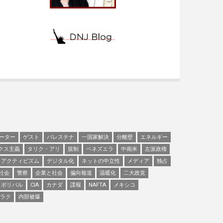
ーター
ゲスト
パレスチナ
一国家解決
分離壁
エネルギー
クス主義
タリク・アリ
規制
ベネズエラ
中南米
左派政権
アクティビズム
デジタル化
ネットの中立性
メディア
独占
社会
警察
企業と社会
偏向報道
温暖化
二大政党
ボリバル
CIA
カナダ
諜報
NAFTA
メキシコ
ラク
内部被爆