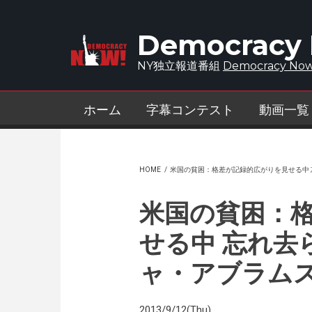
Skip to main content
Democracy
NY独立報道番組
Democracy Now
ホーム
字幕コンテスト
動画一覧
HOME
/
米国の貧困：格差が記録的広がりを見せる中 
米国の貧困：
せる中 忘れ去
ャ・アブラム
2013/9/12(Thu)