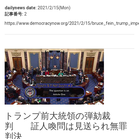
dailynews date:
2021/2/15(Mon)
記事番号:
2
https://www.democracynow.org/2021/2/15/bruce_fein_trump_impe
トランプ前大統領の弾劾裁
判 証人喚問は見送られ無罪
判決