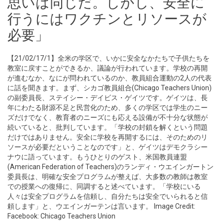
思いは同じだ。しかし、安全に
行うにはワクチンとリソースが
必要」
【21/02/17/1】全米の学区で、いかに安全なかたちで子供たちを
教室に戻すことができるか、議論が行われています。学校の再開
が進むなか、なにが問われているのか、教員組合運動の2人の代表
に話を聞きます。まず、シカゴ教員組合(Chicago Teachers Union)
の副委員長、ステイシー・デイビス・ゲイツです。ゲイツは、長
年にわたる財源不足と民営化のため、多くの学区では学生のニー
ズだけでなく、教育者のニーズにも応える設備が不十分な状態が
続いていると、批判しています。「学校の封鎖を解くという問題
だけではありません。安全に学校を再開するには、そのためのリ
ソースが必要だということなのです」と、ゲイツはデモクラシー
ナウに語っています。もうひとりのゲスト、米国教員連盟
(American Federation of Teachers)のランディ・ウエインガートン
委員長は、明確な安全プログラムが整えば、大多数の教師は教室
での授業への復帰に、同調すると述べています。「学校にいる
人々は安全プログラムを信頼し、自分たちは安全でいられると信
頼します」と、ウエインガーテンは言います。 Image Credit:
Facebook: Chicago Teachers Union