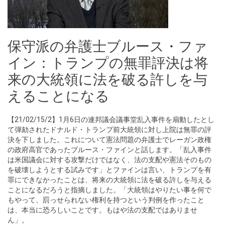
保守派の弁護士ブルース・ファ
イン：トランプの無罪評決は将
来の大統領に法を破る許しを与
えることになる
【21/02/15/2】1月6日の連邦議会議事堂乱入事件を扇動したとし
て弾劾されたドナルド・トランプ前大統領に対し上院は無罪の評
決を下しました。これについて憲法問題の弁護士でレーガン政権
の政府高官であったブルース・ファインと話します。「乱入事件
は米国議会に対する攻撃だけではなく、法の支配や憲法そのもの
を破壊しようとする試みです」とファインは言い、トランプを有
罪にできなかったことは、将来の大統領に法を破る許しを与える
ことになるだろうと指摘しました。「大統領はやりたい事を何で
もやって、罰っせられない権利を持つという判例を作ったこと
は、本当に恐ろしいことです。もはや法の支配ではありませ
ん」。