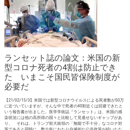
ランセット誌の論文：米国の新
型コロナ死者の4割は防止でき
た いまこそ国民皆保険制度が
必要だ
【21/02/15/3】米国では新型コロナウイルスによる死者数が50万
に近づいていますが、そんな中で死者の40割近くは回避できたと
いう報告書が出ました。医学学術誌『ランセット』は、米国の感
染状況には他の高所得の国々と比較して見逃せないギャップがあ
り、 それは、トランプ前大統領の「無能で不十分」なコロナ対
策であると同時に、数十年にわたり自滅的な公共政策が続いたた