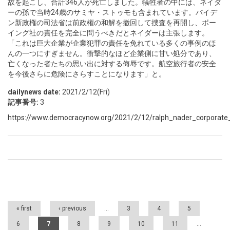
故を起こし、合計346人が死亡しました。犠牲者の中には、ネイダ
ーの孫で当時24歳のサミヤ・ストゥモも含まれています。バイデ
ン新政権の司法省は前政権の和解を撤回して捜査を再開し、ボー
イング社の責任を完全に問うべきだとネイダーは主張します。
「これは巨大企業が企業犯罪の責任を免れている多くの事例のほ
んの一つにすぎません。衝撃的なほど企業側に甘い処分であり、
亡くなった者たちの思い出に対する侮辱です。航空旅行者の安全
を今後さらに危険にさらすことになります」と。
dailynews date:
2021/2/12(Fri)
記事番号:
3
https://www.democracynow.org/2021/2/12/ralph_nader_corporate_
Pages
« first
‹ previous
…
3
4
5
6
7
8
9
10
11
…