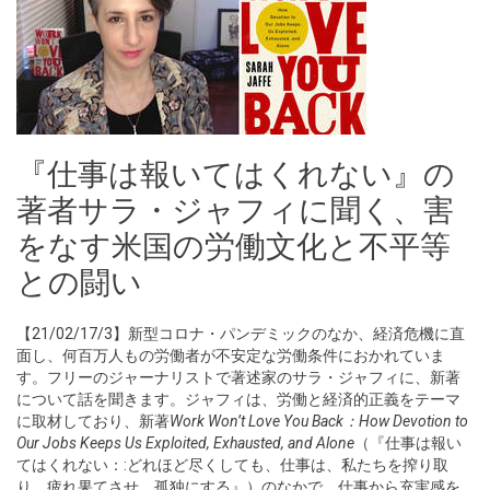
『仕事は報いてはくれない』の
著者サラ・ジャフィに聞く、害
をなす米国の労働文化と不平等
との闘い
【21/02/17/3】新型コロナ・パンデミックのなか、経済危機に直
面し、何百万人もの労働者が不安定な労働条件におかれていま
す。フリーのジャーナリストで著述家のサラ・ジャフィに、新著
について話を聞きます。ジャフィは、労働と経済的正義をテーマ
に取材しており、新著
Work Won’t Love You Back：How Devotion to
Our Jobs Keeps Us Exploited, Exhausted, and Alone
（『仕事は報い
てはくれない：:どれほど尽くしても、仕事は、私たちを搾り取
り、疲れ果てさせ、孤独にする』）のなかで、仕事から充実感を