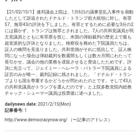
【21/02/15/1】連邦議会上院は、1月6日の議事堂乱入事件を扇動
したとして訴追されたドナルド・トランプ前大統領に対し、有罪
57、無罪43の評決を下しました。有罪とするために必要な3分の2
には届かず、トランプは無罪とされました。7人の共和党議員が民
主党議員とともに有罪票を投じ、米国の弾劾裁判の歴史上で最も
超党派的な評決となりました。検察役を務めた下院議員たちは、
証人の喚問を見送りました。共和党側がそれに抵抗して、証人喚
問になった場合は弾劾裁判を数週間もしくは数カ月間にわたって
長引かせ、議会の他の業務を遅延させると脅迫したためです。評
決に先立って、ジェイミー・ヘレーラ・バトラー下院議員による
証言のみが唯一、裁判記録に残されました。「ドナルド・トラン
プよりも国を尊重するかどうかが問われたのとです。そして43人
の共和党議員がトランプを選んだのです」と上院多数党院内総務
チャック・シューマー議員は投票後に述べました。
dailynews date:
2021/2/15(Mon)
記事番号:
1
http://www.democracynow.org/
（〜記事のアドレス）