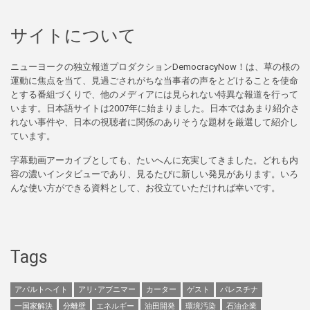
サイトについて
ニューヨークの独立報道プロダクションDemocracyNow！は、草の根の
運動に焦点を当て、見過ごされがちな当事者の声をとどけることを使命
とする番組づくりで、他のメディアには見られない特異な報道を行って
います。日本語サイトは2007年に始まりました。日本ではあまり紹介さ
れない事件や、日本の視聴者に関係のありそうな題材を厳選して紹介し
ています。
字幕動画アーカイブとしても、たいへんに充実してきました。どれも内
容の濃いインタビューであり、見るたびに新しい発見があります。いろ
んな使い方ができる資料として、お役立ていただければ幸いです。
Tags
アパルトヘイト
アリ･アブニマー
カーター
ゲスト
パレスチナ
一国家解決
分離壁
エネルギー
油田開発
環境汚染
石油企業