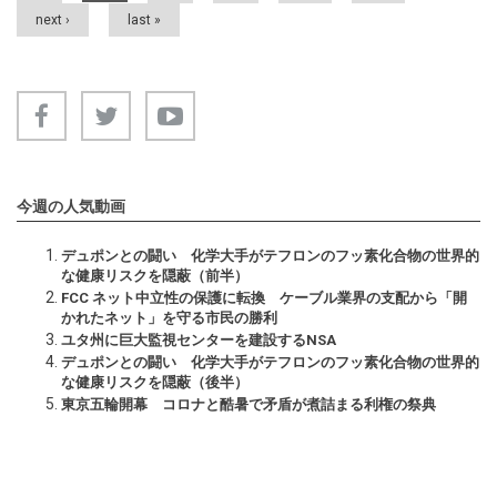
next ›
last »
今週の人気動画
デュポンとの闘い 化学大手がテフロンのフッ素化合物の世界的
な健康リスクを隠蔽（前半）
FCC ネット中立性の保護に転換 ケーブル業界の支配から「開
かれたネット」を守る市民の勝利
ユタ州に巨大監視センターを建設するNSA
デュポンとの闘い 化学大手がテフロンのフッ素化合物の世界的
な健康リスクを隠蔽（後半）
東京五輪開幕 コロナと酷暑で矛盾が煮詰まる利権の祭典