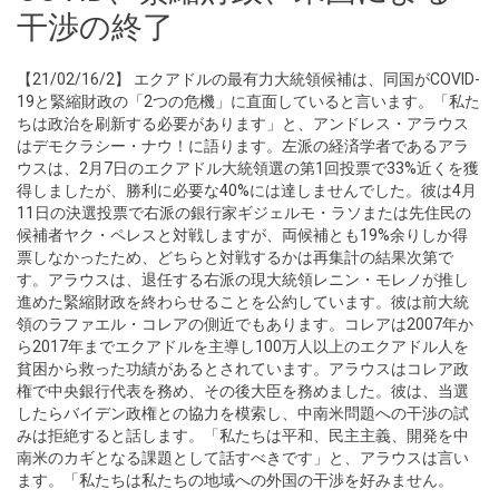
干渉の終了
【21/02/16/2】 エクアドルの最有力大統領候補は、同国がCOVID-
19と緊縮財政の「2つの危機」に直面していると言います。「私た
ちは政治を刷新する必要があります」と、アンドレス・アラウス
はデモクラシー・ナウ！に語ります。左派の経済学者であるアラ
ウスは、2月7日のエクアドル大統領選の第1回投票で33%近くを獲
得しましたが、勝利に必要な40%には達しませんでした。彼は4月
11日の決選投票で右派の銀行家ギジェルモ・ラソまたは先住民の
候補者ヤク・ペレスと対戦しますが、両候補とも19%余りしか得
票しなかったため、どちらと対戦するかは再集計の結果次第で
す。アラウスは、退任する右派の現大統領レニン・モレノが推し
進めた緊縮財政を終わらせることを公約しています。彼は前大統
領のラファエル・コレアの側近でもあります。コレアは2007年か
ら2017年までエクアドルを主導し100万人以上のエクアドル人を
貧困から救った功績があるとされています。アラウスはコレア政
権で中央銀行代表を務め、その後大臣を務めました。彼は、当選
したらバイデン政権との協力を模索し、中南米問題への干渉の試
みは拒絶すると話します。「私たちは平和、民主主義、開発を中
南米のカギとなる課題として話すべきです」と、アラウスは言い
ます。「私たちは私たちの地域への外国の干渉を好みません。