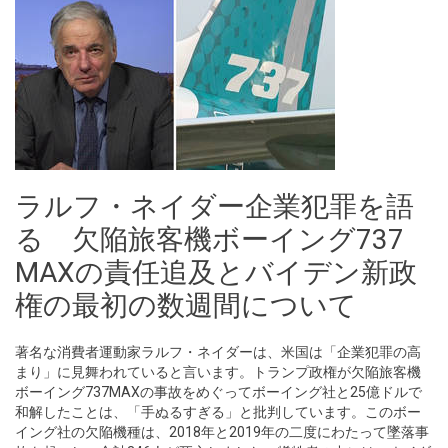
ラルフ・ネイダー企業犯罪を語
る 欠陥旅客機ボーイング737
MAXの責任追及とバイデン新政
権の最初の数週間について
著名な消費者運動家ラルフ・ネイダーは、米国は「企業犯罪の高
まり」に見舞われていると言います。トランプ政権が欠陥旅客機
ボーイング737MAXの事故をめぐってボーイング社と25億ドルで
和解したことは、「手ぬるすぎる」と批判しています。このボー
イング社の欠陥機種は、2018年と2019年の二度にわたって墜落事