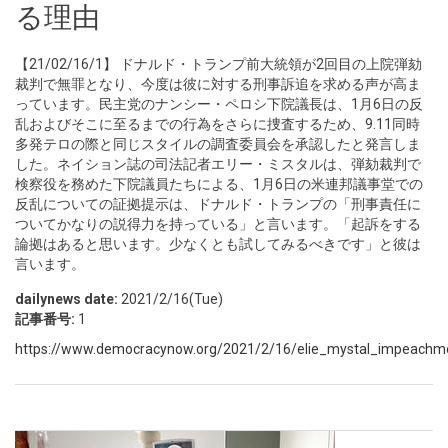
る理由
【21/02/16/1】 ドナルド・トランプ前大統領が2回目の上院弾劾
裁判で無罪となり、今度は彼に対する刑事訴追を求める声が高ま
っています。民主党のナンシー・ペロシ下院議長は、1月6日の反
乱およびそこに至るまでの行為をさらに捜査するため、9.11同時
多発テロの際と同じスタイルの調査委員会を承認したと発言しま
した。ネイション誌の司法記者エリー・ミスタルは、弾劾裁判で
検察役を務めた下院議員たちによる、1月6日の米連邦議事堂での
反乱についての証拠提示は、ドナルド・トランプの「刑事責任に
ついてかなりの説得力を持っている」と言います。「起訴をする
論拠はあると思います。少なくとも試してみるべきです」と彼は
言います。
dailynews date:
2021/2/16(Tue)
記事番号:
1
https://www.democracynow.org/2021/2/16/elie_mystal_impeachm