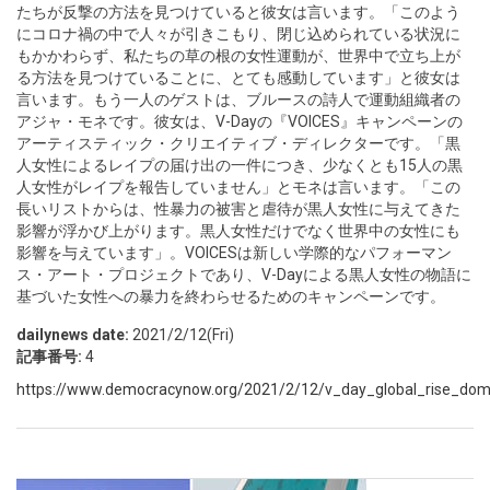
たちが反撃の方法を見つけていると彼女は言います。「このよう
にコロナ禍の中で人々が引きこもり、閉じ込められている状況に
もかかわらず、私たちの草の根の女性運動が、世界中で立ち上が
る方法を見つけていることに、とても感動しています」と彼女は
言います。もう一人のゲストは、ブルースの詩人で運動組織者の
アジャ・モネです。彼女は、V-Dayの『VOICES』キャンペーンの
アーティスティック・クリエイティブ・ディレクターです。「黒
人女性によるレイプの届け出の一件につき、少なくとも15人の黒
人女性がレイプを報告していません」とモネは言います。「この
長いリストからは、性暴力の被害と虐待が黒人女性に与えてきた
影響が浮かび上がります。黒人女性だけでなく世界中の女性にも
影響を与えています」。VOICESは新しい学際的なパフォーマン
ス・アート・プロジェクトであり、V-Dayによる黒人女性の物語に
基づいた女性への暴力を終わらせるためのキャンペーンです。
dailynews date:
2021/2/12(Fri)
記事番号:
4
https://www.democracynow.org/2021/2/12/v_day_global_rise_dome