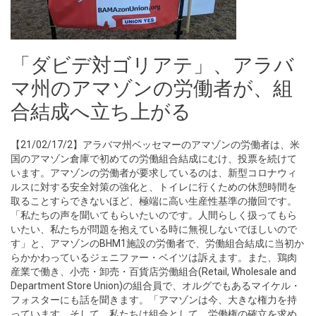
「ダビデ対ゴリアテ」、アラバ
マ州のアマゾンの労働者が、組
合結成へ立ち上がる
【21/02/17/2】アラバマ州ベッセマーのアマゾンの労働者は、米
国のアマゾン倉庫で初めての労働組合結成にむけ、投票を続けて
います。アマゾンの労働者が要求しているのは、新型コロナウィ
ルスに対する安全対策の強化と、トイレに行くための休憩時間を
取ることすらできないほど、極端に高い生産性基準の撤回です。
「私たちの声を聞いてもらいたいのです。人間らしく扱ってもら
いたい、私たちが問題を抱えている時に無視しないでほしいので
す」と、アマゾンのBHM1施設の労働者で、労働組合結成に当初か
らかかわっているジェニファー・ベイツは訴えます。また、鶏肉
産業で働き、小売・卸売・百貨店労働組合(Retail, Wholesale and
Department Store Union)の組合員で、オルグでもあるマイケル・
フォスターにも話を聞きます。「アマゾンは今、大きな権力を持
っています。そして、私たちは組合として、労働権の確立を求め