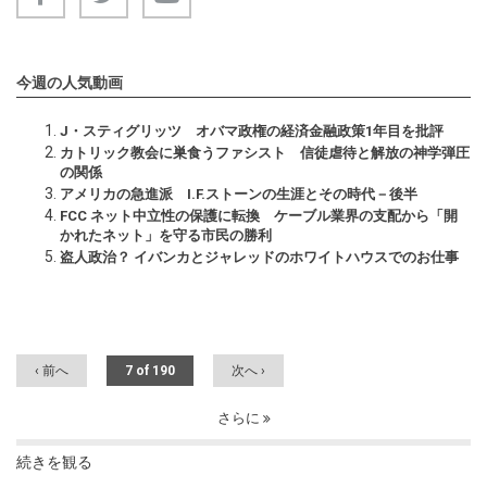
今週の人気動画
J・スティグリッツ オバマ政権の経済金融政策1年目を批評
カトリック教会に巣食うファシスト 信徒虐待と解放の神学弾圧
の関係
アメリカの急進派 I.F.ストーンの生涯とその時代－後半
FCC ネット中立性の保護に転換 ケーブル業界の支配から「開
かれたネット」を守る市民の勝利
盗人政治？ イバンカとジャレッドのホワイトハウスでのお仕事
‹ 前へ
7 of 190
次へ ›
さらに
続きを観る