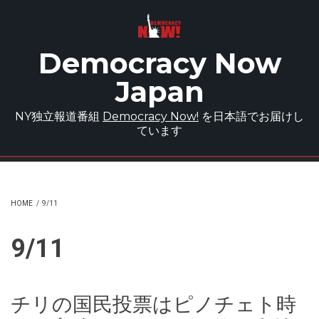
Skip to main content
Democracy Now
Japan
NY独立報道番組
Democracy Now!
を日本語でお届けし
ています
HOME
/
9/11
9/11
チリの国民投票はピノチェト時