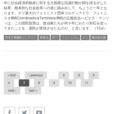
年に社会経済的格差に対する大規模な抗議行動が国を揺るがした
結果、根本的な社会改革への道に踏み出して、ちょうど一年とな
ります。チリ最大のフェミニスト団体コルディナドラ・フェミニ
スタ8M(Coordinadora Feminista 8M)の広報担当ハビエラ・マンツ
ィは、この国民投票は、政治家たちが何十年にわたり対応を怠っ
てきたことを、国民が実現させたものだ、と言います。（15分）
学生字幕翻訳コンテスト
新憲法
9/11
フェミニズム
チリ
新自由主義
Pages
« first
‹ previous
…
3
4
5
6
7
8
9
10
11
…
next ›
last »