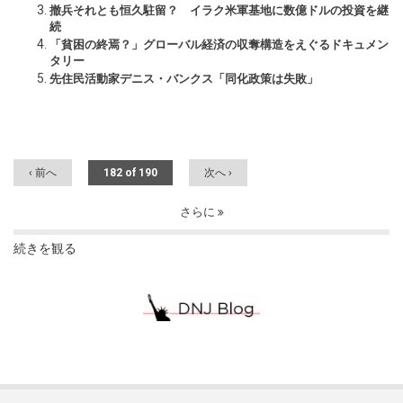
撤兵それとも恒久駐留？ イラク米軍基地に数億ドルの投資を継
続
「貧困の終焉？」グローバル経済の収奪構造をえぐるドキュメン
タリー
先住民活動家デニス・バンクス「同化政策は失敗」
‹ 前へ
182 of 190
次へ ›
さらに
続きを観る