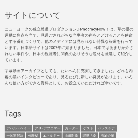
サイトについて
ニューヨークの独立報道プロダクションDemocracyNow！は、草の根の
運動に焦点を当て、見過ごされがちな当事者の声をとどけることを使命
とする番組づくりで、他のメディアには見られない特異な報道を行って
います。日本語サイトは2007年に始まりました。日本ではあまり紹介さ
れない事件や、日本の視聴者に関係のありそうな題材を厳選して紹介し
ています。
字幕動画アーカイブとしても、たいへんに充実してきました。どれも内
容の濃いインタビューであり、見るたびに新しい発見があります。いろ
んな使い方ができる資料として、お役立ていただければ幸いです。
Tags
アパルトヘイト
アリ･アブニマー
カーター
ゲスト
パレスチナ
一国家解決
分離壁
エネルギー
油田開発
環境汚染
石油企業