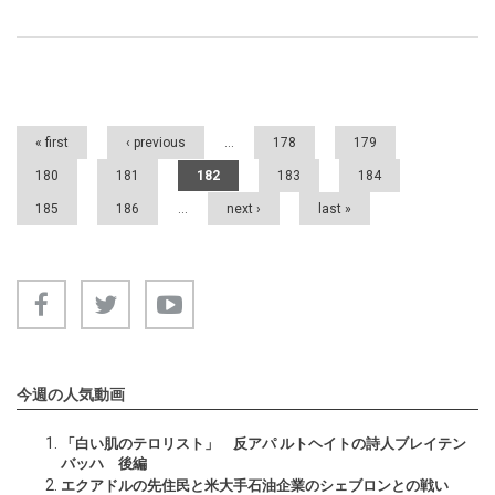
Pages
« first
‹ previous
…
178
179
180
181
182
183
184
185
186
…
next ›
last »
今週の人気動画
「白い肌のテロリスト」 反アパ ルトヘイトの詩人ブレイテン
バッハ 後編
エクアドルの先住民と米大手石油企業のシェブロンとの戦い