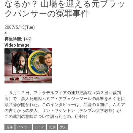
なるか？ 山場を迎える元ブラッ
クパンサーの冤罪事件
2007/5/15(Tue)
4
再生時間:
14分
Video Image:
５月１７日、フィラデルフィアの連邦控訴院（第３巡回裁判
所）で、黒人死刑囚ムミア・アブ＝ジャマールの再審をめぐる口
頭弁論が開かれた。このインタビューは、弁論の直前に、ムミア
の古くからの友人、リン・ワシントン（テンプル大学教授）が、
この裁判の意味について語ったもの。(14分）
冤罪
パンサー
ムミア
死刑
黒人