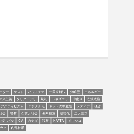
ーター
ゲスト
パレスチナ
一国家解決
分離壁
エネルギー
クス主義
タリク・アリ
規制
ベネズエラ
中南米
左派政権
アクティビズム
デジタル化
ネットの中立性
メディア
独占
社会
警察
企業と社会
偏向報道
温暖化
二大政党
ボリバル
CIA
カナダ
諜報
NAFTA
メキシコ
ラク
内部被爆