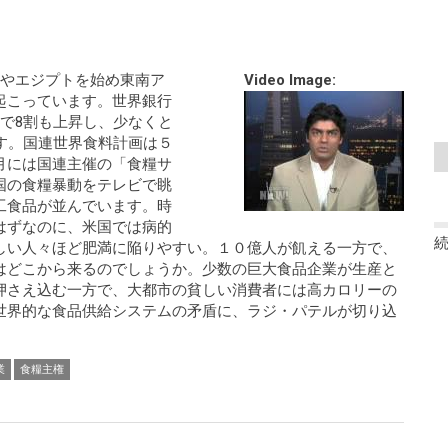
チやエジプトを始め東南ア
Video Image:
起こっています。世界銀行
で8割も上昇し、少なくと
す。国連世界食料計画は５
月には国連主催の「食糧サ
国の食糧暴動をテレビで眺
工食品が並んでいます。時
はずなのに、米国では病的
しい人々ほど肥満に陥りやすい。１０億人が飢える一方で、
はどこから来るのでしょうか。少数の巨大食品企業が生産と
押さえ込む一方で、大都市の貧しい消費者には高カロリーの
世界的な食品供給システムの矛盾に、ラジ・パテルが切り込
業
食糧主権