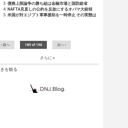
債務上限論争の勝ち組は金融市場と国防総省
NAFTA見直しの公約を反故にするオバマ大統領
米国が対エジプト軍事援助を一時停止 その実態は
‹ 前へ
189 of 190
次へ ›
さらに
続きを観る