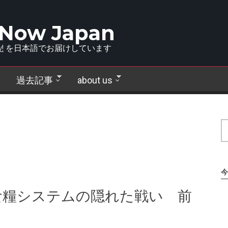
 Now Japan
!
を日本語でお届けしています
過去記事
about us
今
食糧システムの隠れた戦い 前