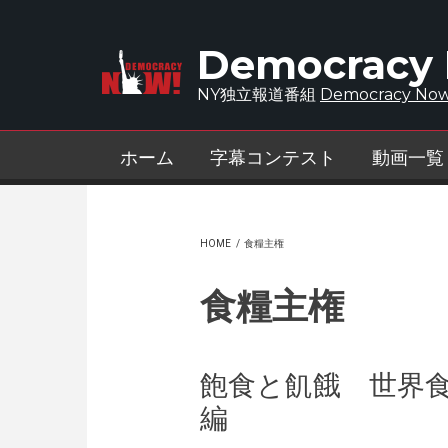
Skip to main content
Democracy
NY独立報道番組
Democracy Now
ホーム
字幕コンテスト
動画一覧
HOME
/
食糧主権
食糧主権
飽食と飢餓 世界
編