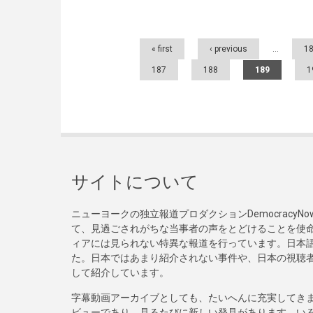
Pages
« first
‹ previous
…
1
187
188
189
1
サイトについて
ニューヨークの独立報道プロダクションDemocracy
て、見過ごされがちな当事者の声をとどけることを使
ィアには見られない特異な報道を行っています。日本語
た。日本ではあまり紹介されない事件や、日本の視聴
して紹介しています。
字幕動画アーカイブとしても、たいへんに充実してき
ビューであり、見るたびに新しい発見があります。い