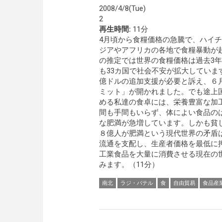
2008/4/8(Tue)
2
再生時間:
11分
4月頃から食糧価格の急騰で、ハイ
ジアやアフリカの各地で食糧暴動が
の推定では世界の食糧価格は過去3年
も33カ国で社会不安が拡大していま
億ドルの追加支援が必要と訴え、６
ミット」が開かれました。でも途上
める私達の食卓には、栄養豊富な加
間も手間もいらず、体によい食品の
な肥満が急増しています。しかも貧
８億人が肥満という現代世界の矛盾
流通を支配し、生産者価格を最低に
工業食品を大量に消費させる現在の
みます。（11分）
南北
ラジ・パテル
食
自由貿易
食品産