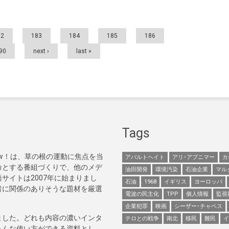
82
183
184
185
186
90
next ›
last »
Tags
Now！は、草の根の運動に焦点を当
アパルトヘイト
アリ･アブニマー
カ
命とする番組づくりで、他のメデ
油田開発
環境汚染
石油企業
マル
サイトは2007年に始まりまし
石油
1968
イギリス
ヨーロッパ
者に関係のありそうな題材を厳選
電波の民主化
TPP
個人情報
監視
企業犯罪
映画
シーザー･チャベス
ました。どれも内容の濃いインタ
テロとの戦争
南北
移民
難民
イ
ろんな使い方ができる資料とし