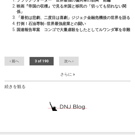
ブラックウォーター 世界最強の傭兵軍の勃興 前編
映画『帝国の収穫』で見る米国と移民の「切っても切れない関
係」
「最初は悲劇、二度目は喜劇」ジジェク金融危機後の世界を語る
打倒！石油専制─世界最強産業との闘い
国連報告草案 コンゴで大量虐殺をしたとしてルワンダ軍を非難
‹ 前へ
3 of 190
次へ ›
さらに
続きを観る