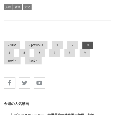
人種
音楽
文化
Pages
« first
‹ previous
1
2
3
4
5
6
7
8
9
…
next ›
last »
今週の人気動画