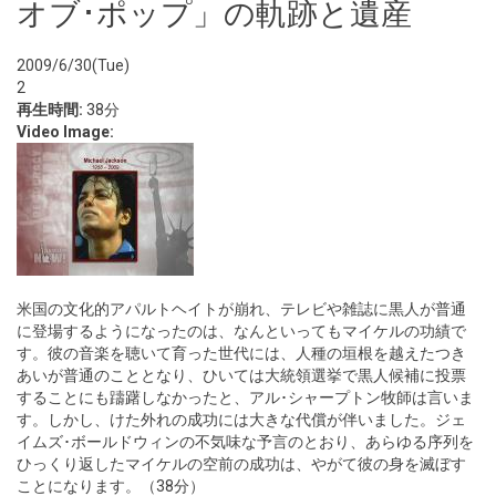
オブ･ポップ」の軌跡と遺産
2009/6/30(Tue)
2
再生時間:
38分
Video Image:
米国の文化的アパルトヘイトが崩れ、テレビや雑誌に黒人が普通
に登場するようになったのは、なんといってもマイケルの功績で
す。彼の音楽を聴いて育った世代には、人種の垣根を越えたつき
あいが普通のこととなり、ひいては大統領選挙で黒人候補に投票
することにも躊躇しなかったと、アル･シャープトン牧師は言いま
す。しかし、けた外れの成功には大きな代償が伴いました。ジェ
イムズ･ボールドウィンの不気味な予言のとおり、あらゆる序列を
ひっくり返したマイケルの空前の成功は、やがて彼の身を滅ぼす
ことになります。（38分）