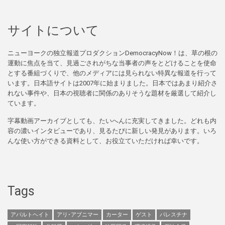
サイトについて
ニューヨークの独立報道プロダクションDemocracyNow！は、草の根の
運動に焦点を当て、見過ごされがちな当事者の声をとどけることを使命
とする番組づくりで、他のメディアには見られない特異な報道を行って
います。日本語サイトは2007年に始まりました。日本ではあまり紹介さ
れない事件や、日本の視聴者に関係のありそうな題材を厳選して紹介し
ています。
字幕動画アーカイブとしても、たいへんに充実してきました。どれも内
容の濃いインタビューであり、見るたびに新しい発見があります。いろ
んな使い方ができる資料として、お役立ていただければ幸いです。
Tags
アパルトヘイト
アリ･アブニマー
カーター
ゲスト
パレスチナ