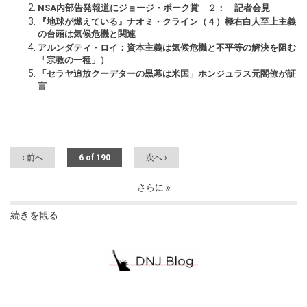
NSA内部告発報道にジョージ・ポーク賞 ２： 記者会見
『地球が燃えている』ナオミ・クライン（４）極右白人至上主義
の台頭は気候危機と関連
アルンダティ・ロイ：資本主義は気候危機と不平等の解決を阻む
「宗教の一種」）
「セラヤ追放クーデターの黒幕は米国」ホンジュラス元閣僚が証
言
‹ 前へ
6 of 190
次へ ›
さらに
続きを観る