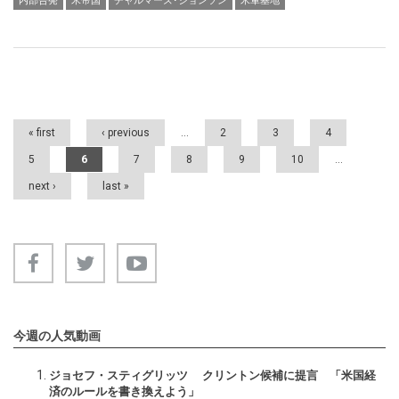
内部告発
米帝国
チャルマーズ･ジョンソン
米軍基地
Pages
« first
‹ previous
…
2
3
4
5
6
7
8
9
10
…
next ›
last »
今週の人気動画
ジョセフ・スティグリッツ クリントン候補に提言 「米国経
済のルールを書き換えよう」