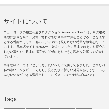
サイトについて
ニューヨークの独立報道プロダクションDemocracyNow！は、草の根の
運動に焦点を当て、見過ごされがちな当事者の声をとどけることを使命
とする番組づくりで、他のメディアには見られない特異な報道を行って
います。日本語サイトは2007年に始まりました。日本ではあまり紹介さ
れない事件や、日本の視聴者に関係のありそうな題材を厳選して紹介し
ています。
字幕動画アーカイブとしても、たいへんに充実してきました。どれも内
容の濃いインタビューであり、見るたびに新しい発見があります。いろ
んな使い方ができる資料として、お役立ていただければ幸いです。
Tags