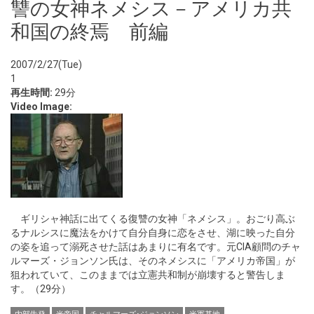
讐の女神ネメシス－アメリカ共
和国の終焉 前編
2007/2/27(Tue)
1
再生時間:
29分
Video Image:
ギリシャ神話に出てくる復讐の女神「ネメシス」。おごり高ぶ
るナルシスに魔法をかけて自分自身に恋をさせ、湖に映った自分
の姿を追って溺死させた話はあまりに有名です。元CIA顧問のチャ
ルマーズ・ジョンソン氏は、そのネメシスに「アメリカ帝国」が
狙われていて、このままでは立憲共和制が崩壊すると警告しま
す。（29分）