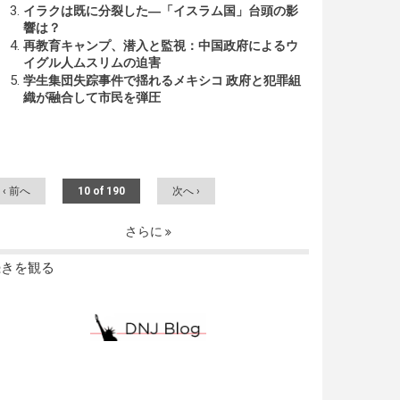
イラクは既に分裂した―「イスラム国」台頭の影
響は？
再教育キャンプ、潜入と監視：中国政府によるウ
イグル人ムスリムの迫害
学生集団失踪事件で揺れるメキシコ 政府と犯罪組
織が融合して市民を弾圧
‹ 前へ
10 of 190
次へ ›
さらに
続きを観る