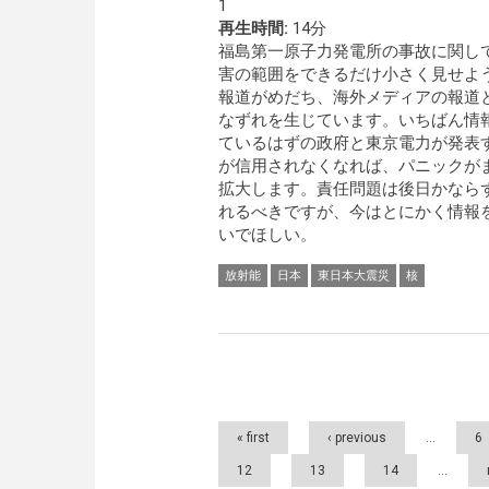
1
再生時間:
14分
福島第一原子力発電所の事故に関し
害の範囲をできるだけ小さく見せよ
報道がめだち、海外メディアの報道
なずれを生じています。いちばん情
ているはずの政府と東京電力が発表
が信用されなくなれば、パニックが
拡大します。責任問題は後日かなら
れるべきですが、今はとにかく情報
いでほしい。
放射能
日本
東日本大震災
核
Pages
« first
‹ previous
…
6
12
13
14
…