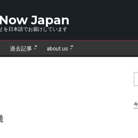
 Now Japan
!
を日本語でお届けしています
過去記事
about us
今
機