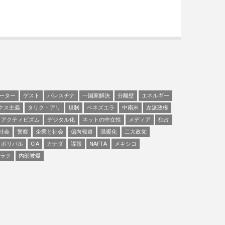
ーター
ゲスト
パレスチナ
一国家解決
分離壁
エネルギー
クス主義
タリク・アリ
規制
ベネズエラ
中南米
左派政権
アクティビズム
デジタル化
ネットの中立性
メディア
独占
社会
警察
企業と社会
偏向報道
温暖化
二大政党
ボリバル
CIA
カナダ
諜報
NAFTA
メキシコ
ラク
内部被爆