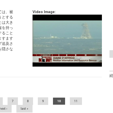
ては、被
Video Image:
うとする
とは大き
報を持っ
すること
ますます
ず追及さ
を隠さな
7
8
9
10
11
next ›
last »