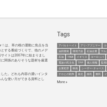
Tags
Now！は、草の根の運動に焦点を当
アパルトヘイト
アリ･アブニマー
カ
命とする番組づくりで、他のメデ
油田開発
環境汚染
石油企業
マル
サイトは2007年に始まりまし
石油
1968
イギリス
ヨーロッパ
者に関係のありそうな題材を厳選
電波の民主化
TPP
個人情報
監視
企業犯罪
映画
シーザー･チャベス
ました。どれも内容の濃いインタ
テロとの戦争
南北
移民
難民
イ
ろんな使い方ができる資料とし
More