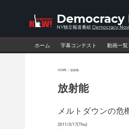
Skip to main content
Democracy
NY独立報道番組
Democracy Now
ホーム
字幕コンテスト
動画一覧
HOME
/
放射能
放射能
メルトダウンの危
2011/3/17(Thu)