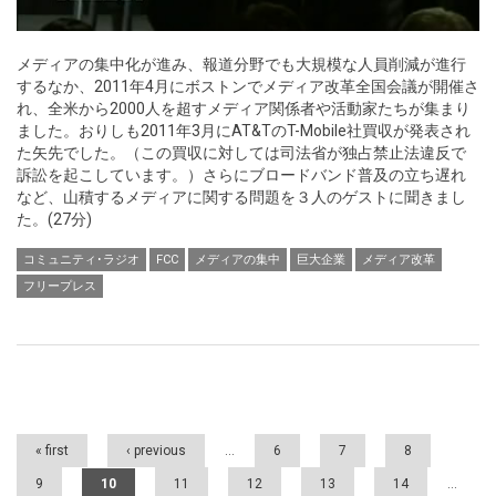
メディアの集中化が進み、報道分野でも大規模な人員削減が進行
するなか、2011年4月にボストンでメディア改革全国会議が開催さ
れ、全米から2000人を超すメディア関係者や活動家たちが集まり
ました。おりしも2011年3月にAT&TのT-Mobile社買収が発表され
た矢先でした。（この買収に対しては司法省が独占禁止法違反で
訴訟を起こしています。）さらにブロードバンド普及の立ち遅れ
など、山積するメディアに関する問題を３人のゲストに聞きまし
た。(27分)
コミュニティ･ラジオ
FCC
メディアの集中
巨大企業
メディア改革
フリープレス
Pages
« first
‹ previous
…
6
7
8
9
10
11
12
13
14
…