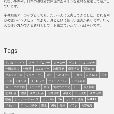
れない事件や、日本の視聴者に関係のありそうな題材を厳選して紹介し
ています。
字幕動画アーカイブとしても、たいへんに充実してきました。どれも内
容の濃いインタビューであり、見るたびに新しい発見があります。いろ
んな使い方ができる資料として、お役立ていただければ幸いです。
Tags
アパルトヘイト
アリ･アブニマー
カーター
ゲスト
パレスチナ
一国家解決
分離壁
エネルギー
油田開発
環境汚染
石油企業
マルクス主義
タリク・アリ
規制
ベネズエラ
中南米
左派政権
石油
1968
イギリス
ヨーロッパ
アクティビズム
デジタル化
ネットの中立性
メディア
独占
電波の民主化
TPP
個人情報
監視社会
警察
企業と社会
偏向報道
温暖化
二大政党
企業犯罪
映画
シーザー･チャベス
ボリバル
CIA
カナダ
諜報
NAFTA
メキシコ
テロとの戦争
南北
移民
難民
イラク
内部被爆
More