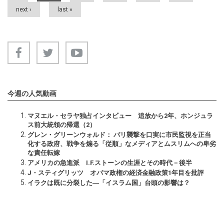
next ›
last »
今週の人気動画
マヌエル・セラヤ独占インタビュー 追放から2年、ホンジュラ
ス前大統領の帰還（2）
グレン・グリーンウォルド： パリ襲撃を口実に市民監視を正当
化する政府、戦争を煽る「従順」なメディアとムスリムへの卑劣
な責任転嫁
アメリカの急進派 I.F.ストーンの生涯とその時代－後半
J・スティグリッツ オバマ政権の経済金融政策1年目を批評
イラクは既に分裂した―「イスラム国」台頭の影響は？