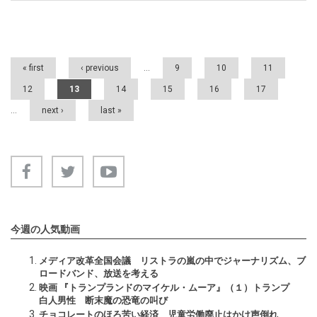
Pages
« first
‹ previous
…
9
10
11
12
13
14
15
16
17
…
next ›
last »
今週の人気動画
メディア改革全国会議 リストラの嵐の中でジャーナリズム、ブ
ロードバンド、放送を考える
映画 『トランプランドのマイケル・ムーア』（１）トランプ
白人男性 断末魔の恐竜の叫び
チョコレートのほろ苦い経済 児童労働廃止はかけ声倒れ