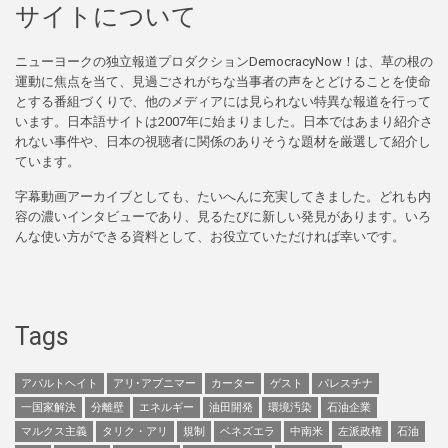
サイトについて
ニューヨークの独立報道プロダクションDemocracyNow！は、草の根の
運動に焦点を当て、見過ごされがちな当事者の声をとどけることを使命
とする番組づくりで、他のメディアには見られない特異な報道を行って
います。日本語サイトは2007年に始まりました。日本ではあまり紹介さ
れない事件や、日本の視聴者に関係のありそうな題材を厳選して紹介し
ています。
字幕動画アーカイブとしても、たいへんに充実してきました。どれも内
容の濃いインタビューであり、見るたびに新しい発見があります。いろ
んな使い方ができる資料として、お役立ていただければ幸いです。
Tags
アパルトヘイト
アリ･アブニマー
カーター
ゲスト
パレスチナ
一国家解決
分離壁
エネルギー
油田開発
環境汚染
石油企業
マルクス主義
タリク・アリ
規制
ベネズエラ
中南米
左派政権
石油