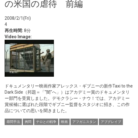
の米国の虐待 前編
2008/2/1(Fri)
4
再生時間:
8分
Video Image:
ドキュメンタリー映画作家アレックス・ギブニーの新作Taxi to the
Dark Side（邦題＝「"闇"へ」）はアカデミー賞のドキュメンタリ
ー部門を受賞しました。デモクラシー・ナウ！では、アカデミー
賞候補に選ばれた段階でギブニー監督をスタジオに招き、この作
品についての思いを聞きました。
尋問手法
拷問
テロとの戦争
映画
アフガニスタン
アブグレイブ