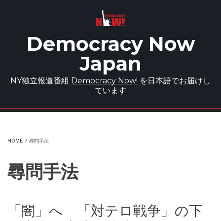
Skip to main content
Democracy Now
Japan
NY独立報道番組
Democracy Now!
を日本語でお届けし
ています
HOME
/
尋問手法
尋問手法
「闇」へ 「対テロ戦争」の下