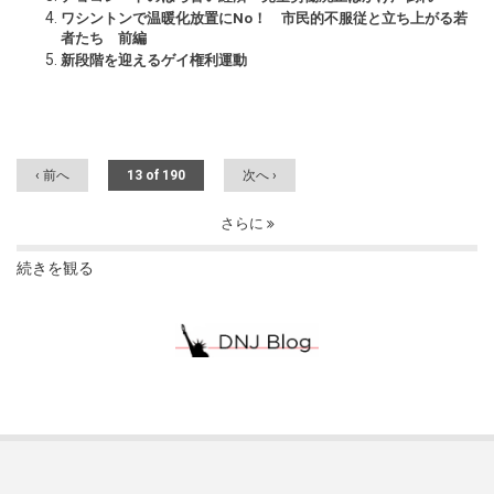
ワシントンで温暖化放置にNo！ 市民的不服従と立ち上がる若
者たち 前編
新段階を迎えるゲイ権利運動
‹ 前へ
13 of 190
次へ ›
さらに
続きを観る