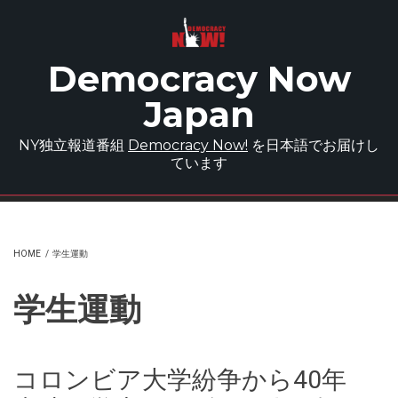
Skip to main content
Democracy Now
Japan
NY独立報道番組
Democracy Now!
を日本語でお届けし
ています
HOME
/
学生運動
学生運動
コロンビア大学紛争から40年