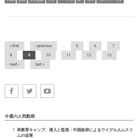
1968
反戦
学生運動
大学
ハーレム
NY
SDS
コロンビア大学
Pages
« first
‹ previous
…
5
6
7
8
9
10
11
12
13
…
next ›
last »
今週の人気動画
再教育キャンプ、潜入と監視：中国政府によるウイグル人ムスリ
ムの迫害