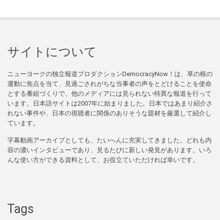
サイトについて
ニューヨークの独立報道プロダクションDemocracyNow！は、草の根の
運動に焦点を当て、見過ごされがちな当事者の声をとどけることを使命
とする番組づくりで、他のメディアには見られない特異な報道を行って
います。日本語サイトは2007年に始まりました。日本ではあまり紹介さ
れない事件や、日本の視聴者に関係のありそうな題材を厳選して紹介し
ています。
字幕動画アーカイブとしても、たいへんに充実してきました。どれも内
容の濃いインタビューであり、見るたびに新しい発見があります。いろ
んな使い方ができる資料として、お役立ていただければ幸いです。
Tags