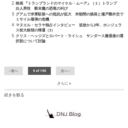
映画 『トランプランドのマイケル・ムーア』（１）トランプ
白人男性 断末魔の恐竜の叫び
グアムで米軍駐留への抵抗が拡大 米朝間の挑発と瀬戸際外交で
ミサイル着弾の危機
マヌエル・セラヤ独占インタビュー 追放から2年、ホンジュラ
ス前大統領の帰還（2）
クリス・ヘッジズとロバート・ライシュ サンダース撤退後の選
択肢について討論
‹ 前へ
9 of 190
次へ ›
さらに
続きを観る