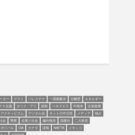
ーター
ゲスト
パレスチナ
一国家解決
分離壁
エネルギー
クス主義
タリク・アリ
規制
ベネズエラ
中南米
左派政権
アクティビズム
デジタル化
ネットの中立性
メディア
独占
社会
警察
企業と社会
偏向報道
温暖化
二大政党
ボリバル
CIA
カナダ
諜報
NAFTA
メキシコ