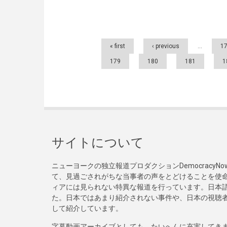
Pages
« first
‹ previous
…
1
179
180
181
1
サイトについて
ニューヨークの独立報道プロダクションDemocracy
て、見過ごされがちな当事者の声をとどけることを使
ィアには見られない特異な報道を行っています。日本語
た。日本ではあまり紹介されない事件や、日本の視聴
して紹介しています。
字幕動画アーカイブとしても、たいへんに充実してき