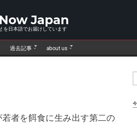
 Now Japan
!
を日本語でお届けしています
過去記事
about us
今
が若者を餌食に生み出す第二の