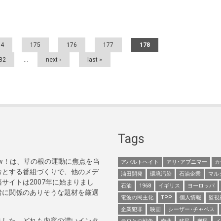
74
175
176
177
178
82
…
next ›
last »
Tags
Now！は、草の根の運動に焦点を当
アパルトヘイト
アリ･アブニマー
カ
命とする番組づくりで、他のメデ
油田開発
環境汚染
石油企業
マル
サイトは2007年に始まりまし
石油
1968
イギリス
ヨーロッパ
者に関係のありそうな題材を厳選
電波の民主化
TPP
個人情報
監視
企業犯罪
映画
シーザー･チャベス
ました。どれも内容の濃いインタ