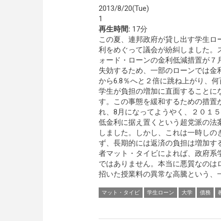
2013/8/20(Tue)
1
再生時間:
17分
この夏、連邦政府が貸し出す学生ロ
利をめぐって議会が紛糾しました。
ォード・ローンの金利低減措置が７
失効するため、一部のローンでは金利
から6.8％へと２倍に跳ね上がり、
学生が負担の増加に直面することに
す。この事態を緩和するための措置
れ、8月になってようやく、２０１
低金利に据え置くという超党派の法
しました。しかし、これは一時しの
ず、長期的には返済の負担は増加す
者マット・タイビによれば、政府系
ではありません。本当に悪質なのは
招いた授業料の異常な高騰という、一
マット・タイビ
学生ローン
大学
債務