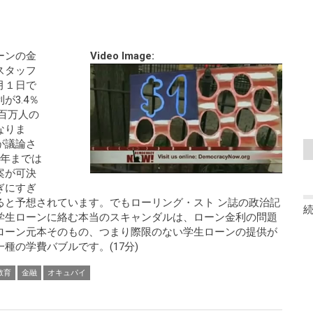
ーンの金
Video Image:
スタッフ
月１日で
が3.4％
何百万人の
なりま
が議論さ
５年までは
案が可決
ぎにすぎ
ると予想されています。でもローリング・スト ン誌の政治記
学生ローンに絡む本当のスキャンダルは、ローン金利の問題
ローン元本そのもの、つまり際限のない学生ローンの提供が
種の学費バブルです。(17分)
教育
金融
オキュパイ