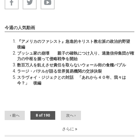
今週の人気動画
『アメリカのファシスト』急進的キリスト教右派の政治的野望
後編
ブッシュ家の崩壊 親子の確執につけ入り、過激信仰集団が権
力の中枢を握って侵略戦争を開始
数百万人を飢えさせ責任を取らないウォール街の食糧バブル
ラージ・パテルが語る世界貿易機関の交渉決裂
スラヴォイ・ジジェクとの対話 「あれから４０年、我々は
今？」 後編
‹ 前へ
8 of 190
次へ ›
さらに