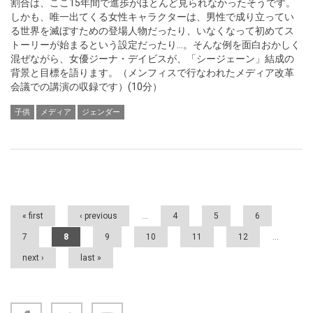
割合は、ここ15年間で進歩がほとんど見られなかったそうです。
しかも、唯一出てくる女性キャラクターは、男性で成り立ってい
る世界を滅ぼすための登場人物だったり、いなくなって初めてス
トーリーが始まるという設定だったり…。そんな例を面白おかしく
混ぜながら、女優ジーナ・デイビスが、「シージェーン」結成の
背景と目標を語ります。（メンフィスで行なわれたメディア改革
会議での講演の収録です）(10分）
子供
メディア
ジェンダー
Pages
« first
‹ previous
…
4
5
6
7
8
9
10
11
12
…
next ›
last »