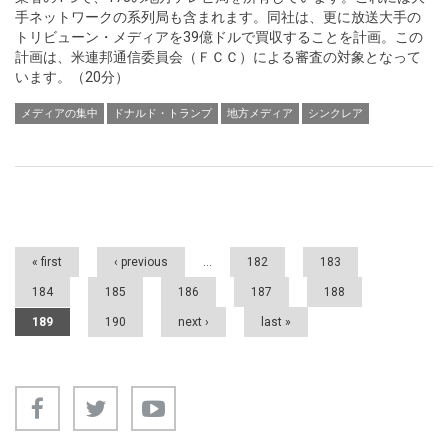
手ネットワークの系列局も含まれます。同社は、更に放送大手の
トリビューン・メディアを39億ドルで買収することを計画。この
計画は、米連邦通信委員会（ＦＣＣ）による審査の対象となって
います。（20分）
メディアの集中
ドナルド・トランプ
地方メディア
シンクレア
Pages
« first
‹ previous
…
182
183
184
185
186
187
188
189
190
next ›
last »