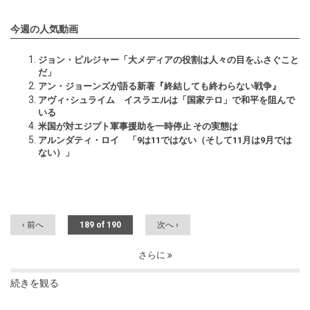
今週の人気動画
ジョン・ピルジャー「大メディアの役割は人々の目をふさぐこと
だ」
アン・ジョーンズが語る新著『終結しても終わらない戦争』
アヴィ･シュライム イスラエルは「国家テロ」で和平を阻んで
いる
米国が対エジプト軍事援助を一時停止 その実態は
アルンダティ・ロイ 「9は11ではない（そして11月は9月では
ない）」
‹ 前へ
189 of 190
次へ ›
さらに
続きを観る