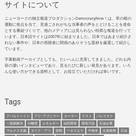
サイトについて
ニューヨークの独立報道プロダクションDemocracyNow！は、草の根の
運動に焦点を当て、見過ごされがちな当事者の声をとどけることを使命
とする番組づくりで、他のメディアには見られない特異な報道を行って
います。日本語サイトは2007年に始まりました。日本ではあまり紹介さ
れない事件や、日本の視聴者に関係のありそうな題材を厳選して紹介し
ています。
字幕動画アーカイブとしても、たいへんに充実してきました。どれも内
容の濃いインタビューであり、見るたびに新しい発見があります。いろ
んな使い方ができる資料として、お役立ていただければ幸いです。
Tags
アパルトヘイト
アリ･アブニマー
カーター
ゲスト
パレスチナ
一国家解決
分離壁
エネルギー
油田開発
環境汚染
石油企業
マルクス主義
タリク・アリ
規制
ベネズエラ
中南米
左派政権
石油