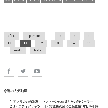
反戦
内部告発
ベトナム
ペンタゴン文書
ダニエル・エルズバーグ
Pages
« first
‹ previous
…
7
8
9
10
11
12
13
14
15
…
next ›
last »
今週の人気動画
アメリカの急進派 I.F.ストーンの生涯とその時代－後半
J・スティグリッツ オバマ政権の経済金融政策1年目を批評