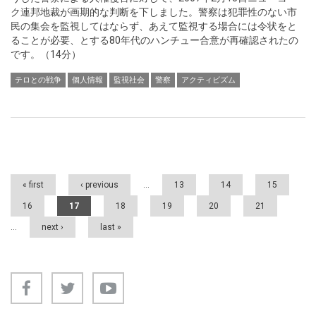
ク連邦地裁が画期的な判断を下しました。警察は犯罪性のない市
民の集会を監視してはならず、あえて監視する場合には令状をと
ることが必要、とする80年代のハンチュー合意が再確認されたの
です。（14分）
テロとの戦争
個人情報
監視社会
警察
アクティビズム
Pages
« first
‹ previous
…
13
14
15
16
17
18
19
20
21
…
next ›
last »