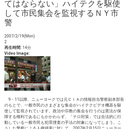
てはならない」ハイテクを駆使
して市民集会を監視するＮＹ市
警
2007/2/19(Mon)
2
再生時間:
14分
Video Image:
9・11以降、ニューヨークでは元ＣＩＡの情報担当警察副本部長
のもとで、一般市民のさまざまな集会がハイテクビデオ機器を駆
使して監視されています。政治や宗教の集会を行うのは憲法が保
障する権利であるにもかかわらず、「テロ対策」では合法的に行
動している一般市民も犯罪捜査の手法の対象になってしまう。こ
うした警察による人権侵害に対して、2007年2月15日ニューヨー