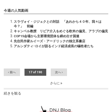
今週の人気動画
スラヴォイ・ジジェクとの対話 「あれから４０年、我々は
今？」 前編
キャンベル教授 リビア介入をめぐる欧米の偏見、アラブの偏見
COP15会場から主要環境団体を締め出す国連
先住民作家ルイーズ・アードリックの独立系書店
アルンダティ･ロイが語るインド経済成長の犠牲者たち
‹ 前へ
17 of 190
次へ ›
さらに
続きを観る