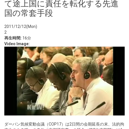
て途上国に責任を転化する先進
国の常套手段
2011/12/12(Mon)
2
再生時間:
16分
Video Image:
ダーバン気候変動会議（COP17）は2日間の会期延長の末、法的拘