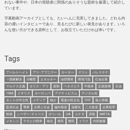
れない事件や、日本の視聴者に関係のありそうな題材を厳選して紹介し
ています。
字幕動画アーカイブとしても、たいへんに充実してきました。どれも内
容の濃いインタビューであり、見るたびに新しい発見があります。いろ
んな使い方ができる資料として、お役立ていただければ幸いです。
Tags
アパルトヘイト
アリ･アブニマー
カーター
ゲスト
パレスチナ
一国家解決
分離壁
エネルギー
油田開発
環境汚染
石油企業
マルクス主義
タリク・アリ
規制
ベネズエラ
中南米
左派政権
石油
1968
イギリス
ヨーロッパ
アクティビズム
デジタル化
ネットの中立性
メディア
独占
電波の民主化
TPP
個人情報
監視社会
警察
企業と社会
偏向報道
温暖化
二大政党
企業犯罪
映画
シーザー･チャベス
ボリバル
CIA
カナダ
諜報
NAFTA
メキシコ
テロとの戦争
南北
移民
難民
イラク
内部被爆