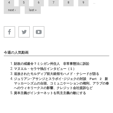
4
5
6
7
8
9
…
next ›
last »
今週の人気動画
財政の戒厳令？ミシガン州住人 非常事態法に訴訟
マヌエル・セラヤ独占インタビュー（１）
追放されたモルディブ前大統領モハメド・ナシードが語る
ジュリアン･アサンジとスラボイ･ジジェクの対談 Part 2 新
マッカーシズムの台頭、コミュニケーションの権利、アラブの春
へのウィキリークスの影響、クレジット会社提訴など
資本主義がインターネットを民主主義の敵にする