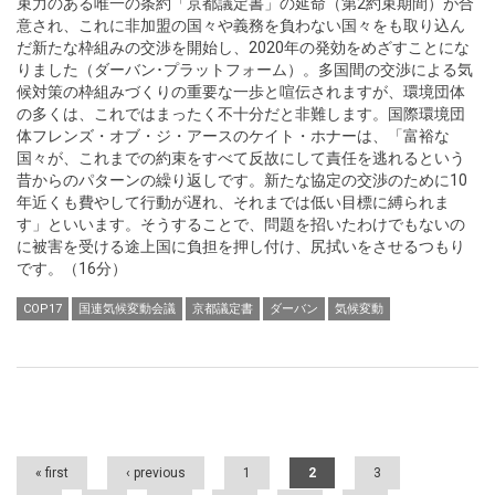
束力のある唯一の条約「京都議定書」の延命（第2約束期間）が合
意され、これに非加盟の国々や義務を負わない国々をも取り込ん
だ新たな枠組みの交渉を開始し、2020年の発効をめざすことにな
りました（ダーバン･プラットフォーム）。多国間の交渉による気
候対策の枠組みづくりの重要な一歩と喧伝されますが、環境団体
の多くは、これではまったく不十分だと非難します。国際環境団
体フレンズ・オブ・ジ・アースのケイト・ホナーは、「富裕な
国々が、これまでの約束をすべて反故にして責任を逃れるという
昔からのパターンの繰り返しです。新たな協定の交渉のために10
年近くも費やして行動が遅れ、それまでは低い目標に縛られま
す」といいます。そうすることで、問題を招いたわけでもないの
に被害を受ける途上国に負担を押し付け、尻拭いをさせるつもり
です。（16分）
COP17
国連気候変動会議
京都議定書
ダーバン
気候変動
Pages
« first
‹ previous
1
2
3