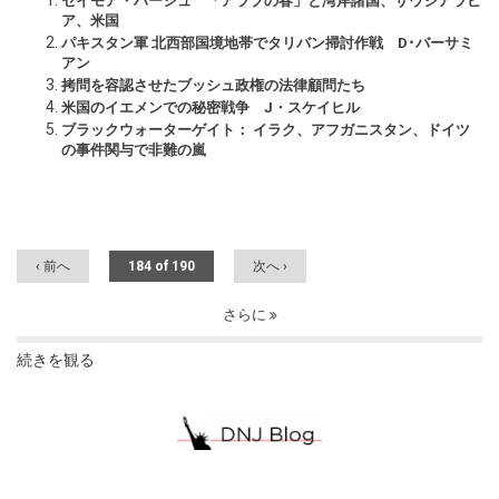
セイモア・ハーシュ 「アラブの春」と湾岸諸国、サウジアラビ
ア、米国
パキスタン軍 北西部国境地帯でタリバン掃討作戦 D･バーサミ
アン
拷問を容認させたブッシュ政権の法律顧問たち
米国のイエメンでの秘密戦争 J・スケイヒル
ブラックウォーターゲイト： イラク、アフガニスタン、ドイツ
の事件関与で非難の嵐
‹ 前へ
184 of 190
次へ ›
さらに
続きを観る