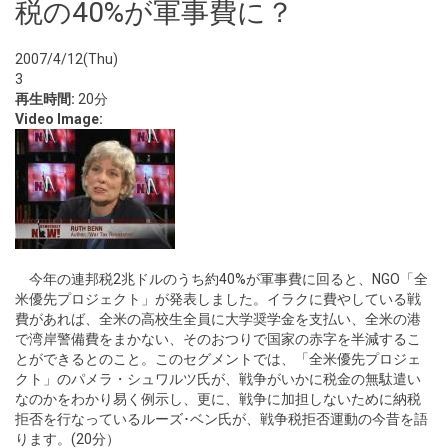
税の40%が軍事費に？
2007/4/12(Thu)
3
再生時間:
20分
Video Image:
今年の連邦税2兆ドルのうち約40%が軍事費に回ると、NGO「全
米優先プロジェクト」が発表しました。イラクに費やしている戦
費があれば、全米の高校生全員に大学奨学金を支払い、全米の港
で湾岸警備費をまかない、そのおつりで国家の赤字を半減するこ
とができるとのこと。このセグメントでは、「全米優先プロジェ
クト」のパメラ・シュワルツ氏が、戦争がいかに税金の無駄遣い
なのかをわかり易く例示し、更に、戦争に加担しないために納税
拒否を行なっているルーズ･ベン氏が、戦争税拒否運動の今昔を語
ります。(20分）