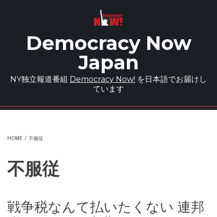
Skip to main content
Democracy Now
Japan
NY独立報道番組
Democracy Now!
を日本語でお届けし
ています
HOME
/
不服従
不服従
戦争税なんて払いたくない 連邦