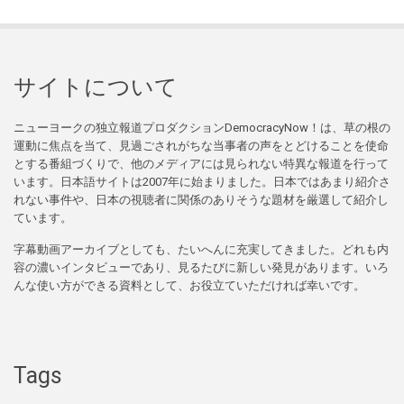
サイトについて
ニューヨークの独立報道プロダクションDemocracyNow！は、草の根の
運動に焦点を当て、見過ごされがちな当事者の声をとどけることを使命
とする番組づくりで、他のメディアには見られない特異な報道を行って
います。日本語サイトは2007年に始まりました。日本ではあまり紹介さ
れない事件や、日本の視聴者に関係のありそうな題材を厳選して紹介し
ています。
字幕動画アーカイブとしても、たいへんに充実してきました。どれも内
容の濃いインタビューであり、見るたびに新しい発見があります。いろ
んな使い方ができる資料として、お役立ていただければ幸いです。
Tags