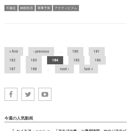
不服従
納税拒否
軍事予算
アクティビズム
Pages
« first
‹ previous
…
180
181
182
183
184
185
186
187
188
…
next ›
last »
今週の人気動画