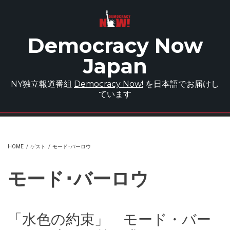
Skip to main content
Democracy Now
Japan
NY独立報道番組
Democracy Now!
を日本語でお届けし
ています
HOME
/
ゲスト
/
モード･バーロウ
モード･バーロウ
「水色の約束」 モード・バー