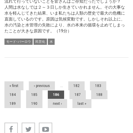
流れて行っていないことを皆さんはご存知だったでしょうか？
人間は水なしでは２～３日しか生きていかれません。その大事な
水を軽んじてきた結果、いま私たちは人類の歴史で最大の危機に
直面しているのです。原因は気候変動です。しかしそれ以上に、
水の汚染と水管理の失敗により、水の本来の循環を止めてしまっ
たことが大きな原因です。（19分）
モード･バーロウ
民営化
水
Pages
« first
‹ previous
…
182
183
184
185
186
187
188
189
190
next ›
last »