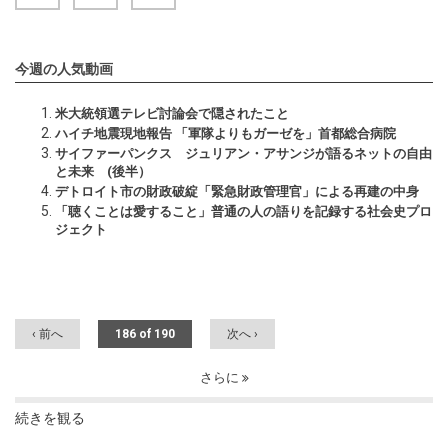
今週の人気動画
米大統領選テレビ討論会で隠されたこと
ハイチ地震現地報告 「軍隊よりもガーゼを」首都総合病院
サイファーパンクス ジュリアン・アサンジが語るネットの自由
と未来 (後半）
デトロイト市の財政破綻「緊急財政管理官」による再建の中身
「聴くことは愛すること」普通の人の語りを記録する社会史プロ
ジェクト
‹ 前へ
186 of 190
次へ ›
さらに
続きを観る