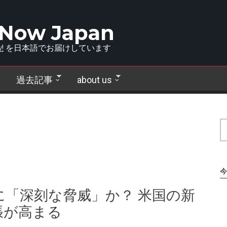
 Now Japan
!
を日本語でお届けしています
過去記事
about us
今
「深刻な脅威」か？ 米国の新
張が高まる