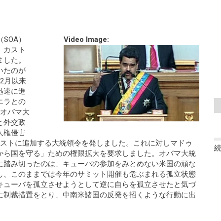
SOA）
Video Image:
、カスト
ました。
いたのが
2月以来
迅速に進
エラとの
にオバマ大
と外交政
人権侵害
リストに追加する大統領令を発しました。これに対しマドゥ
から国を守る」ための権限拡大を要求しました。オバマ大統
に踏み切ったのは、キューバの参加をみとめない米国の頑な
し、このままでは今年のサミット開催も危ぶまれる孤立状態
キューバを孤立させようとして逆に自らを孤立させたと気づ
に制裁措置をとり、中南米諸国の反発を招くような行動に出