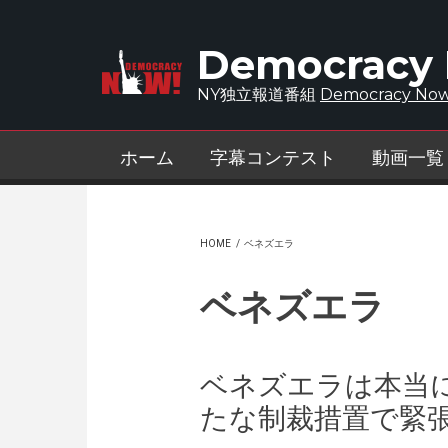
Skip to main content
Democracy
NY独立報道番組
Democracy Now
ホーム
字幕コンテスト
動画一覧
HOME
/
ベネズエラ
ベネズエラ
ベネズエラは本当に
たな制裁措置で緊