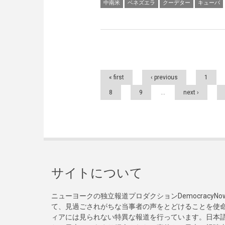
中南米
ベネズエラ
クーデター
キューバ
Pages
« first
‹ previous
1
8
9
…
next ›
サイトについて
ニューヨークの独立報道プロダクションDemocracy
て、見過ごされがちな当事者の声をとどけることを使
ィアには見られない特異な報道を行っています。日本語