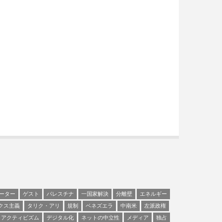
ーター
ゲスト
パレスチナ
一国家解決
分離壁
エネルギー
クス主義
タリク・アリ
規制
ベネズエラ
中南米
左派政権
アクティビズム
デジタル化
ネットの中立性
メディア
独占