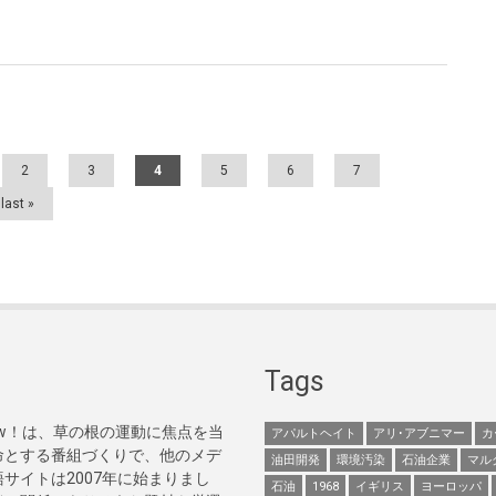
2
3
4
5
6
7
last »
Tags
Now！は、草の根の運動に焦点を当
アパルトヘイト
アリ･アブニマー
カ
命とする番組づくりで、他のメデ
油田開発
環境汚染
石油企業
マル
サイトは2007年に始まりまし
石油
1968
イギリス
ヨーロッパ