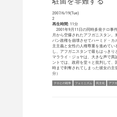
駐留を非難する
2007/6/19(Tue)
2
再生時間:
11分
2001年9月11日の同時多発テロ事件
月から空爆されたアフガニスタン。
バン政権を崩壊させてハーミド・カ
主主義と女性の人権尊重を進めてい
し、アフガニスタンで最もはっきり
マラライ・ジョヤは、大きな声で異
ントでは、政府を堂々と批判して、
時まで剥奪されてしまった彼女の主張
分）
テロとの戦争
フェミニズム
民主化
アフ