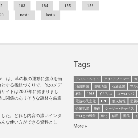
82
183
184
185
186
90
next ›
last »
Tags
Now！は、草の根の運動に焦点を当
アパルトヘイト
アリ･アブニマー
カ
命とする番組づくりで、他のメデ
油田開発
環境汚染
石油企業
マル
サイトは2007年に始まりまし
石油
1968
イギリス
ヨーロッパ
者に関係のありそうな題材を厳選
電波の民主化
TPP
個人情報
監視
企業犯罪
映画
シーザー･チャベス
ました。どれも内容の濃いインタ
テロとの戦争
南北
移民
難民
イ
ろんな使い方ができる資料とし
More