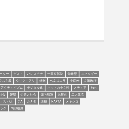
ーター
ゲスト
パレスチナ
一国家解決
分離壁
エネルギー
クス主義
タリク・アリ
規制
ベネズエラ
中南米
左派政権
アクティビズム
デジタル化
ネットの中立性
メディア
独占
社会
警察
企業と社会
偏向報道
温暖化
二大政党
ボリバル
CIA
カナダ
諜報
NAFTA
メキシコ
ラク
内部被爆