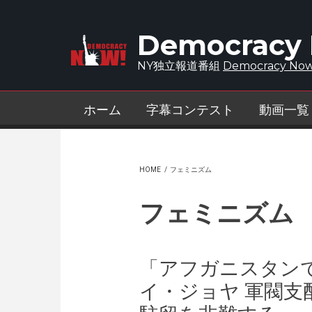
Skip to main content
Democracy
NY独立報道番組
Democracy Now
ホーム
字幕コンテスト
動画一覧
HOME
/
フェミニズム
フェミニズム
「アフガニスタン
イ・ジョヤ 軍閥