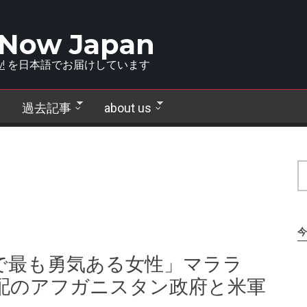
 Now Japan
!
を日本語でお届けしています
過去記事
about us
今
で最も勇気ある女性」マララ
支配のアフガニスタン政府と米軍