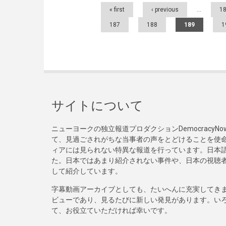
Pages
« first
‹ previous
…
1
187
188
189
1
サイトについて
ニューヨークの独立報道プロダクションDemocracy
て、見過ごされがちな当事者の声をとどけることを使
ィアには見られない特異な報道を行っています。日本語
た。日本ではあまり紹介されない事件や、日本の視聴
して紹介しています。
字幕動画アーカイブとしても、たいへんに充実してき
ビューであり、見るたびに新しい発見があります。い
て、お役立ていただければ幸いです。