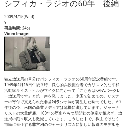
シフィカ・ラジオの60年 後編
2009/4/15(Wed)
9
再生時間:
24分
Video Image:
独立放送局の草分けパシフィカ・ラジオの60周年記念番組です。
1949年4月15日午後３時、良心的兵役拒否者でカリスマ的な平和
活動家ルイス・ヒルがマイクに向かって「こちらはKPFAバークレ
ー放送局です」と第一声を発しました。米国で初めての、リスナ
ーの寄付で支えられた非営利ラジオ局が誕生した瞬間でした。 60
年後の今、米国の商業メディアは危機に瀕しています。ジャーナ
リストの大量解雇、100年の歴史をもつ新聞社の倒産が相次ぎ、放
送局の刻々収入も激減しています。こうした中で、株主ではなく
市民に奉仕する非営利のジャーナリズムに新しい報道のモデルを