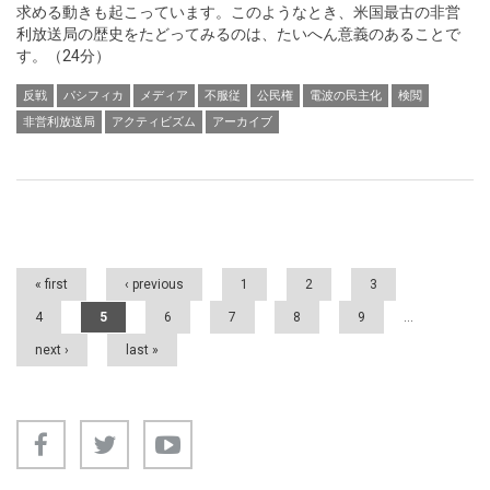
求める動きも起こっています。このようなとき、米国最古の非営
利放送局の歴史をたどってみるのは、たいへん意義のあることで
す。（24分）
反戦
パシフィカ
メディア
不服従
公民権
電波の民主化
検閲
非営利放送局
アクティビズム
アーカイブ
Pages
« first
‹ previous
1
2
3
4
5
6
7
8
9
…
next ›
last »