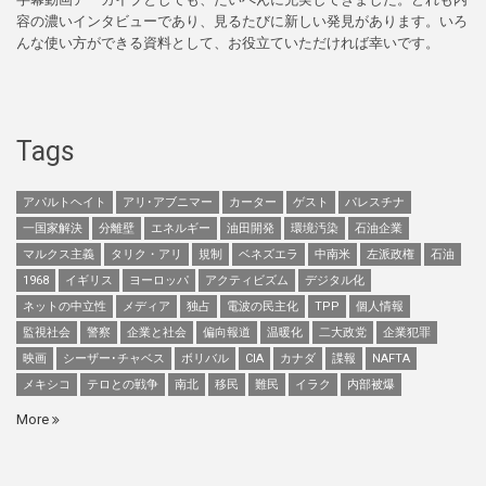
容の濃いインタビューであり、見るたびに新しい発見があります。いろ
んな使い方ができる資料として、お役立ていただければ幸いです。
Tags
アパルトヘイト
アリ･アブニマー
カーター
ゲスト
パレスチナ
一国家解決
分離壁
エネルギー
油田開発
環境汚染
石油企業
マルクス主義
タリク・アリ
規制
ベネズエラ
中南米
左派政権
石油
1968
イギリス
ヨーロッパ
アクティビズム
デジタル化
ネットの中立性
メディア
独占
電波の民主化
TPP
個人情報
監視社会
警察
企業と社会
偏向報道
温暖化
二大政党
企業犯罪
映画
シーザー･チャベス
ボリバル
CIA
カナダ
諜報
NAFTA
メキシコ
テロとの戦争
南北
移民
難民
イラク
内部被爆
More