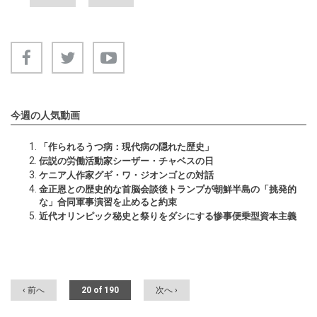
今週の人気動画
「作られるうつ病：現代病の隠れた歴史」
伝説の労働活動家シーザー・チャベスの日
ケニア人作家グギ・ワ・ジオンゴとの対話
金正恩との歴史的な首脳会談後トランプが朝鮮半島の「挑発的
な」合同軍事演習を止めると約束
近代オリンピック秘史と祭りをダシにする惨事便乗型資本主義
‹ 前へ
20 of 190
次へ ›