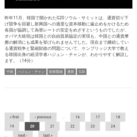
昨年11月、韓国で開かれたG20ソウル・サミットは、通貨切り下
げ競争を回避し新興国への過度な資本移動に歯止めをかけるため
各国が協調して為替レートの安定をめざすというものでしたが、
オバマ大統領は韓国との自由貿易協定の実現も、中国との通貨摩
擦の解消にも成果を挙げられませんでした。現在まで継続してい
る通貨戦争と緊縮財政の問題について、ケンブリッジ大学で教え
る韓国出身の経済学者ハジュン・チャンが、わかりやすく解説し
ます。（14分）
中国
ハジュン・チャン
財政緊縮
通貨
G20
Pages
« first
‹ previous
…
16
17
18
19
20
21
22
23
24
…
next ›
last »