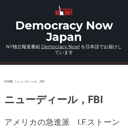
Skip to main content
Democracy Now
Japan
NY独立報道番組
Democracy Now!
を日本語でお届けし
ています
HOME
/
ニューディール，FBI
ニューディール，FBI
アメリカの急進派 I.F.ストーン