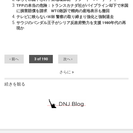
TPPの本当の危険：トランスカナダ社がパイプライン却下で米国
に損害賠償を請求 WTO敗訴で精肉の産地表示も撤回
テレビに映らないＷ杯 警察の取り締まり強化と強制退去
サウジのバンダル王子がシリア反政府勢力を支援 1980年代の再
現か
‹ 前へ
3 of 190
次へ ›
さらに
続きを観る