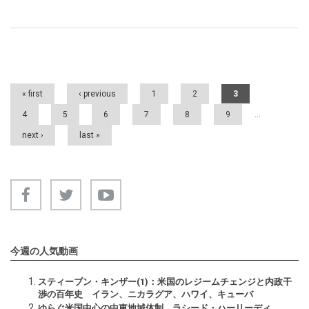
Pages
« first
‹ previous
1
2
3
4
5
6
7
8
9
…
next ›
last »
今週の人気動画
スティーブン・キンザー(1)：米国のレジームチェンジと内政干
渉の百年史 イラン、ニカラグア、ハワイ、キューバ
ゆらぐ米国中心の中東地域体制 ラシード・ハーリーディ