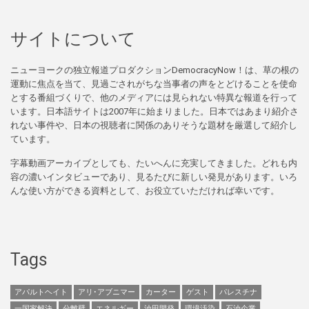
サイトについて
ニューヨークの独立報道プロダクションDemocracyNow！は、草の根の
運動に焦点を当て、見過ごされがちな当事者の声をとどけることを使命
とする番組づくりで、他のメディアには見られない特異な報道を行って
います。日本語サイトは2007年に始まりました。日本ではあまり紹介さ
れない事件や、日本の視聴者に関係のありそうな題材を厳選して紹介し
ています。
字幕動画アーカイブとしても、たいへんに充実してきました。どれも内
容の濃いインタビューであり、見るたびに新しい発見があります。いろ
んな使い方ができる資料として、お役立ていただければ幸いです。
Tags
アパルトヘイト
アリ･アブニマー
カーター
ゲスト
パレスチナ
一国家解決
分離壁
エネルギー
油田開発
環境汚染
石油企業