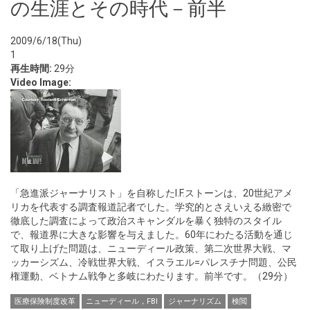
の生涯とその時代－前半
2009/6/18(Thu)
1
再生時間:
29分
Video Image:
「急進派ジャーナリスト」を自称したI.F.ストーンは、20世紀アメ
リカを代表する調査報道記者でした。学究的とさえいえる緻密で
徹底した調査によって政治スキャンダルを暴く独特のスタイル
で、報道界に大きな影響を与えました。60年にわたる活動を通じ
て取り上げた問題は、ニューディール政策、第二次世界大戦、マ
ッカーシズム、冷戦世界大戦、イスラエル=パレスチナ問題、公民
権運動、ベトナム戦争と多岐にわたります。前半です。（29分）
医療保険制度改革
ニューディール，FBI
ジャーナリズム
検閲