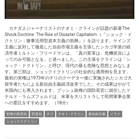
カナダ人ジャーナリストのナオミ・クラインが話題の新著The
Shock Doctrine: The Rise of Disaster Capitalism（『ショック・ド
クトリン：惨事活用型資本主義の勃興』）を語ります。ケインズ
主義に反対して徹底した自由市場主義を主張したシカゴ学派の経
済学者ミルトン・フリードマンは、「真の変革は、危機状況によ
ってのみ可能となる」と述べました。この主張をクラインは「シ
ョック・ドクトリン」と呼び、現代の最も危険な思想とみなしま
す。第三部は、ショックドクトリンの社会的な適用例を見ます。
最初の実権は1973年のチリのクーデター後に実施されたシカゴ大
留学者たちによる新自由主義経済改革でした。その成果はやがて
米国内にも導入されます。ブッシュ政権の国防長官に就任したド
ナルド・ラムズフェルドは、米軍を大リストラして民間軍事企業
への委託をすすめます。（18分）
戦争の民営化
民営化
チリ
ナオミ･クライン
新自由主義
イラク
ショックドクトリン