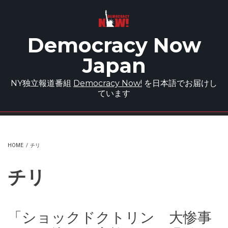
Skip to main content
Democracy Now
Japan
NY独立報道番組
Democracy Now!
を日本語でお届けし
ています
HOME
/
チリ
チリ
「ショックドクトリン 大惨事