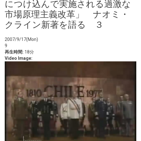
につけ込んで実施される過激な
市場原理主義改革」 ナオミ・
クライン新著を語る ３
2007/9/17(Mon)
9
再生時間:
18分
Video Image: