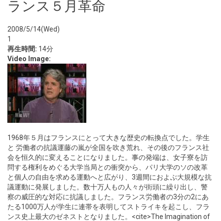
ランス５月革命
2008/5/14(Wed)
1
再生時間:
14分
Video Image:
1968年５月はフランスにとって大きな歴史の転換点でした。学生
と 労働者の抗議運藤の嵐が全国を吹き荒れ、その後のフランス社
会を恒久的に変えることになりました。事の発端は、女子寮を訪
問する権利をめぐる大学当局との衝突から、パリ大学のソの改革
と個人の自由を求める運動へと広がり、3週間におよぶ大規模な抗
議運動に発展しました。数十万人もの人々が街頭に繰り出し、警
察の威圧的な対応に抗議しました。フランス労働者の3分の2にあ
たる1000万人が学生に連帯を表明してストライキを起こし、フラ
ンス史上最大のゼネストとなりました。<cite>The Imagination of