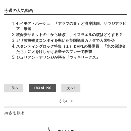
今週の人気動画
セイモア・ハーシュ 「アラブの春」と湾岸諸国、サウジアラビ
ア、米国
核保安サミットの「から騒ぎ」、イスラエルの核はどうする？
ガザ救援物資コンボイを率いた英国議員カナダで入国拒否
スタンディングロック特集（１） DAPLの警備員 「水の保護者
たち」に犬をけしかけ唐辛子スプレーで攻撃
ジュリアン・アサンジが語る『ウィキリークス』
‹ 前へ
183 of 190
次へ ›
さらに
続きを観る