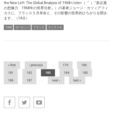
the New Left: The Global Analysis of 1968</cite>（『（『新左翼
の想像力 1968年の世界分析』）の著者ジョージ・カツィアフィ
カスに、フランス５月革命と、その影響の世界的ひろがりを聞き
ます。（14分）
1968
ヨーロッパ
フランス
ストライキ
Pages
« first
‹ previous
…
179
180
181
182
183
184
185
186
187
…
next ›
last »