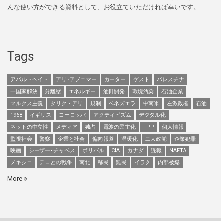
んな使い方ができる資料として、お役立ていただければ幸いです。
Tags
アパルトヘイト
アリ･アブニマー
カーター
ゲスト
パレスチナ
一国家解決
分離壁
エネルギー
油田開発
環境汚染
石油企業
マルクス主義
タリク・アリ
規制
ベネズエラ
中南米
左派政権
石油
1968
イギリス
ヨーロッパ
アクティビズム
デジタル化
ネットの中立性
メディア
独占
電波の民主化
TPP
個人情報
監視社会
警察
企業と社会
偏向報道
温暖化
二大政党
企業犯罪
映画
シーザー･チャベス
ボリバル
CIA
カナダ
諜報
NAFTA
メキシコ
テロとの戦争
南北
移民
難民
イラク
内部被爆
More