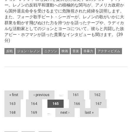
ー。レノンの反戦平和運動への積極的な関与が、アメリカ政府か
ら国外退去命令を受けるまでに危険視された経緯を説明します。
また、フォーク歌手ピート・シーガーが、レノンの歌がいかに大
群衆を動かす飛びぬけた力を持つかを語ったテープや、ラディカ
ルな活動家としてのジョンとヨーコについて、彼らと共闘した故
アビー・ホフマンが語った貴重なインタビューも聞けます。 (39
分)
反戦
ジョン・レノン
ニクソン
映画
音楽
非暴力
アクティビズム
Pages
« first
‹ previous
…
161
162
163
164
165
166
167
168
169
…
next ›
last »