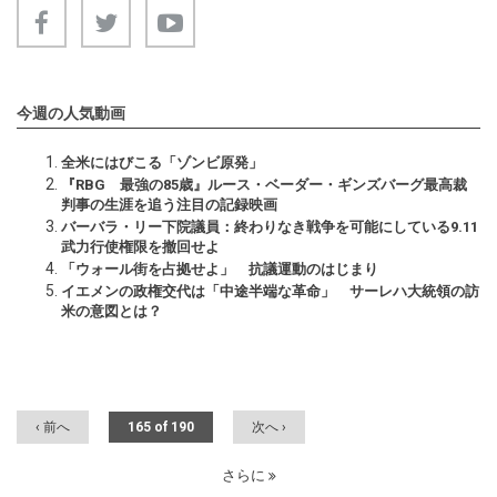
今週の人気動画
全米にはびこる「ゾンビ原発」
『RBG 最強の85歳』ルース・ベーダー・ギンズバーグ最高裁
判事の生涯を追う注目の記録映画
バーバラ・リー下院議員：終わりなき戦争を可能にしている9.11
武力行使権限を撤回せよ
「ウォール街を占拠せよ」 抗議運動のはじまり
イエメンの政権交代は「中途半端な革命」 サーレハ大統領の訪
米の意図とは？
‹ 前へ
165 of 190
次へ ›
さらに