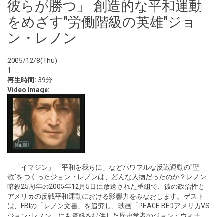
彼らが勝つ」 創造的な平和運動
をめざす"労働階級の英雄"ジョ
ン・レノン
2005/12/8(Thu)
1
再生時間:
39分
Video Image:
「イマジン」「平和を我らに」などパワフルな反戦運動の"聖
歌"をつくったジョン・レノンは、どんな人物だったのか？レノン
暗殺25周年の2005年12月5日に放送された番組で、彼の政治性と
アメリカの反戦平和運動における影響力をみなおします。ゲスト
は、FBIの「レノン文書」を追究し、映画「PEACE BEDアメリカVS
ジョン･レノン」にも資料を提供した歴史学者のジョン・ウィナ