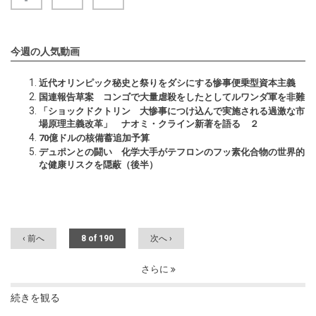
今週の人気動画
近代オリンピック秘史と祭りをダシにする惨事便乗型資本主義
国連報告草案 コンゴで大量虐殺をしたとしてルワンダ軍を非難
「ショックドクトリン 大惨事につけ込んで実施される過激な市
場原理主義改革」 ナオミ・クライン新著を語る ２
70億ドルの核備蓄追加予算
デュポンとの闘い 化学大手がテフロンのフッ素化合物の世界的
な健康リスクを隠蔽（後半）
‹ 前へ
8 of 190
次へ ›
さらに
続きを観る