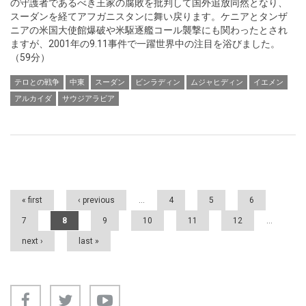
の守護者であるべき王家の腐敗を批判して国外追放同然となり、
スーダンを経てアフガニスタンに舞い戻ります。ケニアとタンザ
ニアの米国大使館爆破や米駆逐艦コール襲撃にも関わったとされ
ますが、2001年の9.11事件で一躍世界中の注目を浴びました。
（59分）
テロとの戦争
中東
スーダン
ビンラディン
ムジャヒディン
イエメン
アルカイダ
サウジアラビア
Pages
« first
‹ previous
…
4
5
6
7
8
9
10
11
12
…
next ›
last »