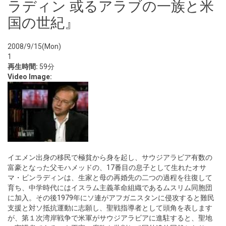
ラディン 或るアラブの一族と米
国の世紀』
2008/9/15(Mon)
1
再生時間:
59分
Video Image:
イエメン出身の移民で極貧から身を起し、サウジアラビア有数の
富豪となった父モハメッドの、17番目の息子として生れたオサ
マ・ビンラディンは、生家と母の再婚先の二つの過程を往復して
育ち、中学時代にはイスラム主義革命組織であるムスリム同胞団
に加入。その後1979年にソ連がアフガニスタンに侵攻すると難民
支援と対ソ抵抗運動に志願し、聖戦指導者として頭角を表します
が、第１次湾岸戦争で米軍がサウジアラビアに進駐すると、聖地