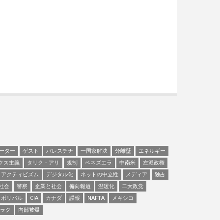
ーター
ゲスト
パレスチナ
一国家解決
分離壁
エネルギー
クス主義
タリク・アリ
規制
ベネズエラ
中南米
左派政権
アクティビズム
デジタル化
ネットの中立性
メディア
独占
社会
警察
企業と社会
偏向報道
温暖化
二大政党
ボリバル
CIA
カナダ
諜報
NAFTA
メキシコ
ラク
内部被爆