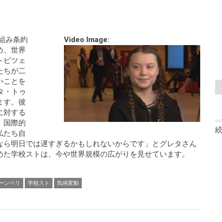
枠組み条約
Video Image:
め、世界
トビツェ
たちが二
いことを
タ・トゥ
ます。彼
に対する
、国際的
私たち自
なら明日では遅すぎるかもしれないからです」とグレタさん
めた学校ストは、今や世界規模の広がりを見せています。
ーンベリ
学校スト
気候変動