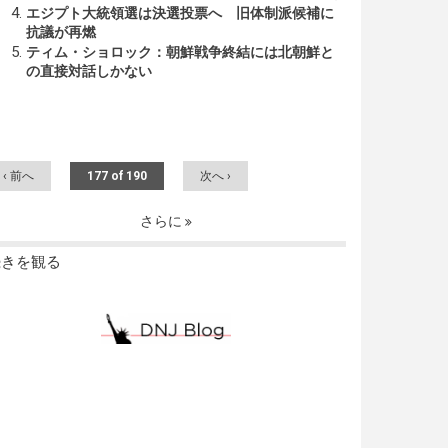
エジプト大統領選は決選投票へ 旧体制派候補に
抗議が再燃
ティム・ショロック：朝鮮戦争終結には北朝鮮と
の直接対話しかない
‹ 前へ
177 of 190
次へ ›
さらに
続きを観る