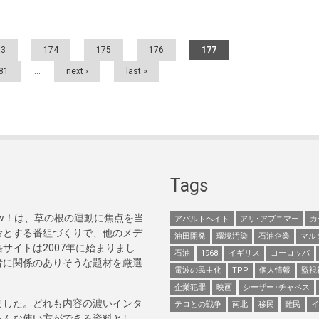
73
174
175
176
177
81
…
next ›
last »
Tags
Now！は、草の根の運動に焦点を当
アパルトヘイト
アリ･アブニマー
カ
命とする番組づくりで、他のメデ
油田開発
環境汚染
石油企業
マル
サイトは2007年に始まりまし
石油
1968
イギリス
ヨーロッパ
者に関係のありそうな題材を厳選
電波の民主化
TPP
個人情報
監視
企業犯罪
映画
シーザー･チャベス
ました。どれも内容の濃いインタ
テロとの戦争
南北
移民
難民
イ
ろんな使い方ができる資料とし