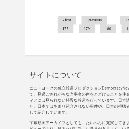
Pages
« first
‹ previous
…
1
178
179
180
1
サイトについて
ニューヨークの独立報道プロダクションDemocracy
て、見過ごされがちな当事者の声をとどけることを使
ィアには見られない特異な報道を行っています。日本語
た。日本ではあまり紹介されない事件や、日本の視聴
して紹介しています。
字幕動画アーカイブとしても、たいへんに充実してき
ビューであり、見るたびに新しい発見があります。い