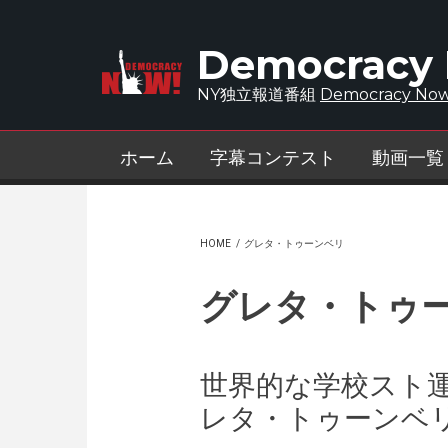
Skip to main content
Democracy
NY独立報道番組
Democracy Now
ホーム
字幕コンテスト
動画一覧
HOME
/
グレタ・トゥーンベリ
グレタ・トゥ
世界的な学校スト運
レタ・トゥーンベ