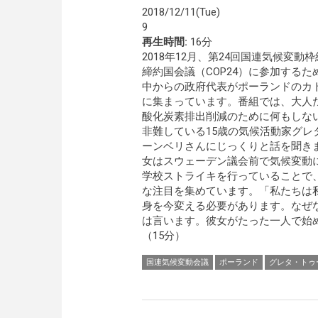
2018/12/11(Tue)
9
再生時間:
16分
2018年12月、第24回国連気候変動
締約国会議（COP24）に参加するた
中からの政府代表がポーランドのカ
に集まっています。番組では、大人
酸化炭素排出削減のために何もしな
非難している15歳の気候活動家グレ
ーンベリさんにじっくりと話を聞き
女はスウェーデン議会前で気候変動
学校ストライキを行っていることで
な注目を集めています。「私たちは
身を今変える必要があります。なぜ
は言います。彼女がたった一人で始
（15分）
国連気候変動会議
ポーランド
グレタ・トゥ