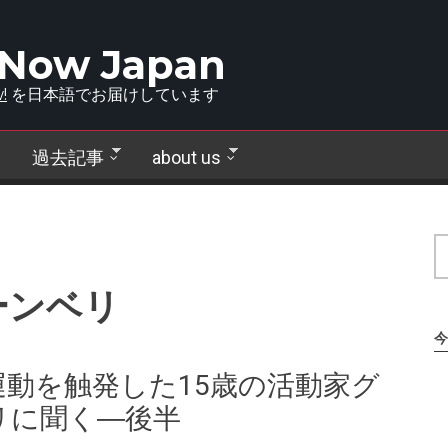
 Now Japan
!
を日本語でお届けしています
過去記事
about us
ーンベリ
今
動を触発した15歳の活動家グ
リに聞く―後半