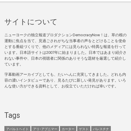
サイトについて
ニューヨークの独立報道プロダクションDemocracyNow！は、草の根の
運動に焦点を当て、見過ごされがちな当事者の声をとどけることを使命
とする番組づくりで、他のメディアには見られない特異な報道を行って
います。日本語サイトは2007年に始まりました。日本ではあまり紹介さ
れない事件や、日本の視聴者に関係のありそうな題材を厳選して紹介し
ています。
字幕動画アーカイブとしても、たいへんに充実してきました。どれも内
容の濃いインタビューであり、見るたびに新しい発見があります。いろ
んな使い方ができる資料として、お役立ていただければ幸いです。
Tags
アパルトヘイト
アリ･アブニマー
カーター
ゲスト
パレスチナ