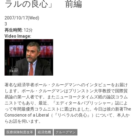
ラルの良心」 前編
2007/10/17(Wed)
3
再生時間:
12分
Video Image:
著名な経済学者ポール・クルーグマンへのインタビューをお届け
します。ポール・クルーグマンはプリンストン大学教授で国際貿
易論の第一人者です。またニューヨークタイムズ紙の論説コラム
ニストでもあり、最近、『エディター＆パブリッシャー』誌によ
って年間最優秀コラムニストに選ばれました。今日は彼の新著The
Conscience of a Liberal（『リベラルの良心』）について、本人か
らお話を伺います。
医療保険制度改革
経済危機
クルーグマン