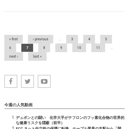
Pages
« first
‹ previous
…
3
4
5
6
7
8
9
10
11
…
next ›
last »
今週の人気動画
デュポンとの闘い 化学大手がテフロンのフッ素化合物の世界的
な健康リスクを隠蔽（前半）
FCC ネット中立性の保護に転換 ケーブル業界の支配から「開