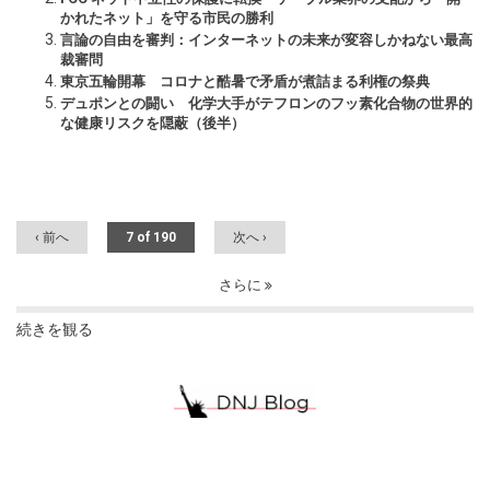
かれたネット」を守る市民の勝利
言論の自由を審判：インターネットの未来が変容しかねない最高
裁審問
東京五輪開幕 コロナと酷暑で矛盾が煮詰まる利権の祭典
デュポンとの闘い 化学大手がテフロンのフッ素化合物の世界的
な健康リスクを隠蔽（後半）
‹ 前へ
7 of 190
次へ ›
さらに
続きを観る