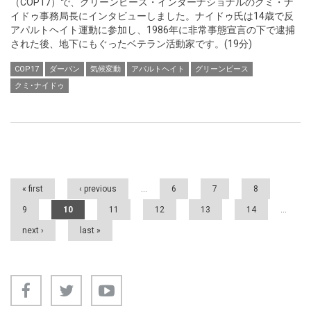
（COP17）で、グリーンピース・インターナショナルのクミ・ナ
イドゥ事務局長にインタビューしました。ナイドゥ氏は14歳で反
アパルトヘイト運動に参加し、1986年に非常事態宣言の下で逮捕
された後、地下にもぐったベテラン活動家です。(19分)
COP17
ダーバン
気候変動
アパルトヘイト
グリーンピース
クミ･ナイドゥ
Pages
« first
‹ previous
…
6
7
8
9
10
11
12
13
14
…
next ›
last »