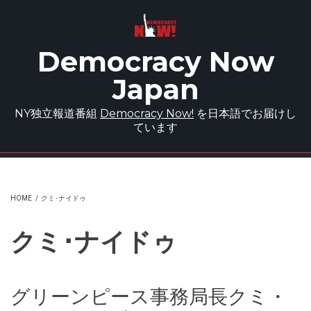
Skip to main content
Democracy Now
Japan
NY独立報道番組
Democracy Now!
を日本語でお届けし
ています
HOME
/
クミ･ナイドゥ
クミ･ナイドゥ
グリーンピース事務局長クミ・