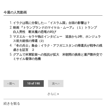
今週の人気動画
イラクは既に分裂した―「イスラム国」台頭の影響は？
映画 『トランプランドのマイケル・ムーア』（１）トランプ
白人男性 断末魔の恐竜の叫び
マヌエル・セラヤ独占インタビュー 追放から2年、ホンジュラ
ス前大統領の帰還（2）
「冬の兵士」集会：イラク・アフガニスタンの帰還兵が戦争の残
虐さを証言 ２
グアムで米軍駐留への抵抗が拡大 米朝間の挑発と瀬戸際外交で
ミサイル着弾の危機
‹ 前へ
10 of 190
次へ ›
さらに
続きを観る