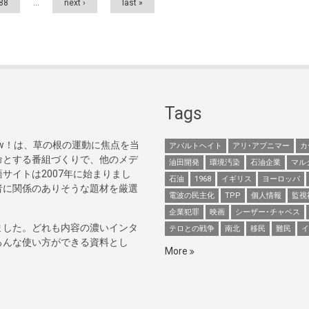
88
…
next ›
last »
Tags
Now！は、草の根の運動に焦点を当
アパルトヘイト
アリ･アブニマー
カ
命とする番組づくりで、他のメデ
油田開発
環境汚染
石油企業
マル
サイトは2007年に始まりまし
石油
1968
イギリス
ヨーロッパ
者に関係のありそうな題材を厳選
電波の民主化
TPP
個人情報
監視
企業犯罪
映画
シーザー･チャベス
ました。どれも内容の濃いインタ
テロとの戦争
南北
移民
難民
イ
ろんな使い方ができる資料とし
More