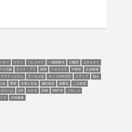
ーター
ゲスト
パレスチナ
一国家解決
分離壁
エネルギー
クス主義
タリク・アリ
規制
ベネズエラ
中南米
左派政権
アクティビズム
デジタル化
ネットの中立性
メディア
独占
社会
警察
企業と社会
偏向報道
温暖化
二大政党
ボリバル
CIA
カナダ
諜報
NAFTA
メキシコ
ラク
内部被爆