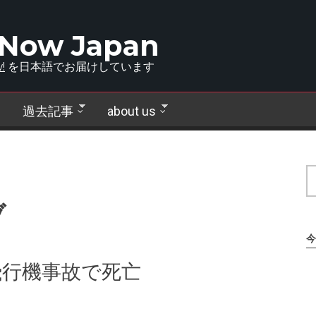
 Now Japan
!
を日本語でお届けしています
過去記事
about us
ブ
今
飛行機事故で死亡