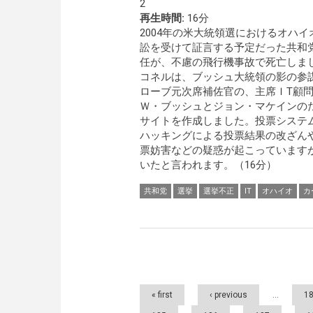
2
再生時間:
16分
2004年の米大統領選におけるオハ
訟を受けて証言する予定だった共和
任が、不慮の飛行機事故で死亡しま
コネルは、ブッシュ大統領の影の参
ローブ元次席補佐官の、主席ＩT顧
Ｗ・ブッシュとジョン・マケインの
サイトを作成しました。投票システ
ハッキングによる投票結果の改ざん
票妨害などの疑惑が起こっています
いたと言われます。（16分）
共和党
選挙
選挙不正
IT
オハイオ
カ
Pages
« first
‹ previous
…
1