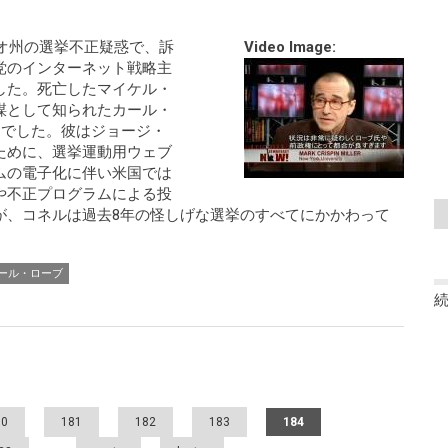
イオ州の選挙不正疑惑で、訴
Video Image:
党のインターネット戦略主
した。死亡したマイケル・
謀として知られたカール・
問でした。彼はジョージ・
ために、選挙運動用ウェブ
ムの電子化に伴い米国では
や不正プログラムによる投
が、コネルは過去8年の怪しげな選挙のすべてにかかわって
ール・ローブ
80
181
182
183
184