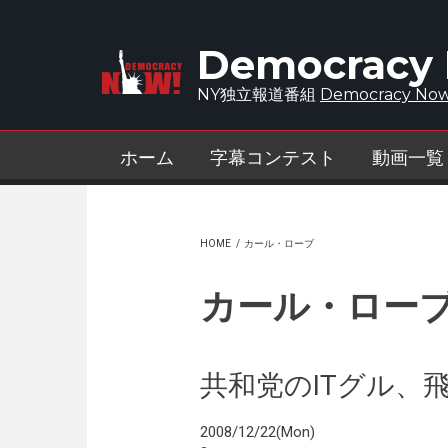
Skip to main content
Democracy
NY独立報道番組
Democracy Now
ホーム
字幕コンテスト
動画一覧
HOME
/
カール・ローブ
カール・ロー
共和党のITグル、
2008/12/22(Mon)