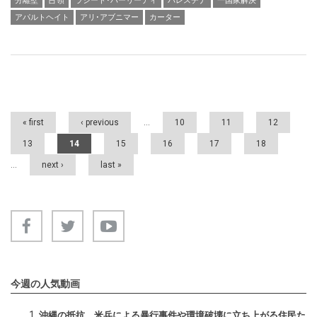
分離壁
占領
ラシード･ハーリーディ
パレスチナ
一国家解決
アパルトヘイト
アリ･アブニマー
カーター
Pages
« first
‹ previous
…
10
11
12
13
14
15
16
17
18
…
next ›
last »
今週の人気動画
沖縄の抵抗 米兵による暴行事件や環境破壊に立ち上がる住民た