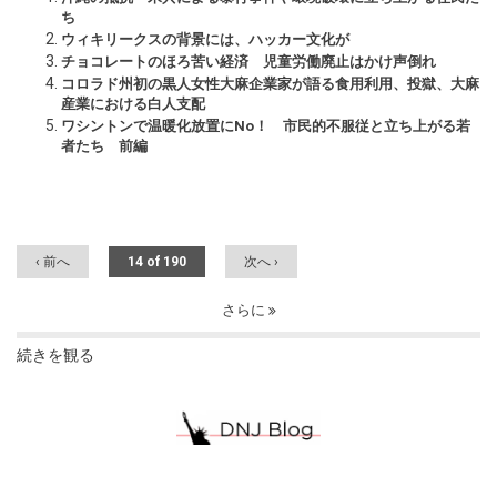
ち
ウィキリークスの背景には、ハッカー文化が
チョコレートのほろ苦い経済 児童労働廃止はかけ声倒れ
コロラド州初の黒人女性大麻企業家が語る食用利用、投獄、大麻
産業における白人支配
ワシントンで温暖化放置にNo！ 市民的不服従と立ち上がる若
者たち 前編
‹ 前へ
14 of 190
次へ ›
さらに
続きを観る